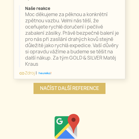
Naše reakce
Moc děkujeme za pěknou a konkrétní
zpětnou vazbu. Velmi nás těší, že
oceňujete rychlé doručení i pečlivé
zabalení zásilky. Právě bezpečné balení je
pro nás při zasílání drahých kovů stejně
důležité jako rychlá expedice. Vaší důvěry
si opravdu vážíme a budeme se těšit na
další nákup. Za tým GOLD & SILVER Matěj
Kraus
Zdroj
|
link
NAČÍST DALŠÍ REFERENCE