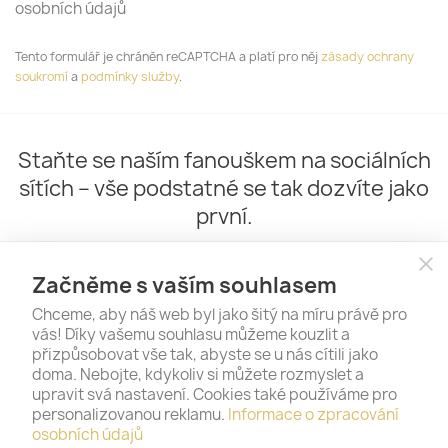
osobních údajů
Tento formulář je chráněn reCAPTCHA a platí pro něj
zásady ochrany
soukromí
a
podmínky služby
.
Staňte se naším fanouškem na sociálních
sítích – vše podstatné se tak dozvíte jako
první.
close
Začněme s vaším souhlasem
Chceme, aby náš web byl jako šitý na míru právě pro
vás! Díky vašemu souhlasu můžeme kouzlit a
přizpůsobovat vše tak, abyste se u nás cítili jako
doma. Nebojte, kdykoliv si můžete rozmyslet a
upravit svá nastavení. Cookies také používáme pro
personalizovanou reklamu.
Informace o zpracování
PRODUKTY

osobních údajů