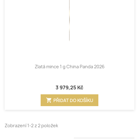
Zlatá mince 1 g China Panda 2026
3 979,25 Kč
shopping_cart
PŘIDAT DO KOŠÍKU
Zobrazení 1-2 z 2 položek