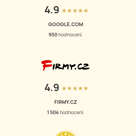
4.9
grade
grade
grade
grade
grade
GOOGLE.COM
950
hodnocení.
4.9
grade
grade
grade
grade
grade
FIRMY.CZ
1 504
hodnocení.