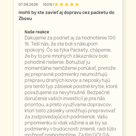
star
star
star
star
star
07.08.2026
100% |
mohli by ste zavieť aj dopravu cez packetu do
Zboxu
Naše reakce
Ďakujeme za podnet aj za hodnotenie 100
%. Teší nás, že ste boli s nákupom
spokojný. Čo sa týka Packety, chápeme,
že by to pre mnohých zákazníkov bolo
pohodlné riešenie. Bohužiaľ ju
momentálne nemôžeme ponúkať, pretože
jej prepravné podmienky neumožňujú
prepravu drahých kovov a neposkytujú
pre tento typ zásielok poistné krytie, ktoré
považujeme za nevyhnutné. Bezpečné
doručenie vašich investícií je pre nás
prioritou, a preto využívame dopravcov,
ktorí tieto zásielky umožňujú prepravovať
za zodpovedajúcich podmienok. Vašu
pripomienku si však vážime a ak by sa
podmienky v budúcnosti zmenili, radi túto
možnosť prehodnotíme. Za tím GOLD &