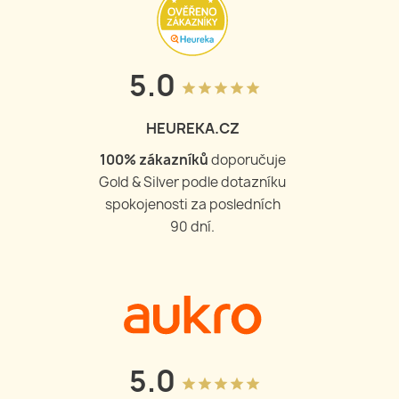
5.0
grade
grade
grade
grade
grade
HEUREKA.CZ
100
% zákazníků
doporučuje
Gold & Silver podle dotazníku
spokojenosti za posledních
90 dní.
5.0
grade
grade
grade
grade
grade