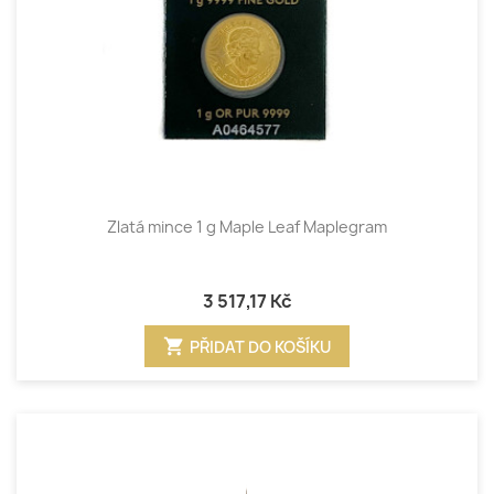
Zlatá mince 1 g Maple Leaf Maplegram
3 517,17 Kč
shopping_cart
PŘIDAT DO KOŠÍKU