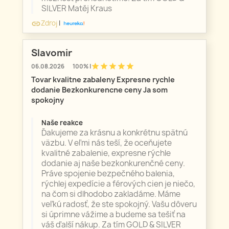
SILVER Matěj Kraus
Zdroj
|
link
Slavomir
star
star
star
star
star
06.08.2026
100% |
Tovar kvalitne zabaleny Expresne rychle
dodanie Bezkonkurencne ceny Ja som
spokojny
Naše reakce
Ďakujeme za krásnu a konkrétnu spätnú
väzbu. V eľmi nás teší, že oceňujete
kvalitné zabalenie, expresne rýchle
dodanie aj naše bezkonkurenčné ceny.
Práve spojenie bezpečného balenia,
rýchlej expedície a férových cien je niečo,
na čom si dlhodobo zakladáme. Máme
veľkú radosť, že ste spokojný. Vašu dôveru
si úprimne vážime a budeme sa tešiť na
váš ďalší nákup. Za tím GOLD & SILVER