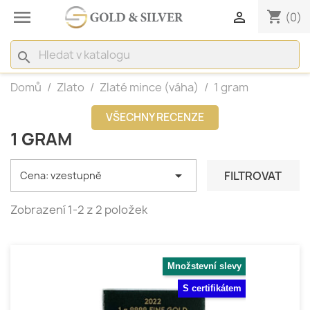

shopping_cart

(0)
search
Domů
Zlato
Zlaté mince (váha)
1 gram
VŠECHNY RECENZE
1 GRAM

FILTROVAT
Cena: vzestupně
Zobrazení 1-2 z 2 položek
Množstevní slevy
S certifikátem