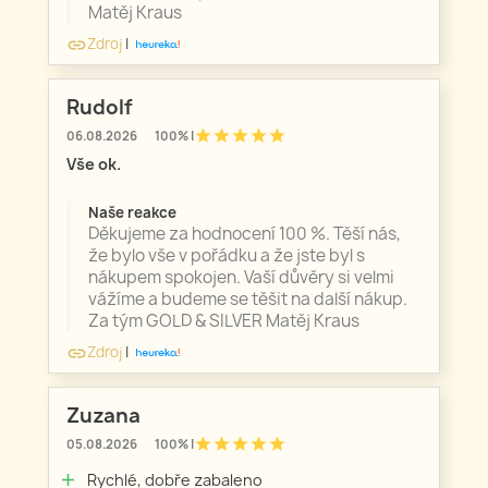
Matěj Kraus
Zdroj
|
link
Rudolf
star
star
star
star
star
06.08.2026
100% |
Vše ok.
Naše reakce
Děkujeme za hodnocení 100 %. Těší nás,
že bylo vše v pořádku a že jste byl s
nákupem spokojen. Vaší důvěry si velmi
vážíme a budeme se těšit na další nákup.
Za tým GOLD & SILVER Matěj Kraus
Zdroj
|
link
Zuzana
star
star
star
star
star
05.08.2026
100% |
Rychlé, dobře zabaleno
add