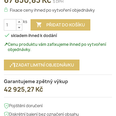
67 850,83 Kč
S DPH
Fixace ceny ihned po vytvoření objednávky
ks

PŘIDAT DO KOŠÍKU

skladem ihned k dodání
↗
Cenu produktu vám zafixujeme ihned po vytvoření
objednávky.
ZADAT LIMITNÍ OBJEDNÁVKU
Garantujeme zpětný výkup
42 925,27 Kč
Pojištění doručení
Diskrétní balení bez označení obsahu