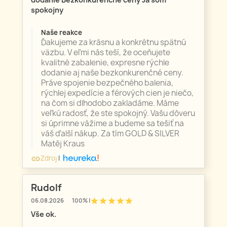
spokojny
Naše reakce
Ďakujeme za krásnu a konkrétnu spätnú
väzbu. V eľmi nás teší, že oceňujete
kvalitné zabalenie, expresne rýchle
dodanie aj naše bezkonkurenčné ceny.
Práve spojenie bezpečného balenia,
rýchlej expedície a férových cien je niečo,
na čom si dlhodobo zakladáme. Máme
veľkú radosť, že ste spokojný. Vašu dôveru
si úprimne vážime a budeme sa tešiť na
váš ďalší nákup. Za tím GOLD & SILVER
Matěj Kraus
Zdroj
|
link
Rudolf
star
star
star
star
star
06.08.2026
100% |
Vše ok.