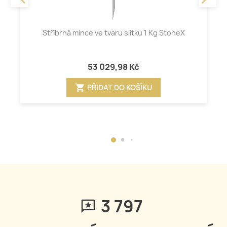
Stříbrná mince ve tvaru slitku 1 Kg StoneX
53 029,98 Kč
shopping_cart
PŘIDAT DO KOŠÍKU
3 797