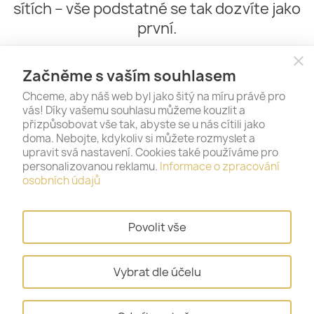
sítích – vše podstatné se tak dozvíte jako
první.
close
Začněme s vaším souhlasem
Chceme, aby náš web byl jako šitý na míru právě pro
vás! Díky vašemu souhlasu můžeme kouzlit a
přizpůsobovat vše tak, abyste se u nás cítili jako
doma. Nebojte, kdykoliv si můžete rozmyslet a
upravit svá nastavení. Cookies také používáme pro
personalizovanou reklamu.
Informace o zpracování
PRODUKTY

osobních údajů
NAŠE SPOLEČNOST

Povolit vše
VÁŠ ÚČET

Vybrat dle účelu
INFORMACE O OBCHODU
keyboard_arrow_down