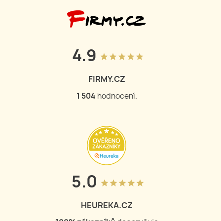
4.9
grade
grade
grade
grade
grade
FIRMY.CZ
1 504
hodnocení.
5.0
grade
grade
grade
grade
grade
HEUREKA.CZ