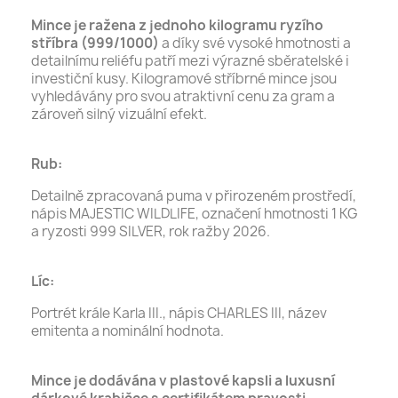
Mince je ražena z jednoho kilogramu ryzího
stříbra (999/1000)
a díky své vysoké hmotnosti a
detailnímu reliéfu patří mezi výrazné sběratelské i
investiční kusy. Kilogramové stříbrné mince jsou
vyhledávány pro svou atraktivní cenu za gram a
zároveň silný vizuální efekt.
Rub:
Detailně zpracovaná puma v přirozeném prostředí,
nápis MAJESTIC WILDLIFE, označení hmotnosti 1 KG
a ryzosti 999 SILVER, rok ražby 2026.
Líc:
Portrét krále Karla III., nápis CHARLES III, název
emitenta a nominální hodnota.
Mince je dodávána v plastové kapsli a luxusní