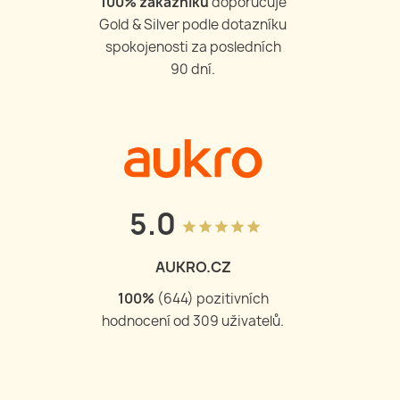
100
% zákazníků
doporučuje
Gold & Silver podle dotazníku
spokojenosti za posledních
90 dní.
5.0
grade
grade
grade
grade
grade
AUKRO.CZ
100
%
(
644
) pozitivních
hodnocení od
309
uživatelů.