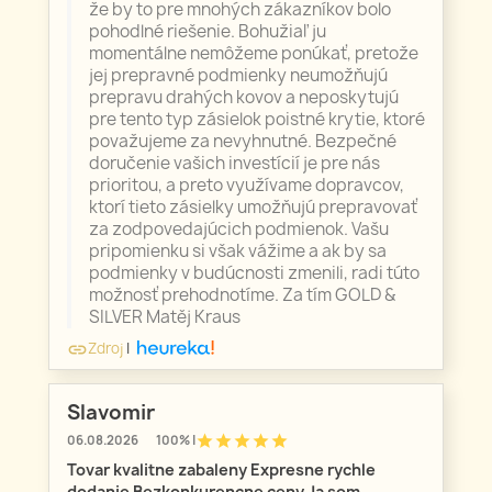
že by to pre mnohých zákazníkov bolo
pohodlné riešenie. Bohužiaľ ju
momentálne nemôžeme ponúkať, pretože
jej prepravné podmienky neumožňujú
prepravu drahých kovov a neposkytujú
pre tento typ zásielok poistné krytie, ktoré
považujeme za nevyhnutné. Bezpečné
doručenie vašich investícií je pre nás
prioritou, a preto využívame dopravcov,
ktorí tieto zásielky umožňujú prepravovať
za zodpovedajúcich podmienok. Vašu
pripomienku si však vážime a ak by sa
podmienky v budúcnosti zmenili, radi túto
možnosť prehodnotíme. Za tím GOLD &
SILVER Matěj Kraus
Zdroj
|
link
Slavomir
star
star
star
star
star
06.08.2026
100% |
Tovar kvalitne zabaleny Expresne rychle
dodanie Bezkonkurencne ceny Ja som