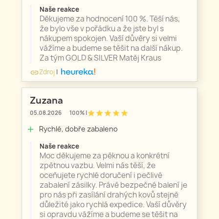
Naše reakce
Děkujeme za hodnocení 100 %. Těší nás,
že bylo vše v pořádku a že jste byl s
nákupem spokojen. Vaší důvěry si velmi
vážíme a budeme se těšit na další nákup.
Za tým GOLD & SILVER Matěj Kraus
Zdroj
|
link
Zuzana
star
star
star
star
star
05.08.2026
100% |
Rychlé, dobře zabaleno
add
Naše reakce
Moc děkujeme za pěknou a konkrétní
zpětnou vazbu. Velmi nás těší, že
oceňujete rychlé doručení i pečlivé
zabalení zásilky. Právě bezpečné balení je
pro nás při zasílání drahých kovů stejně
důležité jako rychlá expedice. Vaší důvěry
si opravdu vážíme a budeme se těšit na