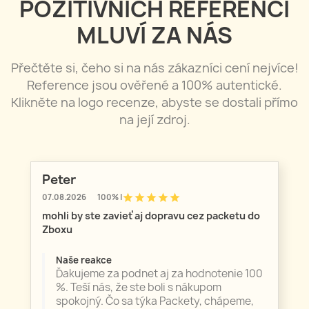
POZITIVNÍCH REFERENCÍ
MLUVÍ ZA NÁS
Přečtěte si, čeho si na nás zákazníci cení nejvíce!
Reference jsou ověřené a 100% autentické.
Klikněte na logo recenze, abyste se dostali přímo
na její zdroj.
Peter
star
star
star
star
star
07.08.2026
100% |
mohli by ste zavieť aj dopravu cez packetu do
Zboxu
Naše reakce
Ďakujeme za podnet aj za hodnotenie 100
%. Teší nás, že ste boli s nákupom
spokojný. Čo sa týka Packety, chápeme,