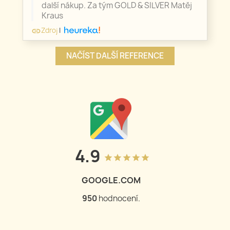
další nákup. Za tým GOLD & SILVER Matěj
Kraus
Zdroj
|
link
NAČÍST DALŠÍ REFERENCE
4.9
grade
grade
grade
grade
grade
GOOGLE.COM
950
hodnocení.