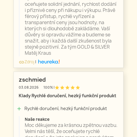
oceňujete solidní jednání, rychlost dodání
i příznivé ceny při nákupu i výkupu. Právě
férový přístup, rychlé vyřízení a
transparentní ceny jsou hodnoty, na
kterých si dlouhodobě zakládáme. Vaší
důvěry si opravdu vážíme a budeme se
snažit, aby i každá další zkušenost byla
stejně pozitivní. Za tým GOLD & SILVER
Matěj Kraus
Zdroj
|
link
zschmied
star
star
star
star
star
03.08.2026
100% |
Klady Rychlé doručení, hezký funkční produkt
Rychlé doručení, hezký funkční produkt
add
Naše reakce
Moc děkujeme za krásnou zpětnou vazbu.
Velmi nás těší, že oceňujete rychlé