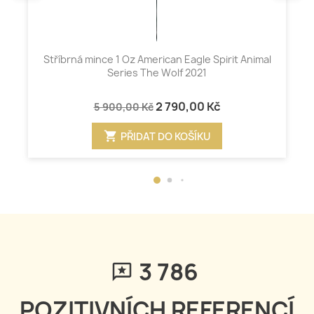
Stříbrná mince 1 Oz American Eagle Spirit Animal
Series The Wolf 2021
2 790,00 Kč
5 900,00 Kč
shopping_cart
PŘIDAT DO KOŠÍKU
3 786
POZITIVNÍCH REFERENCÍ