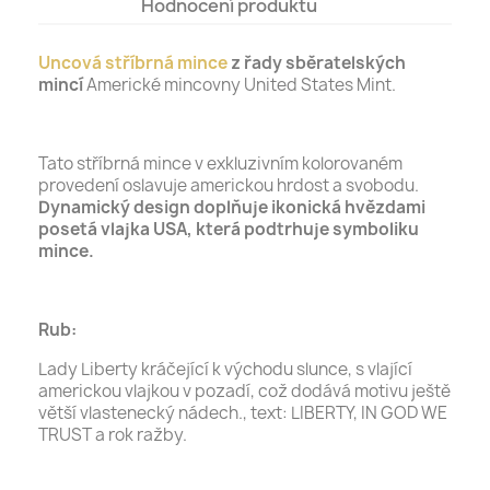
Hodnocení produktu
Uncová stříbrná mince
z řady sběratelských
mincí
Americké mincovny United States Mint.
Tato stříbrná mince v exkluzivním kolorovaném
provedení oslavuje americkou hrdost a svobodu.
Dynamický design doplňuje ikonická hvězdami
posetá vlajka USA, která podtrhuje symboliku
mince.
Rub:
Lady Liberty kráčející k východu slunce, s vlající
americkou vlajkou v pozadí, což dodává motivu ještě
větší vlastenecký nádech., text: LIBERTY, IN GOD WE
TRUST a rok ražby.