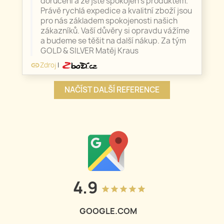
doručení a že jste spokojen s produktem.
Právě rychlá expedice a kvalitní zboží jsou
pro nás základem spokojenosti našich
zákazníků. Vaší důvěry si opravdu vážíme
a budeme se těšit na další nákup. Za tým
GOLD & SILVER Matěj Kraus
Zdroj
|
link
NAČÍST DALŠÍ REFERENCE
4.9
grade
grade
grade
grade
grade
GOOGLE.COM