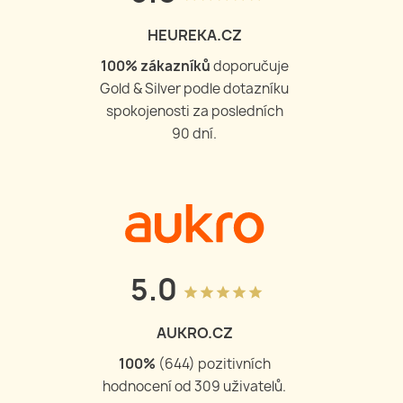
HEUREKA.CZ
100
% zákazníků
doporučuje
Gold & Silver podle dotazníku
spokojenosti za posledních
90 dní.
5.0
grade
grade
grade
grade
grade
AUKRO.CZ
100
%
(
644
) pozitivních
hodnocení od
309
uživatelů.