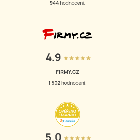
944
hodnocení.
4.9
grade
grade
grade
grade
grade
FIRMY.CZ
1 502
hodnocení.
5.0
grade
grade
grade
grade
grade