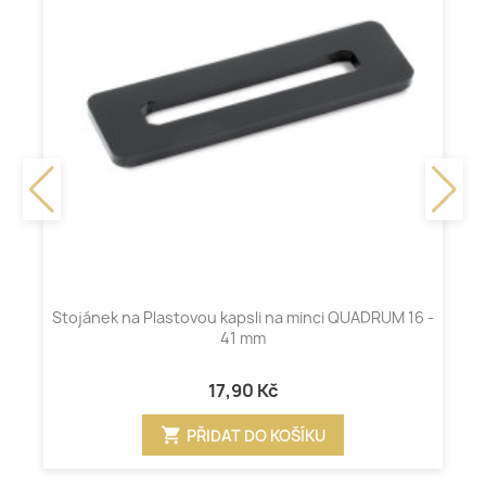
Stojánek na Plastovou kapsli na minci QUADRUM 16 -
41 mm
17,90 Kč
shopping_cart
PŘIDAT DO KOŠÍKU