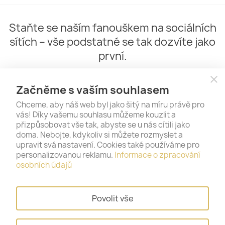
Staňte se naším fanouškem na sociálních
sítích – vše podstatné se tak dozvíte jako
první.
close
Začněme s vaším souhlasem
Chceme, aby náš web byl jako šitý na míru právě pro
vás! Díky vašemu souhlasu můžeme kouzlit a
přizpůsobovat vše tak, abyste se u nás cítili jako
doma. Nebojte, kdykoliv si můžete rozmyslet a
upravit svá nastavení. Cookies také používáme pro
personalizovanou reklamu.
Informace o zpracování
PRODUKTY

osobních údajů
NAŠE SPOLEČNOST

Povolit vše
VÁŠ ÚČET
