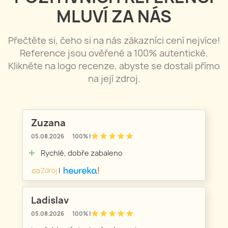
MLUVÍ ZA NÁS
Přečtěte si, čeho si na nás zákazníci cení nejvíce!
Reference jsou ověřené a 100% autentické.
Klikněte na logo recenze, abyste se dostali přímo
na její zdroj.
Zuzana
star
star
star
star
star
05.08.2026
100% |
Rychlé, dobře zabaleno
add
Zdroj
|
link
Ladislav
star
star
star
star
star
05.08.2026
100% |