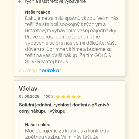
rýchla a ústretové vybavenie
add
Naše reakce
Ďakujeme za milú spätnú väzbu. Veľmi nás
teší, že ste boli spokojný s rýchlym a
ústretovým vybavením vašej objednávky.
Práve ochota pomôcť a promptné
vybavenie sú pre nás veľmi dôležité. Vašu
dôveru si úprimne vážime a budeme sa
tešiť na váš ďalší nákup. Za tím GOLD &
SILVER Matěj Kraus
Zdroj
|
link
Václav
star
star
star
star
star
05.08.2026
100% |
Solidní jednání, rychlost dodání a příznivé
ceny nákupu i výkupu.
Naše reakce
Moc děkujeme za krásnou a konkrétní
zpětnou vazbu. Velmi nás těší, že