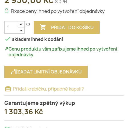
2 950,00 Kč
S DPH
Fixace ceny ihned po vytvoření objednávky
ks

PŘIDAT DO KOŠÍKU

skladem ihned k dodání
↗
Cenu produktu vám zafixujeme ihned po vytvoření
objednávky.
ZADAT LIMITNÍ OBJEDNÁVKU
card_giftcard
Přidat krabičku, případně kapsli?
Garantujeme zpětný výkup
1 303,36 Kč