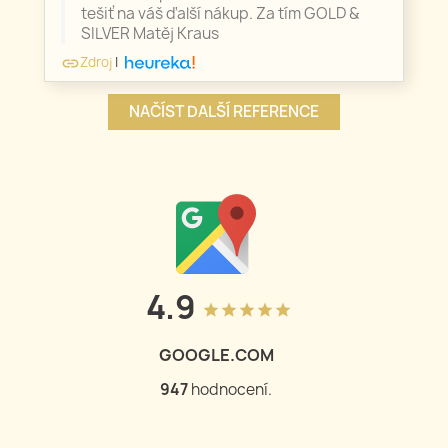
tešiť na váš ďalší nákup. Za tím GOLD &
SILVER Matěj Kraus
Zdroj
|
link
NAČÍST DALŠÍ REFERENCE
4.9
grade
grade
grade
grade
grade
GOOGLE.COM
947
hodnocení.