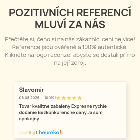
POZITIVNÍCH REFERENCÍ
MLUVÍ ZA NÁS
Přečtěte si, čeho si na nás zákazníci cení nejvíce!
Reference jsou ověřené a 100% autentické.
Klikněte na logo recenze, abyste se dostali přímo
na její zdroj.
Slavomir
star
star
star
star
star
06.08.2026
100% |
Tovar kvalitne zabaleny Expresne rychle
dodanie Bezkonkurencne ceny Ja som
spokojny
Zdroj
|
link