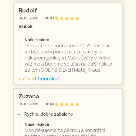
Rudolf
star
star
star
star
star
06.08.2026
100% |
Vše ok.
Naše reakce
Děkujeme za hodnocení 100 %. Těší nás,
že bylo vše v pořádku a že jste byl s
nákupem spokojen. Vaší důvěry si velmi
vážíme a budeme se těšit na další nákup.
Za tým GOLD & SILVER Matěj Kraus
Zdroj
|
link
Zuzana
star
star
star
star
star
05.08.2026
100% |
Rychlé, dobře zabaleno
add
Naše reakce
Moc děkujeme za pěknou a konkrétní