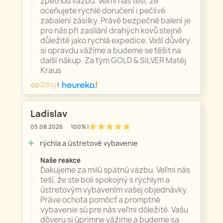
zpětnou vazbu. Velmi nás těší, že
oceňujete rychlé doručení i pečlivé
zabalení zásilky. Právě bezpečné balení je
pro nás při zasílání drahých kovů stejně
důležité jako rychlá expedice. Vaší důvěry
si opravdu vážíme a budeme se těšit na
další nákup. Za tým GOLD & SILVER Matěj
Kraus
Zdroj
|
link
Ladislav
star
star
star
star
star
05.08.2026
100% |
rýchla a ústretové vybavenie
add
Naše reakce
Ďakujeme za milú spätnú väzbu. Veľmi nás
teší, že ste boli spokojný s rýchlym a
ústretovým vybavením vašej objednávky.
Práve ochota pomôcť a promptné
vybavenie sú pre nás veľmi dôležité. Vašu
dôveru si úprimne vážime a budeme sa