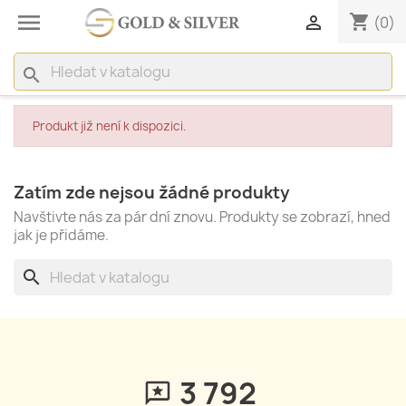

shopping_cart

(0)
search
Produkt již není k dispozici.
Zatím zde nejsou žádné produkty
Navštivte nás za pár dní znovu. Produkty se zobrazí, hned
jak je přidáme.
search
3 792