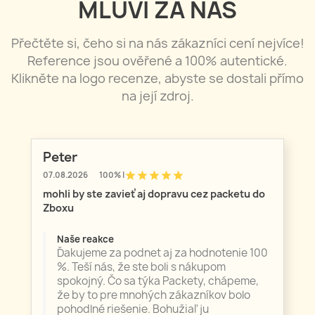
MLUVÍ ZA NÁS
Přečtěte si, čeho si na nás zákazníci cení nejvíce!
Reference jsou ověřené a 100% autentické.
Klikněte na logo recenze, abyste se dostali přímo
na její zdroj.
Peter
star
star
star
star
star
07.08.2026
100% |
mohli by ste zavieť aj dopravu cez packetu do
Zboxu
Naše reakce
Ďakujeme za podnet aj za hodnotenie 100
%. Teší nás, že ste boli s nákupom
spokojný. Čo sa týka Packety, chápeme,
že by to pre mnohých zákazníkov bolo
pohodlné riešenie. Bohužiaľ ju