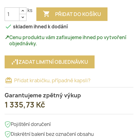
ks

PŘIDAT DO KOŠÍKU

skladem ihned k dodání
↗
Cenu produktu vám zafixujeme ihned po vytvoření
objednávky.
ZADAT LIMITNÍ OBJEDNÁVKU
card_giftcard
Přidat krabičku, případně kapsli?
Garantujeme zpětný výkup
1 335,73 Kč
Pojištění doručení
Diskrétní balení bez označení obsahu