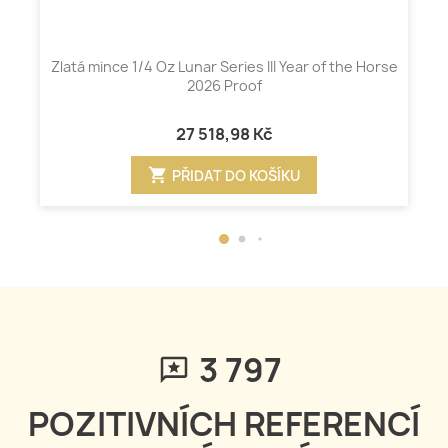
Zlatá mince 1/4 Oz Lunar Series III Year of the Horse
2026 Proof
27 518,98 Kč
shopping_cart
PŘIDAT DO KOŠÍKU
3 797
POZITIVNÍCH REFERENCÍ