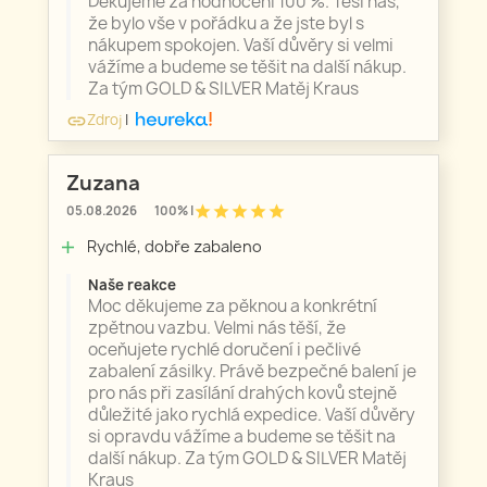
Děkujeme za hodnocení 100 %. Těší nás,
že bylo vše v pořádku a že jste byl s
nákupem spokojen. Vaší důvěry si velmi
vážíme a budeme se těšit na další nákup.
Za tým GOLD & SILVER Matěj Kraus
Zdroj
|
link
Zuzana
star
star
star
star
star
05.08.2026
100% |
Rychlé, dobře zabaleno
add
Naše reakce
Moc děkujeme za pěknou a konkrétní
zpětnou vazbu. Velmi nás těší, že
oceňujete rychlé doručení i pečlivé
zabalení zásilky. Právě bezpečné balení je
pro nás při zasílání drahých kovů stejně
důležité jako rychlá expedice. Vaší důvěry
si opravdu vážíme a budeme se těšit na
další nákup. Za tým GOLD & SILVER Matěj
Kraus