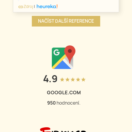
Zdroj
|
link
NAČÍST DALŠÍ REFERENCE
4.9
grade
grade
grade
grade
grade
GOOGLE.COM
950
hodnocení.