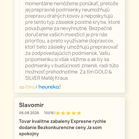
momentálne nemôžeme ponúkať, pretože
jej prepravné podmienky neumožňujú
prepravu drahých kovov a neposkytujú
pre tento typ zásielok poistné krytie, ktoré
považujeme za nevyhnutné. Bezpečné
doručenie vašich investícií je pre nás
prioritou, a preto využívame dopravcov,
ktorí tieto zásielky umožňujú prepravovať
za zodpovedajúcich podmienok. Vašu
pripomienku si však vážime a ak by sa
podmienky v budúcnosti zmenili, radi túto
možnosť prehodnotíme. Za tím GOLD &
SILVER Matěj Kraus
Zdroj
|
link
Slavomir
star
star
star
star
star
06.08.2026
100% |
Tovar kvalitne zabaleny Expresne rychle
dodanie Bezkonkurencne ceny Ja som
spokojny