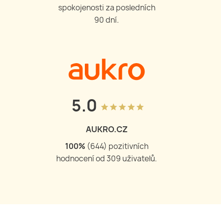
spokojenosti za posledních
90 dní.
5.0
grade
grade
grade
grade
grade
AUKRO.CZ
100
%
(
644
) pozitivních
hodnocení od
309
uživatelů.