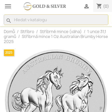

shopping_cart

(0)
search
Domů
Stříbro
Stříbrné mince (váha)
1 unce 31,1
gramů
Stříbrná mince 1 Oz Australian Brumby Horse
2025
2025