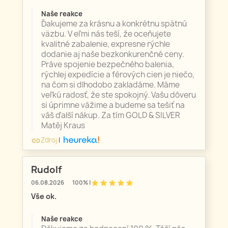
Naše reakce
Ďakujeme za krásnu a konkrétnu spätnú
väzbu. V eľmi nás teší, že oceňujete
kvalitné zabalenie, expresne rýchle
dodanie aj naše bezkonkurenčné ceny.
Práve spojenie bezpečného balenia,
rýchlej expedície a férových cien je niečo,
na čom si dlhodobo zakladáme. Máme
veľkú radosť, že ste spokojný. Vašu dôveru
si úprimne vážime a budeme sa tešiť na
váš ďalší nákup. Za tím GOLD & SILVER
Matěj Kraus
Zdroj
|
link
Rudolf
star
star
star
star
star
06.08.2026
100% |
Vše ok.
Naše reakce