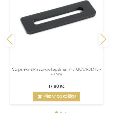
Stojánek na Plastovou kapsli na minci QUADRUM 16 -
41 mm
17,90 Kč
shopping_cart
PŘIDAT DO KOŠÍKU