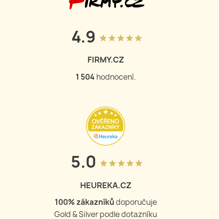
4.9
grade
grade
grade
grade
grade
FIRMY.CZ
1 504
hodnocení.
5.0
grade
grade
grade
grade
grade
HEUREKA.CZ
100
% zákazníků
doporučuje
Gold & Silver podle dotazníku