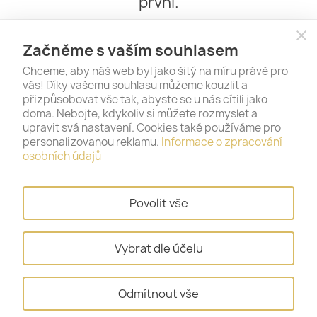
první.
close
Začněme s vaším souhlasem
Chceme, aby náš web byl jako šitý na míru právě pro
vás! Díky vašemu souhlasu můžeme kouzlit a
přizpůsobovat vše tak, abyste se u nás cítili jako
doma. Nebojte, kdykoliv si můžete rozmyslet a
upravit svá nastavení. Cookies také používáme pro
personalizovanou reklamu.
Informace o zpracování
PRODUKTY

osobních údajů
NAŠE SPOLEČNOST

Povolit vše
VÁŠ ÚČET

Vybrat dle účelu
INFORMACE O OBCHODU
keyboard_arrow_down
Odmítnout vše
© 2026 - Gold & Silver