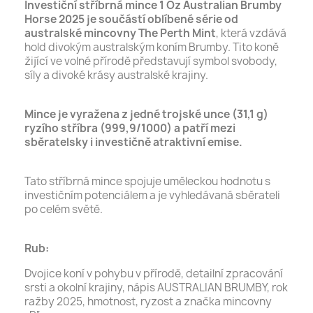
Investiční stříbrná mince 1 Oz Australian Brumby
Horse 2025 je součástí oblíbené série od
australské mincovny The Perth Mint
, která vzdává
hold divokým australským koním Brumby. Tito koně
žijící ve volné přírodě představují symbol svobody,
síly a divoké krásy australské krajiny.
Mince je vyražena z jedné trojské unce (31,1 g)
ryzího stříbra (999,9/1000) a patří mezi
sběratelsky i investičně atraktivní emise.
Tato stříbrná mince spojuje uměleckou hodnotu s
investičním potenciálem a je vyhledávaná sběrateli
po celém světě.
Rub:
Dvojice koní v pohybu v přírodě, detailní zpracování
srsti a okolní krajiny, nápis AUSTRALIAN BRUMBY, rok
ražby 2025, hmotnost, ryzost a značka mincovny