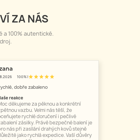
VÍ ZA NÁS
né a 100% autentické.
droj.
zana
star
star
star
star
star
8.2026
100% |
ychlé, dobře zabaleno
Naše reakce
Moc děkujeme za pěknou a konkrétní
zpětnou vazbu. Velmi nás těší, že
oceňujete rychlé doručení i pečlivé
zabalení zásilky. Právě bezpečné balení je
pro nás při zasílání drahých kovů stejně
důležité jako rychlá expedice. Vaší důvěry