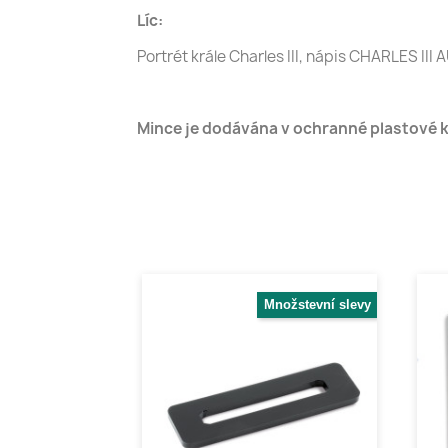
Líc:
Portrét krále Charles III, nápis CHARLES II
Mince je dodávána v ochranné plastové k
Množstevní slevy