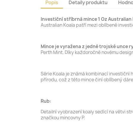
Popis
Detaily produktu
Hodno
Investiční stříbrná mince 1 Oz Australian
Australian Koala patří mezi oblíbené inves
Mince je vyražena z jedné trojské unce r
Perth Mint. Díky každoročně novému designu
Série Koala je známá kombinací investiční h
přírodu, což z této mince činí oblíbený dáre
Rub:
Detailní vyobrazení koaly sedící na větvi
značkou mincovny P.