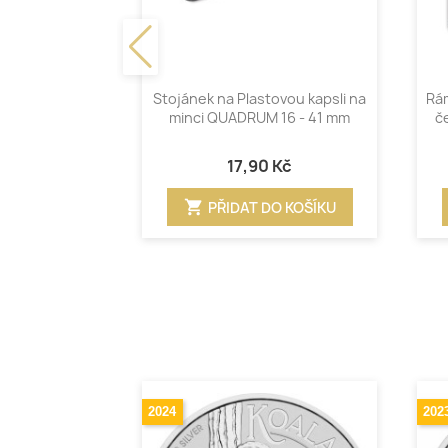
Rychlý náhled

Stojánek na Plastovou kapsli na
Rá
minci QUADRUM 16 - 41 mm
č
17,90 Kč
shopping_cart
PŘIDAT DO KOŠÍKU
2024
202