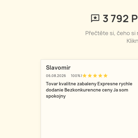
3 792
P
Přečtěte si, čeho si
Klik
Slavomir
star
star
star
star
star
06.08.2026
100% |
Tovar kvalitne zabaleny Expresne rychle
dodanie Bezkonkurencne ceny Ja som
spokojny