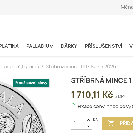
Měna
PLATINA
PALLADIUM
DÁRKY
PŘÍSLUŠENSTVÍ
V
1 unce 31,1 gramů
Stříbrná mince 1 Oz Koala 2026
STŘÍBRNÁ MINCE 1
Množstevní slevy
1 710,11 Kč
S DPH
Fixace ceny ihned po vy
ks

PŘID