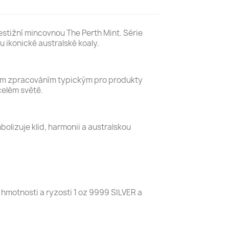
estižní mincovnou The Perth Mint. Série
 ikonické australské koaly.
zním zpracováním typickým pro produkty
celém světě.
olizuje klid, harmonii a australskou
hmotnosti a ryzosti 1 oz 9999 SILVER a