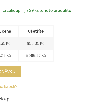
íci zakoupili již 29 ks tohoto produktu.
. cena
Ušetříte
,35 Kč
855,05 Kč
,25 Kč
5 985,37 Kč
EDNÁVKU
ně kapsli?
ýkup