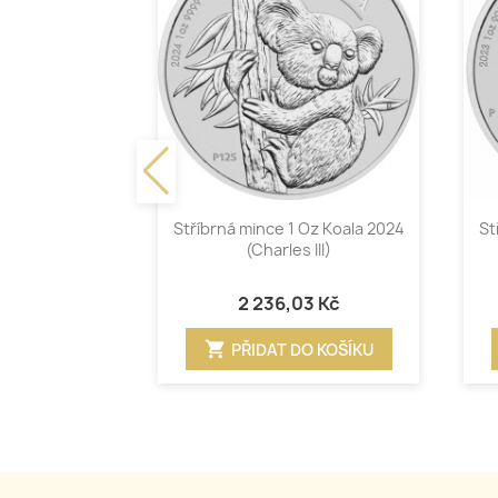
Rychlý náhled

Stříbrná mince 1 Oz Koala 2024
St
(Charles III)
2 236,03 Kč
shopping_cart
PŘIDAT DO KOŠÍKU