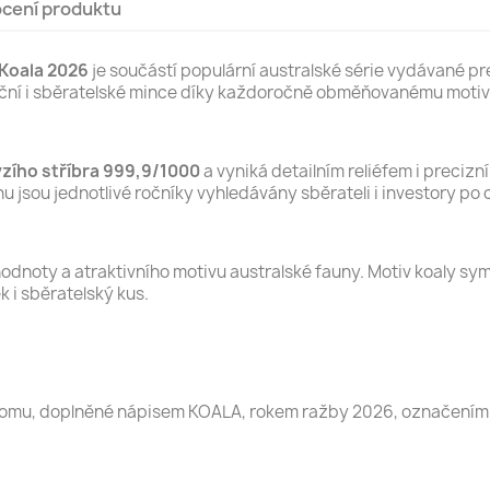
cení produktu
 Koala 2026
je součástí populární australské série vydávané pr
tiční i sběratelské mince díky každoročně obměňovanému motivu
yzího stříbra 999,9/1000
a vyniká detailním reliéfem i preci
 jsou jednotlivé ročníky vyhledávány sběrateli i investory po 
odnoty a atraktivního motivu australské fauny. Motiv koaly symb
k i sběratelský kus.
 stromu, doplněné nápisem KOALA, rokem ražby 2026, označením 