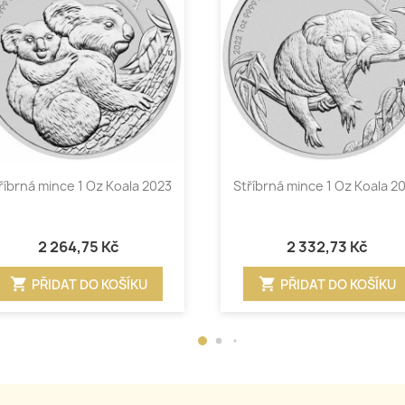
Rychlý náhled
Rychlý náhled


říbrná mince 1 Oz Koala 2023
Stříbrná mince 1 Oz Koala 2
2 264,75 Kč
2 332,73 Kč
shopping_cart
shopping_cart
PŘIDAT DO KOŠÍKU
PŘIDAT DO KOŠÍKU