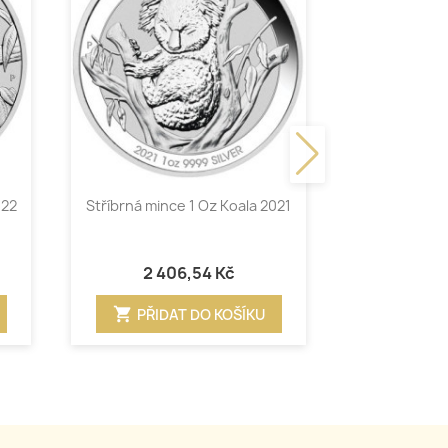
Rychlý náhled
Ryc


022
Stříbrná mince 1 Oz Koala 2021
Stříbrná min
2 406,54 Kč
2 4
shopping_cart
shopping_cart
PŘIDAT DO KOŠÍKU
PŘID