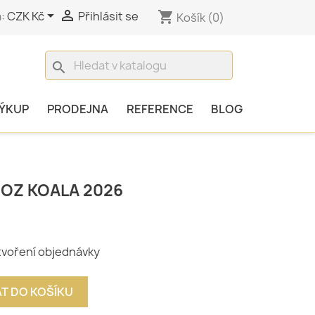


:
CZK Kč
Přihlásit se
shopping_cart
Košík
(0)
search
ÝKUP
PRODEJNA
REFERENCE
BLOG
 OZ KOALA 2026
tvoření objednávky
AT DO KOŠÍKU