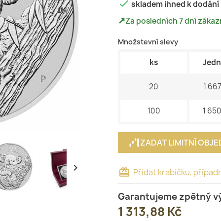

skladem ihned k dodání
↗
Za posledních 7 dní zákazn
Množstevní slevy
ks
Jedn
20
1 667
100
1 650
ZADAT LIMITNÍ OBJ

card_giftcard
Přidat krabičku, případ
Garantujeme zpětný v
1 313,88 Kč