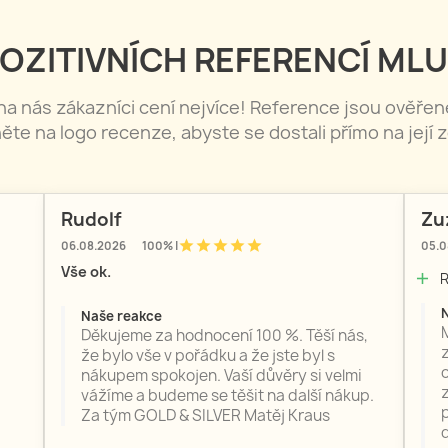
OZITIVNÍCH REFERENCÍ MLU
 na nás zákazníci cení nejvíce! Reference jsou ověře
něte na logo recenze, abyste se dostali přímo na její z
Rudolf
Zu
star
star
star
star
star
06.08.2026
100% |
05.0
Vše ok.
R
add
Naše reakce
Děkujeme za hodnocení 100 %. Těší nás,
že bylo vše v pořádku a že jste byl s
nákupem spokojen. Vaší důvěry si velmi
vážíme a budeme se těšit na další nákup.
Za tým GOLD & SILVER Matěj Kraus