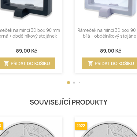
Rychlý náhled
Rychlý náhled


meček na minci 3D box 90 mm
Rámeček na minci 3D box 90
erná + obdélníkový stojánek
bílá + obdélníkový stojáne
89,00 Kč
89,00 Kč
shopping_cart
shopping_cart
PŘIDAT DO KOŠÍKU
PŘIDAT DO KOŠÍKU
SOUVISEJÍCÍ PRODUKTY
3
2022