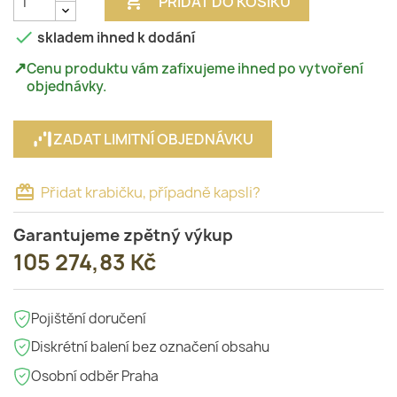

PŘIDAT DO KOŠÍKU

skladem ihned k dodání
↗
Cenu produktu vám zafixujeme ihned po vytvoření
objednávky.
ZADAT LIMITNÍ OBJEDNÁVKU
card_giftcard
Přidat krabičku, případně kapsli?
Garantujeme zpětný výkup
105 274,83 Kč
Pojištění doručení
Diskrétní balení bez označení obsahu
Osobní odběr Praha