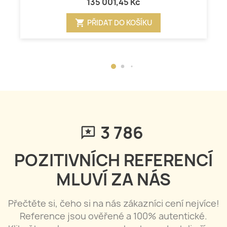
135 001,45 Kč
shopping_cart
PŘIDAT DO KOŠÍKU
3 786
POZITIVNÍCH REFERENCÍ
MLUVÍ ZA NÁS
Přečtěte si, čeho si na nás zákazníci cení nejvíce!
Reference jsou ověřené a 100% autentické.