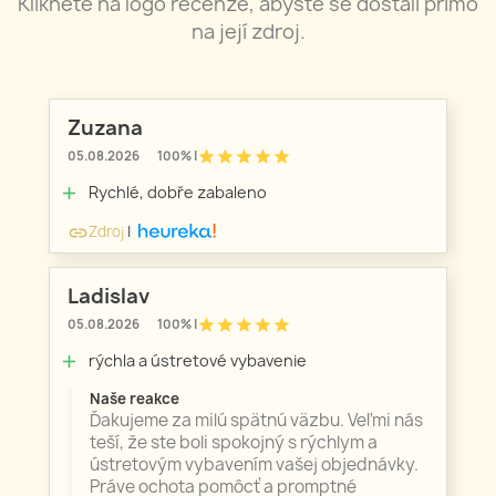
Klikněte na logo recenze, abyste se dostali přímo
na její zdroj.
Zuzana
star
star
star
star
star
05.08.2026
100% |
Rychlé, dobře zabaleno
add
Zdroj
|
link
Ladislav
star
star
star
star
star
05.08.2026
100% |
rýchla a ústretové vybavenie
add
Naše reakce
Ďakujeme za milú spätnú väzbu. Veľmi nás
teší, že ste boli spokojný s rýchlym a
ústretovým vybavením vašej objednávky.
Práve ochota pomôcť a promptné