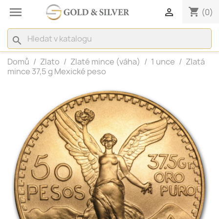

shopping_cart

(0)
search
Domů
Zlato
Zlaté mince (váha)
1 unce
Zlatá
mince 37,5 g Mexické peso