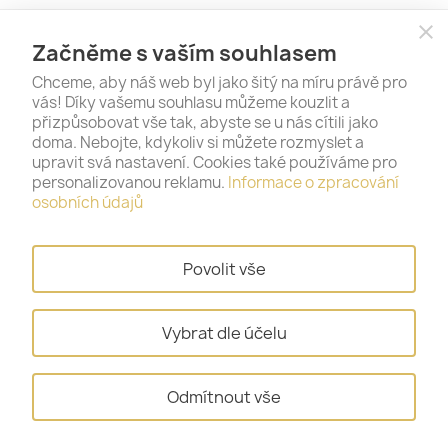
close
Začněme s vaším souhlasem
Chceme, aby náš web byl jako šitý na míru právě pro
vás! Díky vašemu souhlasu můžeme kouzlit a
přizpůsobovat vše tak, abyste se u nás cítili jako
doma. Nebojte, kdykoliv si můžete rozmyslet a
upravit svá nastavení. Cookies také používáme pro
personalizovanou reklamu.
Informace o zpracování
PRODUKTY

osobních údajů
NAŠE SPOLEČNOST

Povolit vše
VÁŠ ÚČET

Vybrat dle účelu
INFORMACE O OBCHODU
keyboard_arrow_down
Odmítnout vše
© 2026 - Gold & Silver