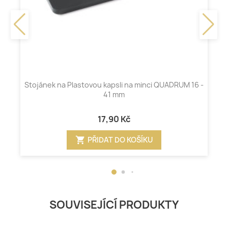
Stojánek na Plastovou kapsli na minci QUADRUM 16 -
41 mm
17,90 Kč
shopping_cart
PŘIDAT DO KOŠÍKU
SOUVISEJÍCÍ PRODUKTY