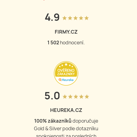
4.9
grade
grade
grade
grade
grade
FIRMY.CZ
1 502
hodnocení.
5.0
grade
grade
grade
grade
grade
HEUREKA.CZ
100
% zákazníků
doporučuje
Gold & Silver podle dotazníku
spokojenosti za posledních