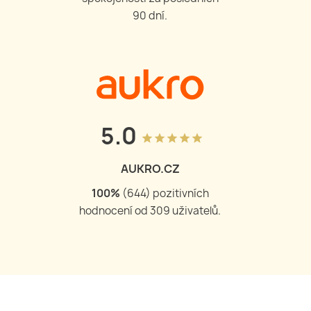
90 dní.
5.0
grade
grade
grade
grade
grade
AUKRO.CZ
100
%
(
644
) pozitivních
hodnocení od
309
uživatelů.