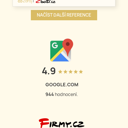
Zdroj
|
link
NAČÍST DALŠÍ REFERENCE
4.9
grade
grade
grade
grade
grade
GOOGLE.COM
944
hodnocení.