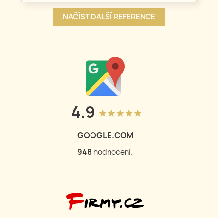
NAČÍST DALŠÍ REFERENCE
4.9
grade
grade
grade
grade
grade
GOOGLE.COM
948
hodnocení.