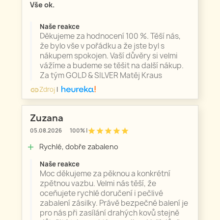
Vše ok.
Naše reakce
Děkujeme za hodnocení 100 %. Těší nás,
že bylo vše v pořádku a že jste byl s
nákupem spokojen. Vaší důvěry si velmi
vážíme a budeme se těšit na další nákup.
Za tým GOLD & SILVER Matěj Kraus
Zdroj
|
link
Zuzana
star
star
star
star
star
05.08.2026
100% |
Rychlé, dobře zabaleno
add
Naše reakce
Moc děkujeme za pěknou a konkrétní
zpětnou vazbu. Velmi nás těší, že
oceňujete rychlé doručení i pečlivé
zabalení zásilky. Právě bezpečné balení je
pro nás při zasílání drahých kovů stejně