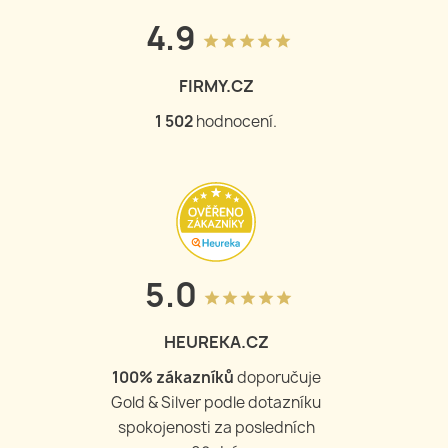
4.9
grade
grade
grade
grade
grade
FIRMY.CZ
1 502
hodnocení.
5.0
grade
grade
grade
grade
grade
HEUREKA.CZ
100
% zákazníků
doporučuje
Gold & Silver podle dotazníku
spokojenosti za posledních