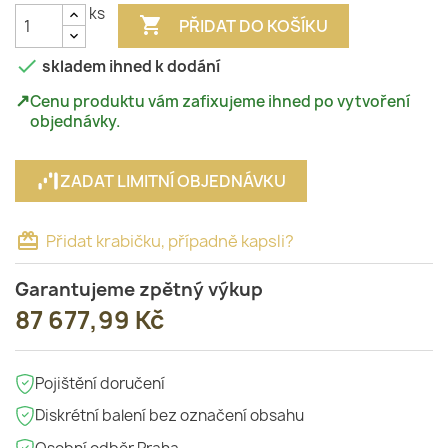
ks

PŘIDAT DO KOŠÍKU

skladem ihned k dodání
↗
Cenu produktu vám zafixujeme ihned po vytvoření
objednávky.
ZADAT LIMITNÍ OBJEDNÁVKU
card_giftcard
Přidat krabičku, případně kapsli?
Garantujeme zpětný výkup
87 677,99 Kč
Pojištění doručení
Diskrétní balení bez označení obsahu