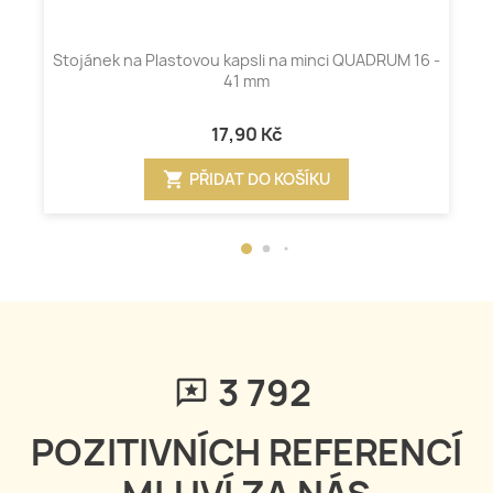
Stojánek na Plastovou kapsli na minci QUADRUM 16 -
41 mm
17,90 Kč
shopping_cart
PŘIDAT DO KOŠÍKU
3 792
POZITIVNÍCH REFERENCÍ