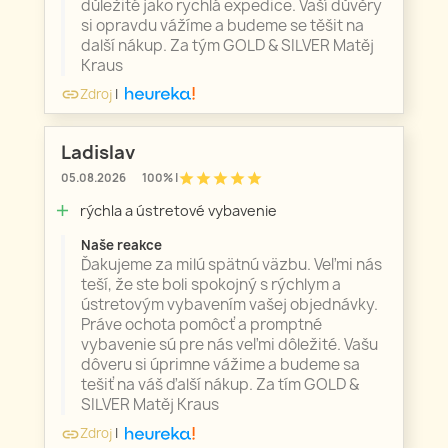
důležité jako rychlá expedice. Vaší důvěry
si opravdu vážíme a budeme se těšit na
další nákup. Za tým GOLD & SILVER Matěj
Kraus
Zdroj
|
link
Ladislav
star
star
star
star
star
05.08.2026
100% |
rýchla a ústretové vybavenie
add
Naše reakce
Ďakujeme za milú spätnú väzbu. Veľmi nás
teší, že ste boli spokojný s rýchlym a
ústretovým vybavením vašej objednávky.
Práve ochota pomôcť a promptné
vybavenie sú pre nás veľmi dôležité. Vašu
dôveru si úprimne vážime a budeme sa
tešiť na váš ďalší nákup. Za tím GOLD &
SILVER Matěj Kraus
Zdroj
|
link