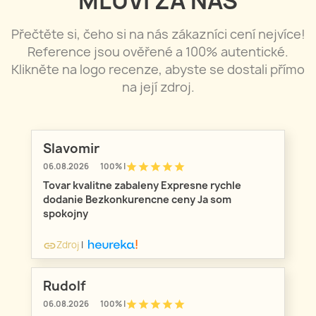
MLUVÍ ZA NÁS
Přečtěte si, čeho si na nás zákazníci cení nejvíce!
Reference jsou ověřené a 100% autentické.
Klikněte na logo recenze, abyste se dostali přímo
na její zdroj.
Slavomir
star
star
star
star
star
06.08.2026
100% |
Tovar kvalitne zabaleny Expresne rychle
dodanie Bezkonkurencne ceny Ja som
spokojny
Zdroj
|
link
Rudolf
star
star
star
star
star
06.08.2026
100% |