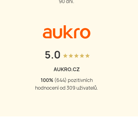
90 dní.
5.0
grade
grade
grade
grade
grade
AUKRO.CZ
100
%
(
644
) pozitivních
hodnocení od
309
uživatelů.