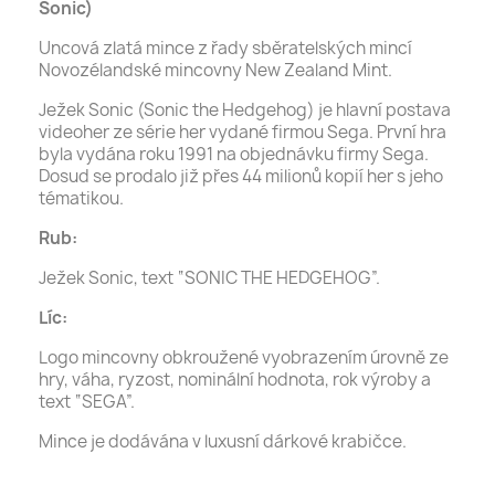
Sonic)
Uncová zlatá mince z řady sběratelských mincí
Novozélandské mincovny New Zealand Mint.
Ježek Sonic (Sonic the Hedgehog) je hlavní postava
videoher ze série her vydané firmou Sega. První hra
byla vydána roku 1991 na objednávku firmy Sega.
Dosud se prodalo již přes 44 milionů kopií her s jeho
tématikou.
Rub:
Ježek Sonic, text “SONIC THE HEDGEHOG”.
Líc:
Logo mincovny obkroužené vyobrazením úrovně ze
hry, váha, ryzost, nominální hodnota, rok výroby a
text “SEGA”.
Mince je dodávána v luxusní dárkové krabičce.