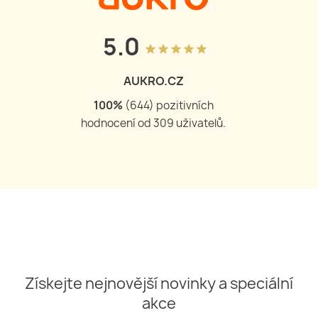
5.0
grade
grade
grade
grade
grade
AUKRO.CZ
100
%
(
644
) pozitivních
hodnocení od
309
uživatelů.
Získejte nejnovější novinky a speciální
akce