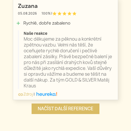
Zuzana
star
star
star
star
star
05.08.2026
100% |
Rychlé, dobře zabaleno
add
Naše reakce
Moc děkujeme za pěknou a konkrétní
zpětnou vazbu. Velmi nás těší, že
oceňujete rychlé doručení i pečlivé
zabalení zásilky. Právě bezpečné balení je
pro nás při zasílání drahých kovů stejně
důležité jako rychlá expedice. Vaší důvěry
si opravdu vážíme a budeme se těšit na
další nákup. Za tým GOLD & SILVER Matěj
Kraus
Zdroj
|
link
NAČÍST DALŠÍ REFERENCE