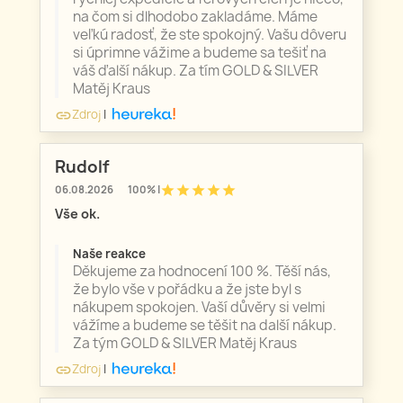
na čom si dlhodobo zakladáme. Máme
veľkú radosť, že ste spokojný. Vašu dôveru
si úprimne vážime a budeme sa tešiť na
váš ďalší nákup. Za tím GOLD & SILVER
Matěj Kraus
Zdroj
|
link
Rudolf
star
star
star
star
star
06.08.2026
100% |
Vše ok.
Naše reakce
Děkujeme za hodnocení 100 %. Těší nás,
že bylo vše v pořádku a že jste byl s
nákupem spokojen. Vaší důvěry si velmi
vážíme a budeme se těšit na další nákup.
Za tým GOLD & SILVER Matěj Kraus
Zdroj
|
link