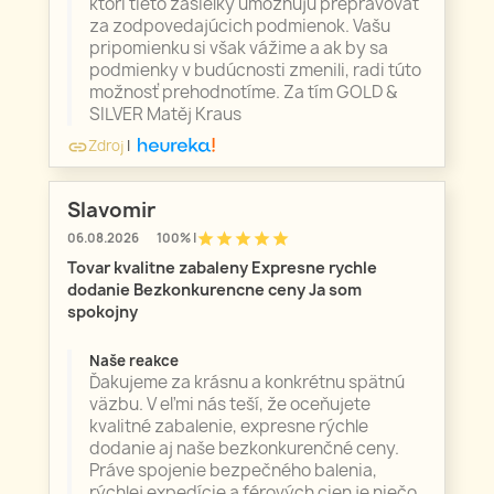
ktorí tieto zásielky umožňujú prepravovať
za zodpovedajúcich podmienok. Vašu
pripomienku si však vážime a ak by sa
podmienky v budúcnosti zmenili, radi túto
možnosť prehodnotíme. Za tím GOLD &
SILVER Matěj Kraus
Zdroj
|
link
Slavomir
star
star
star
star
star
06.08.2026
100% |
Tovar kvalitne zabaleny Expresne rychle
dodanie Bezkonkurencne ceny Ja som
spokojny
Naše reakce
Ďakujeme za krásnu a konkrétnu spätnú
väzbu. V eľmi nás teší, že oceňujete
kvalitné zabalenie, expresne rýchle
dodanie aj naše bezkonkurenčné ceny.
Práve spojenie bezpečného balenia,
rýchlej expedície a férových cien je niečo,