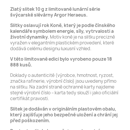
Zlatý slitek 10 g z limitované lunární série
švýcarské slévárny Argor Heraeus.
Slitky oslavují rok Koně, který je podle čínského
kalendáře symbolem energie, síly, vytrvalosti a
životní dynamiky.
Motiv koně je na slitku precizně
vyražen v elegantním plastickém provedení, které
dodává celému designu luxusní vzhled.
V této limitované edici bylo vyrobeno pouze 18
888 kusů.
Doklady o autenticitě (výrobce, hmotnost, ryzost,
značka rafinerie, výrobní číslo) jsou uvedeny přímo
na slitku. Na zadní straně ochranné karty najdeme
stejné výrobní číslo – karta tedy slouží i jako oficiální
certifikát pravosti.
Slitek je dodáván v originálním plastovém obalu,
který zajišťuje jeho bezpečné uložení a chrání jej
před poškozením.