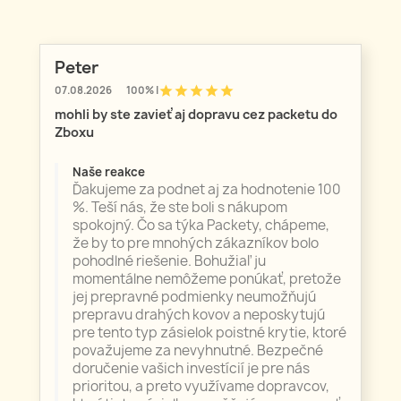
Peter
star
star
star
star
star
07.08.2026
100% |
mohli by ste zavieť aj dopravu cez packetu do
Zboxu
Naše reakce
Ďakujeme za podnet aj za hodnotenie 100
%. Teší nás, že ste boli s nákupom
spokojný. Čo sa týka Packety, chápeme,
že by to pre mnohých zákazníkov bolo
pohodlné riešenie. Bohužiaľ ju
momentálne nemôžeme ponúkať, pretože
jej prepravné podmienky neumožňujú
prepravu drahých kovov a neposkytujú
pre tento typ zásielok poistné krytie, ktoré
považujeme za nevyhnutné. Bezpečné
doručenie vašich investícií je pre nás
prioritou, a preto využívame dopravcov,