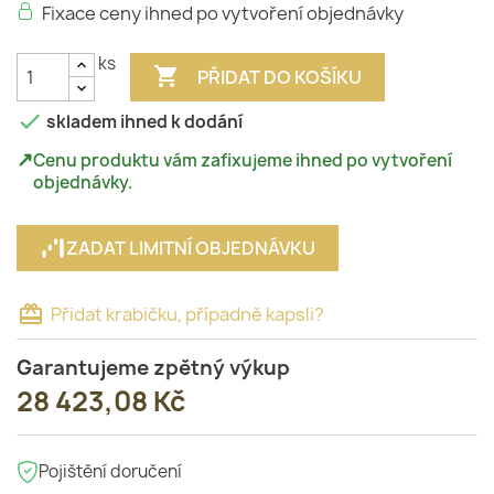
Fixace ceny ihned po vytvoření objednávky
ks

PŘIDAT DO KOŠÍKU

skladem ihned k dodání
↗
Cenu produktu vám zafixujeme ihned po vytvoření
objednávky.
ZADAT LIMITNÍ OBJEDNÁVKU
card_giftcard
Přidat krabičku, případně kapsli?
Garantujeme zpětný výkup
28 423,08 Kč
Pojištění doručení