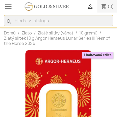

shopping_cart

(0)
search
Domů
Zlato
Zlaté slitky (váha)
10 gramů
Zlatý slitek 10 g Argor Heraeus Lunar Series III Year of
the Horse 2026
Limitovaná edice