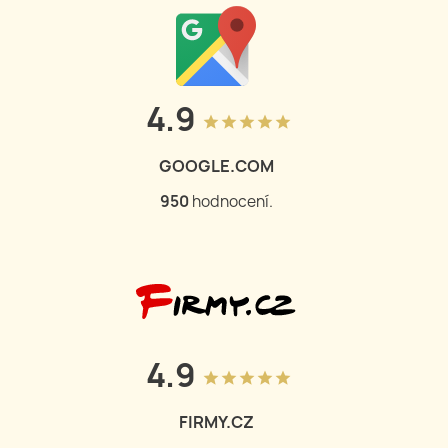
4.9
grade
grade
grade
grade
grade
GOOGLE.COM
950
hodnocení.
4.9
grade
grade
grade
grade
grade
FIRMY.CZ