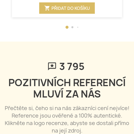
shopping_cart
PŘIDAT DO KOŠÍKU
3 795
POZITIVNÍCH REFERENCÍ
MLUVÍ ZA NÁS
Přečtěte si, čeho si na nás zákazníci cení nejvíce!
Reference jsou ověřené a 100% autentické.
Klikněte na logo recenze, abyste se dostali přímo
na její zdroj.