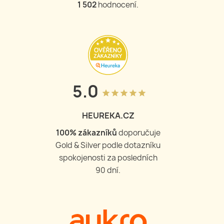
1 502
hodnocení.
5.0
grade
grade
grade
grade
grade
HEUREKA.CZ
100
% zákazníků
doporučuje
Gold & Silver podle dotazníku
spokojenosti za posledních
90 dní.