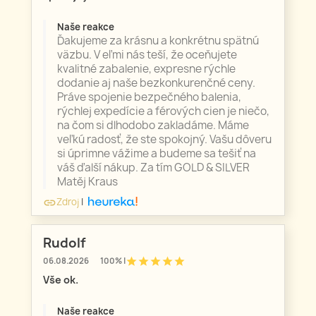
Naše reakce
Ďakujeme za krásnu a konkrétnu spätnú
väzbu. V eľmi nás teší, že oceňujete
kvalitné zabalenie, expresne rýchle
dodanie aj naše bezkonkurenčné ceny.
Práve spojenie bezpečného balenia,
rýchlej expedície a férových cien je niečo,
na čom si dlhodobo zakladáme. Máme
veľkú radosť, že ste spokojný. Vašu dôveru
si úprimne vážime a budeme sa tešiť na
váš ďalší nákup. Za tím GOLD & SILVER
Matěj Kraus
Zdroj
|
link
Rudolf
star
star
star
star
star
06.08.2026
100% |
Vše ok.
Naše reakce