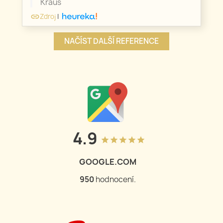
Kraus
Zdroj
|
link
NAČÍST DALŠÍ REFERENCE
4.9
grade
grade
grade
grade
grade
GOOGLE.COM
950
hodnocení.