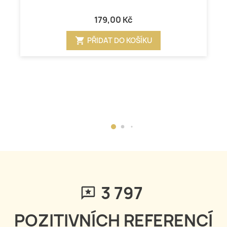
179,00 Kč
shopping_cart
PŘIDAT DO KOŠÍKU
3 797
POZITIVNÍCH REFERENCÍ