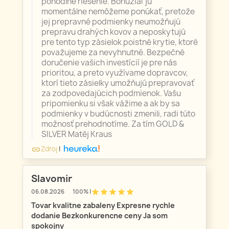
pohodlné riešenie. Bohužiaľ ju
momentálne nemôžeme ponúkať, pretože
jej prepravné podmienky neumožňujú
prepravu drahých kovov a neposkytujú
pre tento typ zásielok poistné krytie, ktoré
považujeme za nevyhnutné. Bezpečné
doručenie vašich investícií je pre nás
prioritou, a preto využívame dopravcov,
ktorí tieto zásielky umožňujú prepravovať
za zodpovedajúcich podmienok. Vašu
pripomienku si však vážime a ak by sa
podmienky v budúcnosti zmenili, radi túto
možnosť prehodnotíme. Za tím GOLD &
SILVER Matěj Kraus
Zdroj
|
link
Slavomir
star
star
star
star
star
06.08.2026
100% |
Tovar kvalitne zabaleny Expresne rychle
dodanie Bezkonkurencne ceny Ja som
spokojny