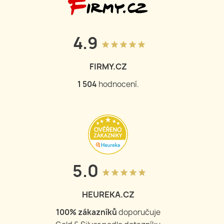
4.9
grade
grade
grade
grade
grade
FIRMY.CZ
1 504
hodnocení.
5.0
grade
grade
grade
grade
grade
HEUREKA.CZ
100
% zákazníků
doporučuje