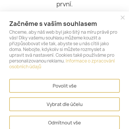
první.
close
Začněme s vaším souhlasem
Chceme, aby náš web byl jako šitý na míru právě pro
vás! Díky vašemu souhlasu můžeme kouzlit a
přizpůsobovat vše tak, abyste se u nás cítili jako
doma. Nebojte, kdykoliv si můžete rozmyslet a
upravit svá nastavení. Cookies také používáme pro
personalizovanou reklamu.
Informace o zpracování
PRODUKTY

osobních údajů
NAŠE SPOLEČNOST

Povolit vše
VÁŠ ÚČET

Vybrat dle účelu
INFORMACE O OBCHODU
keyboard_arrow_down
Odmítnout vše
© 2026 - Gold & Silver