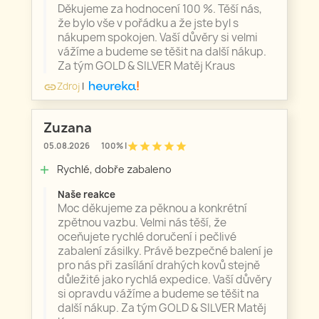
Děkujeme za hodnocení 100 %. Těší nás,
že bylo vše v pořádku a že jste byl s
nákupem spokojen. Vaší důvěry si velmi
vážíme a budeme se těšit na další nákup.
Za tým GOLD & SILVER Matěj Kraus
Zdroj
|
link
Zuzana
star
star
star
star
star
05.08.2026
100% |
Rychlé, dobře zabaleno
add
Naše reakce
Moc děkujeme za pěknou a konkrétní
zpětnou vazbu. Velmi nás těší, že
oceňujete rychlé doručení i pečlivé
zabalení zásilky. Právě bezpečné balení je
pro nás při zasílání drahých kovů stejně
důležité jako rychlá expedice. Vaší důvěry
si opravdu vážíme a budeme se těšit na
další nákup. Za tým GOLD & SILVER Matěj