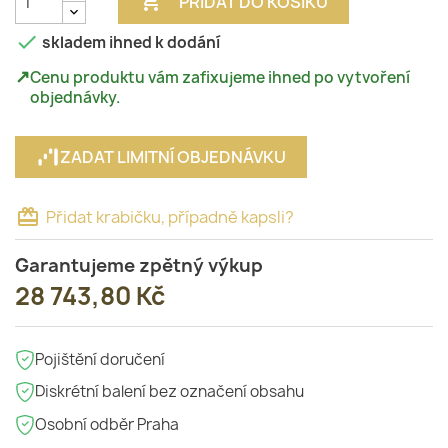

PŘIDAT DO KOŠÍKU

skladem ihned k dodání
↗
Cenu produktu vám zafixujeme ihned po vytvoření
objednávky.
ZADAT LIMITNÍ OBJEDNÁVKU
card_giftcard
Přidat krabičku, případně kapsli?
Garantujeme zpětný výkup
28 743,80 Kč
Pojištění doručení
Diskrétní balení bez označení obsahu
Osobní odběr Praha