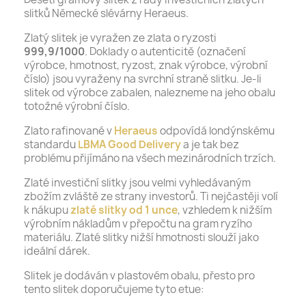
slitků Německé slévárny Heraeus.
Zlatý slitek je vyražen ze zlata o ryzosti
999,9/1000
. Doklady o autenticitě (označení
výrobce, hmotnost, ryzost, znak výrobce, výrobní
číslo) jsou vyraženy na svrchní straně slitku. Je-li
slitek od výrobce zabalen, nalezneme na jeho obalu
totožné výrobní číslo.
Zlato rafinované v
Heraeus
odpovídá londýnskému
standardu
LBMA Good Delivery
a je tak bez
problému přijímáno na všech mezinárodních trzích.
Zlaté investiční slitky jsou velmi vyhledávaným
zbožím zvláště ze strany investorů. Ti nejčastěji volí
k nákupu
zlaté slitky od 1 unce
, vzhledem k nižším
výrobním nákladům v přepočtu na gram ryzího
materiálu. Zlaté slitky nižší hmotnosti slouží jako
ideální dárek.
Slitek je dodáván v plastovém obalu, přesto pro
tento slitek doporučujeme tyto etue: