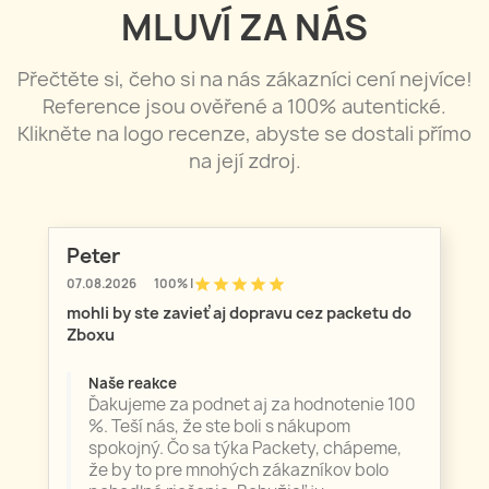
MLUVÍ ZA NÁS
Přečtěte si, čeho si na nás zákazníci cení nejvíce!
Reference jsou ověřené a 100% autentické.
Klikněte na logo recenze, abyste se dostali přímo
na její zdroj.
Peter
star
star
star
star
star
07.08.2026
100% |
mohli by ste zavieť aj dopravu cez packetu do
Zboxu
Naše reakce
Ďakujeme za podnet aj za hodnotenie 100
%. Teší nás, že ste boli s nákupom
spokojný. Čo sa týka Packety, chápeme,
že by to pre mnohých zákazníkov bolo