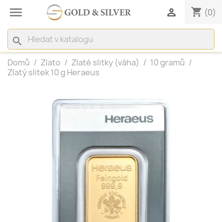

shopping_cart

(0)
search
Domů
Zlato
Zlaté slitky (váha)
10 gramů
Zlatý slitek 10 g Heraeus