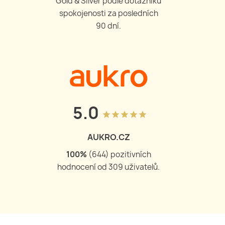
Gold & Silver podle dotazníku
spokojenosti za posledních
90 dní.
5.0
grade
grade
grade
grade
grade
AUKRO.CZ
100
%
(
644
) pozitivních
hodnocení od
309
uživatelů.