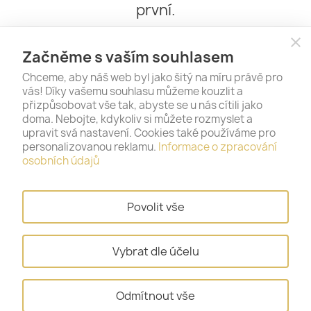
první.
close
Začněme s vaším souhlasem
Chceme, aby náš web byl jako šitý na míru právě pro
vás! Díky vašemu souhlasu můžeme kouzlit a
přizpůsobovat vše tak, abyste se u nás cítili jako
doma. Nebojte, kdykoliv si můžete rozmyslet a
upravit svá nastavení. Cookies také používáme pro
personalizovanou reklamu.
Informace o zpracování
PRODUKTY

osobních údajů
NAŠE SPOLEČNOST

Povolit vše
VÁŠ ÚČET

Vybrat dle účelu
INFORMACE O OBCHODU
keyboard_arrow_down
Odmítnout vše
© 2026 - Gold & Silver