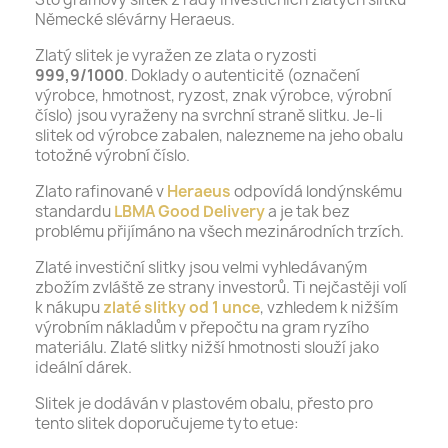
Německé slévárny Heraeus.
Zlatý slitek je vyražen ze zlata o ryzosti
999,9/1000
. Doklady o autenticitě (označení
výrobce, hmotnost, ryzost, znak výrobce, výrobní
číslo) jsou vyraženy na svrchní straně slitku. Je-li
slitek od výrobce zabalen, nalezneme na jeho obalu
totožné výrobní číslo.
Zlato rafinované v
Heraeus
odpovídá londýnskému
standardu
LBMA Good Delivery
a je tak bez
problému přijímáno na všech mezinárodních trzích.
Zlaté investiční slitky jsou velmi vyhledávaným
zbožím zvláště ze strany investorů. Ti nejčastěji volí
k nákupu
zlaté slitky od 1 unce
, vzhledem k nižším
výrobním nákladům v přepočtu na gram ryzího
materiálu. Zlaté slitky nižší hmotnosti slouží jako
ideální dárek.
Slitek je dodáván v plastovém obalu, přesto pro
tento slitek doporučujeme tyto etue: