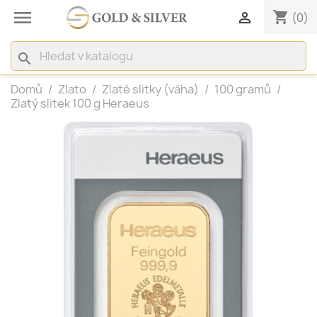

shopping_cart

(0)
search
Domů
Zlato
Zlaté slitky (váha)
100 gramů
Zlatý slitek 100 g Heraeus