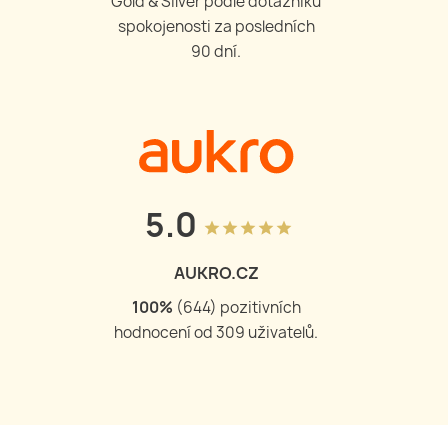
Gold & Silver podle dotazníku
spokojenosti za posledních
90 dní.
5.0
grade
grade
grade
grade
grade
AUKRO.CZ
100
%
(
644
) pozitivních
hodnocení od
309
uživatelů.