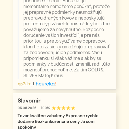
pohodlné riešenie. Bohužiaľ ju
momentálne nemôžeme ponúkať, pretože
jej prepravné podmienky neumožňujú
prepravu drahých kovov a neposkytujú
pre tento typ zásielok poistné krytie, ktoré
považujeme za nevyhnutné. Bezpečné
doručenie vašich investícií je pre nás
prioritou, a preto využívame dopravcov,
ktorí tieto zásielky umožňujú prepravovať
za zodpovedajúcich podmienok. Vašu
pripomienku si však vážime a ak by sa
podmienky v budúcnosti zmenili, radi túto
možnosť prehodnotíme. Za tím GOLD &
SILVER Matěj Kraus
Zdroj
|
link
Slavomir
star
star
star
star
star
06.08.2026
100% |
Tovar kvalitne zabaleny Expresne rychle
dodanie Bezkonkurencne ceny Ja som
spokojny