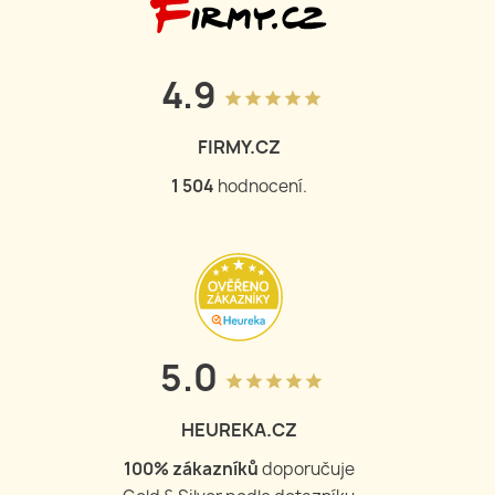
4.9
grade
grade
grade
grade
grade
FIRMY.CZ
1 504
hodnocení.
5.0
grade
grade
grade
grade
grade
HEUREKA.CZ
100
% zákazníků
doporučuje