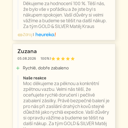
Děkujeme za hodnocení 100 %. Těší nás,
že bylo vše v pořádku a že jste byl s
nákupem spokojen. Vaší důvěry si velmi
vážíme a budeme se těšit na další nákup.
Za tým GOLD & SILVER Matěj Kraus
Zdroj
|
link
Zuzana
star
star
star
star
star
05.08.2026
100% |
Rychlé, dobře zabaleno
add
Naše reakce
Moc děkujeme za pěknou a konkrétní
zpětnou vazbu. Velmi nás těší, že
oceňujete rychlé doručení i pečlivé
zabalení zásilky. Právě bezpečné balení je
pro nás při zasílání drahých kovů stejně
důležité jako rychlá expedice. Vaší důvěry
si opravdu vážíme a budeme se těšit na
další nákup. Za tým GOLD & SILVER Matěj