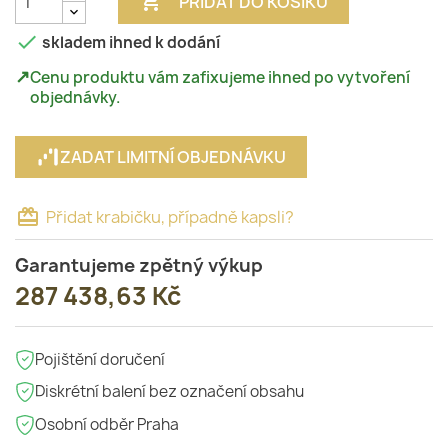

PŘIDAT DO KOŠÍKU

skladem ihned k dodání
↗
Cenu produktu vám zafixujeme ihned po vytvoření
objednávky.
ZADAT LIMITNÍ OBJEDNÁVKU
card_giftcard
Přidat krabičku, případně kapsli?
Garantujeme zpětný výkup
287 438,63 Kč
Pojištění doručení
Diskrétní balení bez označení obsahu
Osobní odběr Praha