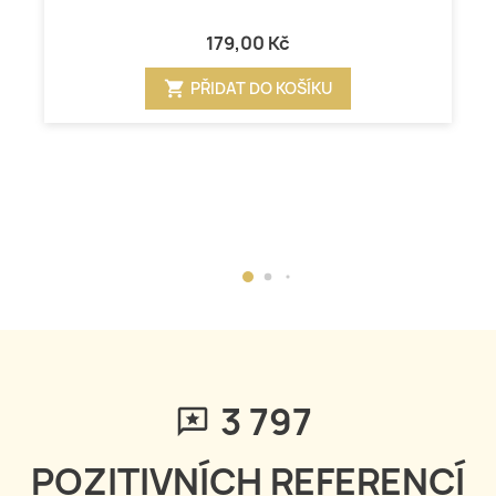
179,00 Kč
shopping_cart
PŘIDAT DO KOŠÍKU
3 797
POZITIVNÍCH REFERENCÍ