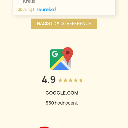
Kraus
Zdroj
|
link
NAČÍST DALŠÍ REFERENCE
4.9
grade
grade
grade
grade
grade
GOOGLE.COM
950
hodnocení.