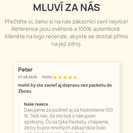
MLUVÍ ZA NÁS
Přečtěte si, čeho si na nás zákazníci cení nejvíce!
Reference jsou ověřené a 100% autentické.
Klikněte na logo recenze, abyste se dostali přímo
na její zdroj.
Peter
star
star
star
star
star
07.08.2026
100% |
mohli by ste zavieť aj dopravu cez packetu do
Zboxu
Naše reakce
Ďakujeme za podnet aj za hodnotenie 100
%. Teší nás, že ste boli s nákupom
spokojný. Čo sa týka Packety, chápeme,
že by to pre mnohých zákazníkov bolo