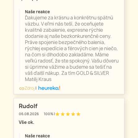
Naše reakce
Ďakujeme za krásnu a konkrétnu spätnú
väzbu. V eľmi nás teší, že oceňujete
kvalitné zabalenie, expresne rýchle
dodanie aj naše bezkonkurenčné ceny.
Práve spojenie bezpečného balenia,
rýchlej expedície a férových cien je niečo,
na čom si dlhodobo zakladáme. Máme
veľkú radosť, že ste spokojný. Vašu dôveru
si úprimne vážime a budeme sa tešiť na
váš ďalší nákup. Za tím GOLD & SILVER
Matěj Kraus
Zdroj
|
link
Rudolf
star
star
star
star
star
06.08.2026
100% |
Vše ok.
Naše reakce