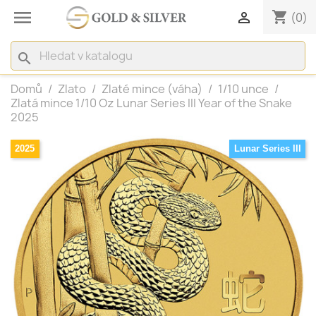

shopping_cart

(0)
search
Domů
Zlato
Zlaté mince (váha)
1/10 unce
Zlatá mince 1/10 Oz Lunar Series III Year of the Snake
2025
2025
Lunar Series III