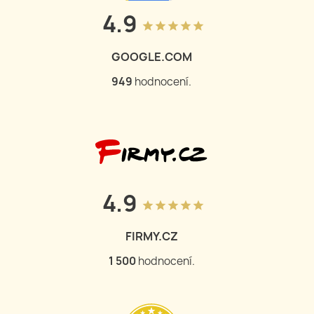
4.9
grade
grade
grade
grade
grade
GOOGLE.COM
950
hodnocení.
4.9
grade
grade
grade
grade
grade
FIRMY.CZ
1 502
hodnocení.