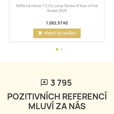
Stříbrná mince 1/2 Oz Lunar Series III Year of the
Snake 2025
1 282,57 Kč
shopping_cart
PŘIDAT DO KOŠÍKU
3 795
POZITIVNÍCH REFERENCÍ
MLUVÍ ZA NÁS