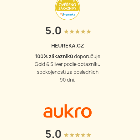
5.0
grade
grade
grade
grade
grade
HEUREKA.CZ
100
% zákazníků
doporučuje
Gold & Silver podle dotazníku
spokojenosti za posledních
90 dní.
5.0
grade
grade
grade
grade
grade