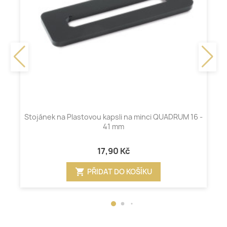
Stojánek na Plastovou kapsli na minci QUADRUM 16 -
41 mm
17,90 Kč
shopping_cart
PŘIDAT DO KOŠÍKU