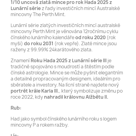
1/10 uncová zlatá mince
pro rok Hada 2025 z
Lunární série
z řady investičních mincí Australské
mincovny The Perth Mint.
Lunární série zlatých investičních mincí australské
mincovny Perth Mint je věnována 12ročnímu cyklu
čínského lunárního kalendáře
od roku 2020
(rok
myši)
do roku 2031
(rok vepře). Zlaté mince jsou
raženy z 99.99% 24karátového zlata.
Znamení
Roku Hada 2025 z Lunární série III
je
tradičně spojováno s moudrostí a štěstím podle
čínské astrologie. Mince se může pyšnit elegantním
a detailně propracovaným designem, ideálním pro
sběratele a investory. Na lícní straně najdete nový
portrét krále Karla III.
, který symbolizuje změnu po
roce 2022, kdy
nahradil královnu Alžbětu II.
Rub:
Had jako symbol čínského lunárního roku s logem
mincovny P a rokem ražby.
Líc: