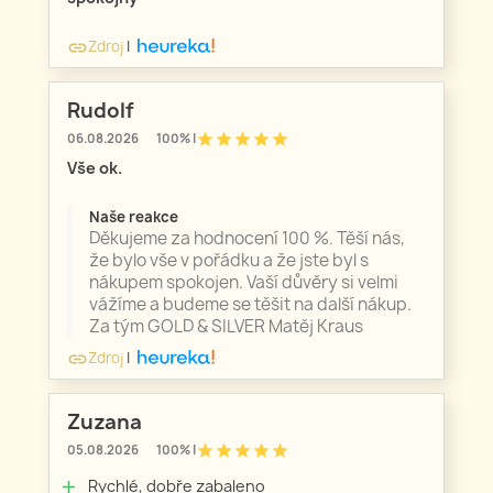
Zdroj
|
link
Rudolf
star
star
star
star
star
06.08.2026
100% |
Vše ok.
Naše reakce
Děkujeme za hodnocení 100 %. Těší nás,
že bylo vše v pořádku a že jste byl s
nákupem spokojen. Vaší důvěry si velmi
vážíme a budeme se těšit na další nákup.
Za tým GOLD & SILVER Matěj Kraus
Zdroj
|
link
Zuzana
star
star
star
star
star
05.08.2026
100% |
Rychlé, dobře zabaleno
add