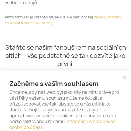
osobních údajů
Tento formulář je chráněn reCAPTCHA a platí pro něj
zásady ochrany
soukromí
a
podmínky služby
.
Staňte se naším fanouškem na sociálních
sítích – vše podstatné se tak dozvíte jako
první.
close
Začněme s vaším souhlasem
Chceme, aby náš web byl jako šitý na míru právě pro
vás! Díky vašemu souhlasu můžeme kouzlit a
přizpůsobovat vše tak, abyste se u nás cítili jako
doma. Nebojte, kdykoliv si můžete rozmyslet a
upravit svá nastavení. Cookies také používáme pro
personalizovanou reklamu.
Informace o zpracování
PRODUKTY

osobních údajů