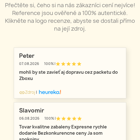
Přečtěte si, čeho si na nás zákazníci cení nejvíce!
Reference jsou ověřené a 100% autentické.
Klikněte na logo recenze, abyste se dostali přímo
na její zdroj.
Peter
star
star
star
star
star
07.08.2026
100% |
mohli by ste zavieť aj dopravu cez packetu do
Zboxu
Zdroj
|
link
Slavomir
star
star
star
star
star
06.08.2026
100% |
Tovar kvalitne zabaleny Expresne rychle
dodanie Bezkonkurencne ceny Ja som
spokojny