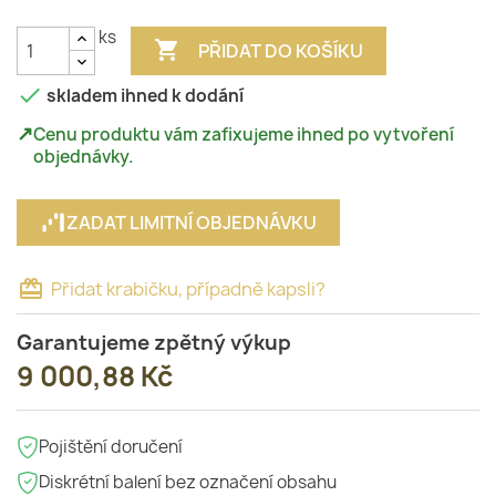
ks

PŘIDAT DO KOŠÍKU

skladem ihned k dodání
↗
Cenu produktu vám zafixujeme ihned po vytvoření
objednávky.
ZADAT LIMITNÍ OBJEDNÁVKU
card_giftcard
Přidat krabičku, případně kapsli?
Garantujeme zpětný výkup
9 000,88 Kč
Pojištění doručení
Diskrétní balení bez označení obsahu