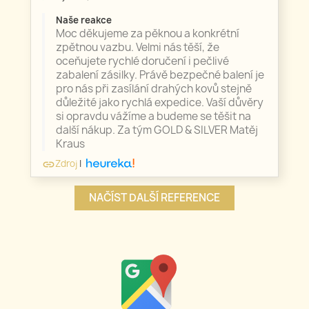
Naše reakce
Moc děkujeme za pěknou a konkrétní
zpětnou vazbu. Velmi nás těší, že
oceňujete rychlé doručení i pečlivé
zabalení zásilky. Právě bezpečné balení je
pro nás při zasílání drahých kovů stejně
důležité jako rychlá expedice. Vaší důvěry
si opravdu vážíme a budeme se těšit na
další nákup. Za tým GOLD & SILVER Matěj
Kraus
Zdroj
|
link
NAČÍST DALŠÍ REFERENCE