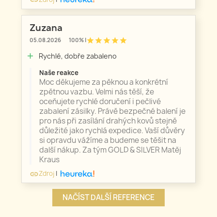
Zuzana
star
star
star
star
star
05.08.2026
100% |
Rychlé, dobře zabaleno
add
Naše reakce
Moc děkujeme za pěknou a konkrétní
zpětnou vazbu. Velmi nás těší, že
oceňujete rychlé doručení i pečlivé
zabalení zásilky. Právě bezpečné balení je
pro nás při zasílání drahých kovů stejně
důležité jako rychlá expedice. Vaší důvěry
si opravdu vážíme a budeme se těšit na
další nákup. Za tým GOLD & SILVER Matěj
Kraus
Zdroj
|
link
NAČÍST DALŠÍ REFERENCE