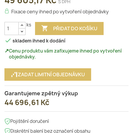
49 605,17 Kč
S DPH
Fixace ceny ihned po vytvoření objednávky
ks

PŘIDAT DO KOŠÍKU

skladem ihned k dodání
↗
Cenu produktu vám zafixujeme ihned po vytvoření
objednávky.
ZADAT LIMITNÍ OBJEDNÁVKU
Garantujeme zpětný výkup
44 696,61 Kč
Pojištění doručení
Diskrétní balení bez označení obsahu