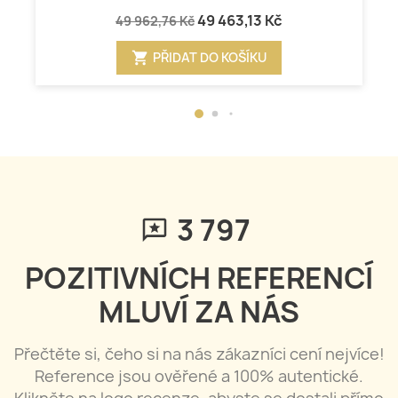
49 463,13 Kč
49 962,76 Kč
shopping_cart
PŘIDAT DO KOŠÍKU
3 797
POZITIVNÍCH REFERENCÍ
MLUVÍ ZA NÁS
Přečtěte si, čeho si na nás zákazníci cení nejvíce!
Reference jsou ověřené a 100% autentické.