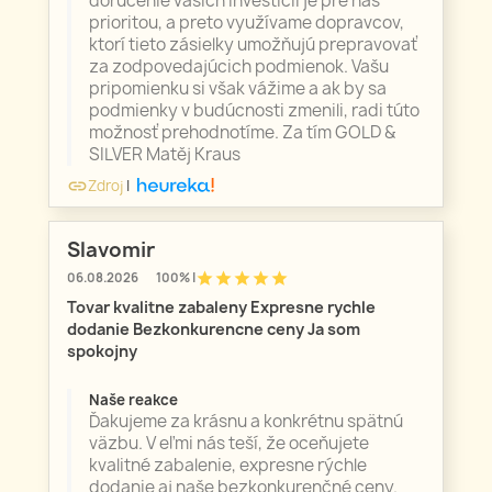
doručenie vašich investícií je pre nás
prioritou, a preto využívame dopravcov,
ktorí tieto zásielky umožňujú prepravovať
za zodpovedajúcich podmienok. Vašu
pripomienku si však vážime a ak by sa
podmienky v budúcnosti zmenili, radi túto
možnosť prehodnotíme. Za tím GOLD &
SILVER Matěj Kraus
Zdroj
|
link
Slavomir
star
star
star
star
star
06.08.2026
100% |
Tovar kvalitne zabaleny Expresne rychle
dodanie Bezkonkurencne ceny Ja som
spokojny
Naše reakce
Ďakujeme za krásnu a konkrétnu spätnú
väzbu. V eľmi nás teší, že oceňujete
kvalitné zabalenie, expresne rýchle
dodanie aj naše bezkonkurenčné ceny.