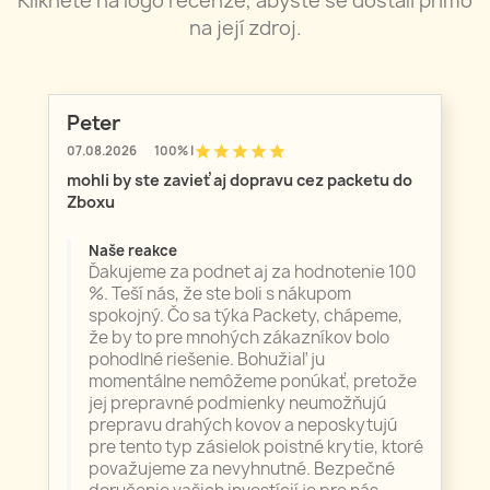
Klikněte na logo recenze, abyste se dostali přímo
na její zdroj.
Peter
star
star
star
star
star
07.08.2026
100% |
mohli by ste zavieť aj dopravu cez packetu do
Zboxu
Naše reakce
Ďakujeme za podnet aj za hodnotenie 100
%. Teší nás, že ste boli s nákupom
spokojný. Čo sa týka Packety, chápeme,
že by to pre mnohých zákazníkov bolo
pohodlné riešenie. Bohužiaľ ju
momentálne nemôžeme ponúkať, pretože
jej prepravné podmienky neumožňujú
prepravu drahých kovov a neposkytujú
pre tento typ zásielok poistné krytie, ktoré
považujeme za nevyhnutné. Bezpečné