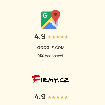
4.9
grade
grade
grade
grade
grade
GOOGLE.COM
950
hodnocení.
4.9
grade
grade
grade
grade
grade