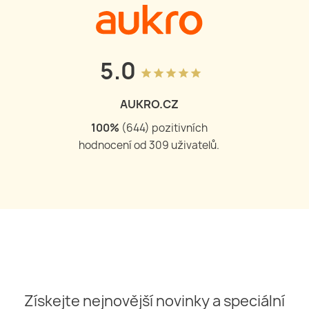
5.0
grade
grade
grade
grade
grade
AUKRO.CZ
100
%
(
644
) pozitivních
hodnocení od
309
uživatelů.
Získejte nejnovější novinky a speciální