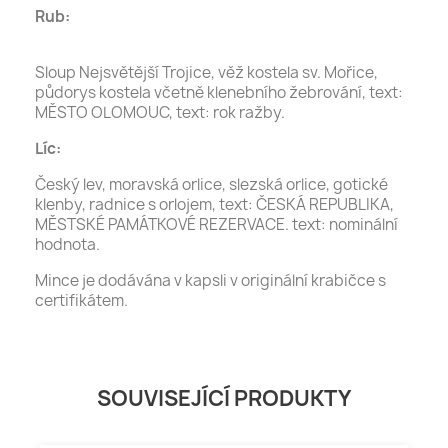
Rub:
Sloup Nejsvětější Trojice, věž kostela sv. Mořice,
půdorys kostela včetně klenebního žebrování, text:
MĚSTO OLOMOUC, text: rok ražby.
Líc:
Český lev, moravská orlice, slezská orlice, gotické
klenby, radnice s orlojem, text: ČESKÁ REPUBLIKA,
MĚSTSKÉ PAMÁTKOVÉ REZERVACE. text: nominální
hodnota.
Mince je dodávána v kapsli v originální krabičce s
certifikátem.
SOUVISEJÍCÍ PRODUKTY