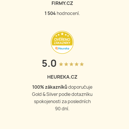
FIRMY.CZ
1 504
hodnocení.
5.0
grade
grade
grade
grade
grade
HEUREKA.CZ
100
% zákazníků
doporučuje
Gold & Silver podle dotazníku
spokojenosti za posledních
90 dní.