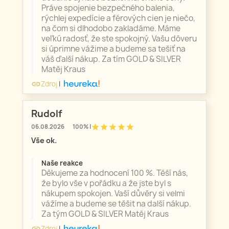
Práve spojenie bezpečného balenia,
rýchlej expedície a férových cien je niečo,
na čom si dlhodobo zakladáme. Máme
veľkú radosť, že ste spokojný. Vašu dôveru
si úprimne vážime a budeme sa tešiť na
váš ďalší nákup. Za tím GOLD & SILVER
Matěj Kraus
Zdroj
|
link
Rudolf
star
star
star
star
star
06.08.2026
100% |
Vše ok.
Naše reakce
Děkujeme za hodnocení 100 %. Těší nás,
že bylo vše v pořádku a že jste byl s
nákupem spokojen. Vaší důvěry si velmi
vážíme a budeme se těšit na další nákup.
Za tým GOLD & SILVER Matěj Kraus
Zdroj
|
link