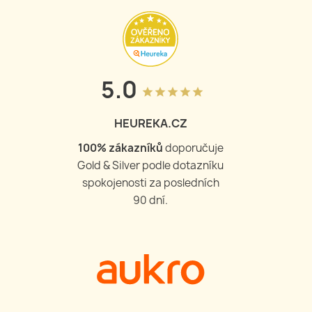
5.0
grade
grade
grade
grade
grade
HEUREKA.CZ
100
% zákazníků
doporučuje
Gold & Silver podle dotazníku
spokojenosti za posledních
90 dní.