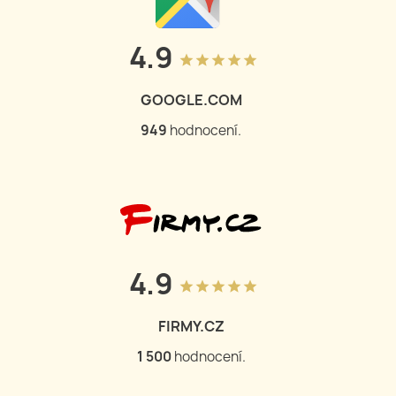
4.9
grade
grade
grade
grade
grade
GOOGLE.COM
950
hodnocení.
4.9
grade
grade
grade
grade
grade
FIRMY.CZ
1 504
hodnocení.