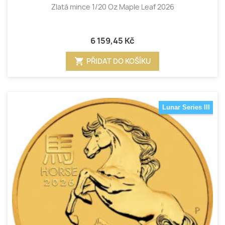
Zlatá mince 1/20 Oz Maple Leaf 2026
6 159,45 Kč
shopping_cart
PŘIDAT DO KOŠÍKU
Lunar Series III