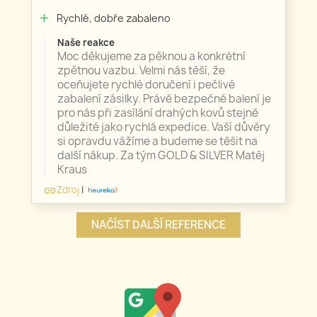
Rychlé, dobře zabaleno
add
Naše reakce
Moc děkujeme za pěknou a konkrétní
zpětnou vazbu. Velmi nás těší, že
oceňujete rychlé doručení i pečlivé
zabalení zásilky. Právě bezpečné balení je
pro nás při zasílání drahých kovů stejně
důležité jako rychlá expedice. Vaší důvěry
si opravdu vážíme a budeme se těšit na
další nákup. Za tým GOLD & SILVER Matěj
Kraus
Zdroj
|
link
NAČÍST DALŠÍ REFERENCE