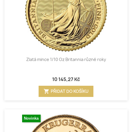
Zlatá mince 1/10 Oz Britannia různé roky
10 145,27 Kč
shopping_cart
PŘIDAT DO KOŠÍKU
Novinka