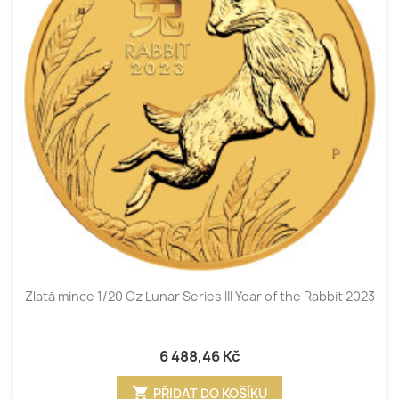
Zlatá mince 1/20 Oz Lunar Series III Year of the Rabbit 2023
6 488,46 Kč
shopping_cart
PŘIDAT DO KOŠÍKU