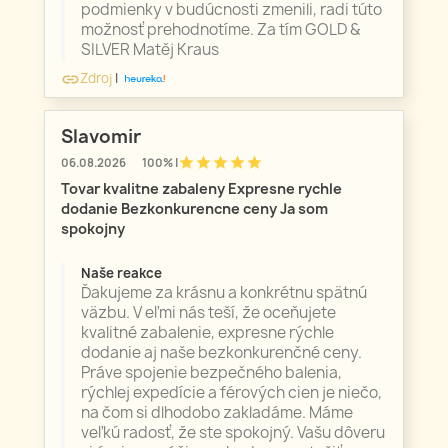
podmienky v budúcnosti zmenili, radi túto
možnosť prehodnotíme. Za tím GOLD &
SILVER Matěj Kraus
Zdroj
|
link
Slavomir
star
star
star
star
star
06.08.2026
100% |
Tovar kvalitne zabaleny Expresne rychle
dodanie Bezkonkurencne ceny Ja som
spokojny
Naše reakce
Ďakujeme za krásnu a konkrétnu spätnú
väzbu. V eľmi nás teší, že oceňujete
kvalitné zabalenie, expresne rýchle
dodanie aj naše bezkonkurenčné ceny.
Práve spojenie bezpečného balenia,
rýchlej expedície a férových cien je niečo,
na čom si dlhodobo zakladáme. Máme
veľkú radosť, že ste spokojný. Vašu dôveru