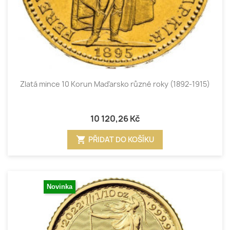
Zlatá mince 10 Korun Maďarsko různé roky (1892-1915)
10 120,26 Kč
shopping_cart
PŘIDAT DO KOŠÍKU
Novinka