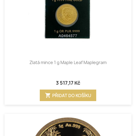
Zlatá mince 1 g Maple Leaf Maplegram
3 517,17 Kč
shopping_cart
PŘIDAT DO KOŠÍKU