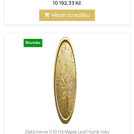
10 192,33 Kč
shopping_cart
PŘIDAT DO KOŠÍKU
Novinka
Zlatá mince 1/10 Oz Maple Leaf různé roky