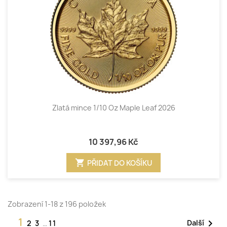
Zlatá mince 1/10 Oz Maple Leaf 2026
10 397,96 Kč
shopping_cart
PŘIDAT DO KOŠÍKU
Zobrazení 1-18 z 196 položek
1

Další
2
3
…
11