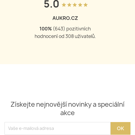
5.0
grade
grade
grade
grade
grade
AUKRO.CZ
100
%
(
644
) pozitivních
hodnocení od
309
uživatelů.
Získejte nejnovější novinky a speciální
akce