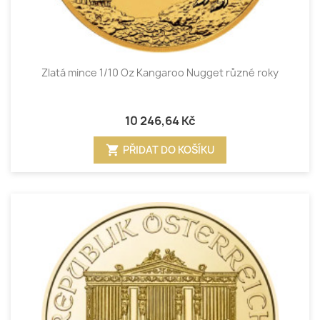
Zlatá mince 1/10 Oz Kangaroo Nugget různé roky
10 246,64 Kč
shopping_cart
PŘIDAT DO KOŠÍKU