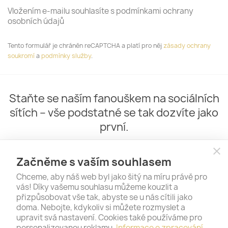
Vložením e-mailu souhlasíte s podmínkami ochrany
osobních údajů
Tento formulář je chráněn reCAPTCHA a platí pro něj
zásady ochrany
soukromí
a
podmínky služby
.
Staňte se naším fanouškem na sociálních
sítích – vše podstatné se tak dozvíte jako
první.
close
Začněme s vaším souhlasem
Chceme, aby náš web byl jako šitý na míru právě pro
vás! Díky vašemu souhlasu můžeme kouzlit a
přizpůsobovat vše tak, abyste se u nás cítili jako
doma. Nebojte, kdykoliv si můžete rozmyslet a
upravit svá nastavení. Cookies také používáme pro
personalizovanou reklamu.
Informace o zpracování