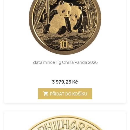
Zlatá mince 1 g China Panda 2026
3 979,25 Kč
shopping_cart
PŘIDAT DO KOŠÍKU