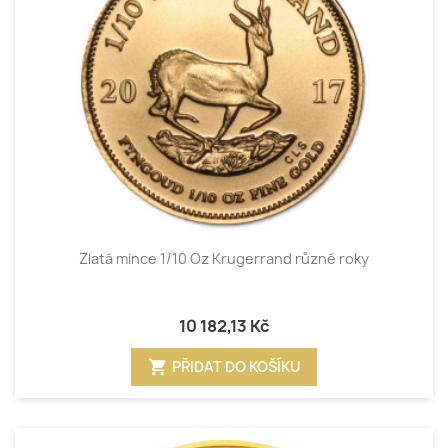
Zlatá mince 1/10 Oz Krugerrand různé roky
10 182,13 Kč
shopping_cart
PŘIDAT DO KOŠÍKU