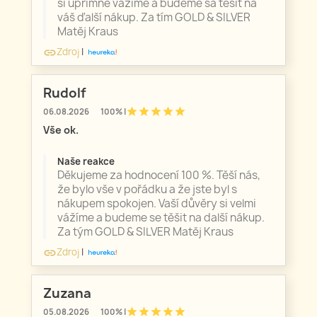
si úprimne vážime a budeme sa tešiť na
váš ďalší nákup. Za tím GOLD & SILVER
Matěj Kraus
Zdroj
|
link
Rudolf
star
star
star
star
star
06.08.2026
100% |
Vše ok.
Naše reakce
Děkujeme za hodnocení 100 %. Těší nás,
že bylo vše v pořádku a že jste byl s
nákupem spokojen. Vaší důvěry si velmi
vážíme a budeme se těšit na další nákup.
Za tým GOLD & SILVER Matěj Kraus
Zdroj
|
link
Zuzana
star
star
star
star
star
05.08.2026
100% |