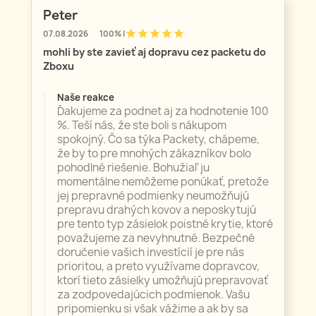
Peter
star
star
star
star
star
07.08.2026
100% |
mohli by ste zavieť aj dopravu cez packetu do
Zboxu
Naše reakce
Ďakujeme za podnet aj za hodnotenie 100
%. Teší nás, že ste boli s nákupom
spokojný. Čo sa týka Packety, chápeme,
že by to pre mnohých zákazníkov bolo
pohodlné riešenie. Bohužiaľ ju
momentálne nemôžeme ponúkať, pretože
jej prepravné podmienky neumožňujú
prepravu drahých kovov a neposkytujú
pre tento typ zásielok poistné krytie, ktoré
považujeme za nevyhnutné. Bezpečné
doručenie vašich investícií je pre nás
prioritou, a preto využívame dopravcov,
ktorí tieto zásielky umožňujú prepravovať
za zodpovedajúcich podmienok. Vašu
pripomienku si však vážime a ak by sa