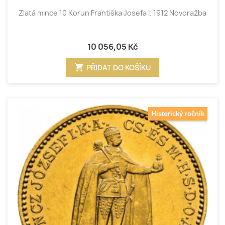
Zlatá mince 10 Korun Františka Josefa I. 1912 Novoražba
10 056,05 Kč
shopping_cart
PŘIDAT DO KOŠÍKU
Historický ročník