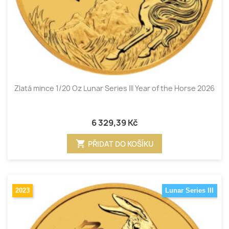
Zlatá mince 1/20 Oz Lunar Series III Year of the Horse 2026
6 329,39 Kč
shopping_cart
PŘIDAT DO KOŠÍKU
2023
Lunar Series III