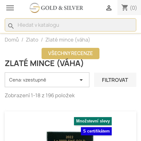

shopping_cart

(0)
search
Domů
Zlato
Zlaté mince (váha)
VŠECHNY RECENZE
ZLATÉ MINCE (VÁHA)

FILTROVAT
Cena: vzestupně
Zobrazení 1-18 z 196 položek
Množstevní slevy
S certifikátem