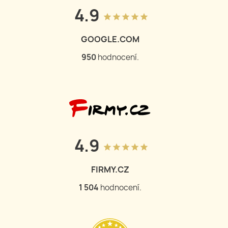
4.9
grade
grade
grade
grade
grade
GOOGLE.COM
950
hodnocení.
4.9
grade
grade
grade
grade
grade
FIRMY.CZ
1 504
hodnocení.