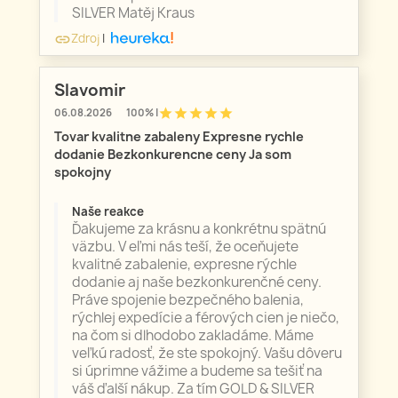
SILVER Matěj Kraus
Zdroj
|
link
Slavomir
star
star
star
star
star
06.08.2026
100% |
Tovar kvalitne zabaleny Expresne rychle
dodanie Bezkonkurencne ceny Ja som
spokojny
Naše reakce
Ďakujeme za krásnu a konkrétnu spätnú
väzbu. V eľmi nás teší, že oceňujete
kvalitné zabalenie, expresne rýchle
dodanie aj naše bezkonkurenčné ceny.
Práve spojenie bezpečného balenia,
rýchlej expedície a férových cien je niečo,
na čom si dlhodobo zakladáme. Máme
veľkú radosť, že ste spokojný. Vašu dôveru
si úprimne vážime a budeme sa tešiť na
váš ďalší nákup. Za tím GOLD & SILVER