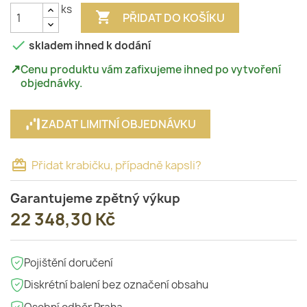
ks

PŘIDAT DO KOŠÍKU

skladem ihned k dodání
↗
Cenu produktu vám zafixujeme ihned po vytvoření
objednávky.
ZADAT LIMITNÍ OBJEDNÁVKU
card_giftcard
Přidat krabičku, případně kapsli?
Garantujeme zpětný výkup
22 348,30 Kč
Pojištění doručení
Diskrétní balení bez označení obsahu