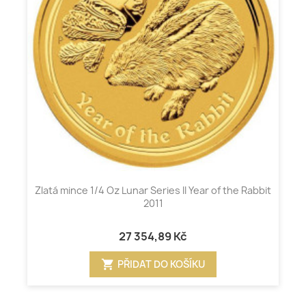
Zlatá mince 1/4 Oz Lunar Series II Year of the Rabbit
2011
27 354,89 Kč
shopping_cart
PŘIDAT DO KOŠÍKU