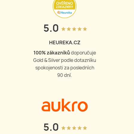
5.0
grade
grade
grade
grade
grade
HEUREKA.CZ
100
% zákazníků
doporučuje
Gold & Silver podle dotazníku
spokojenosti za posledních
90 dní.
5.0
grade
grade
grade
grade
grade