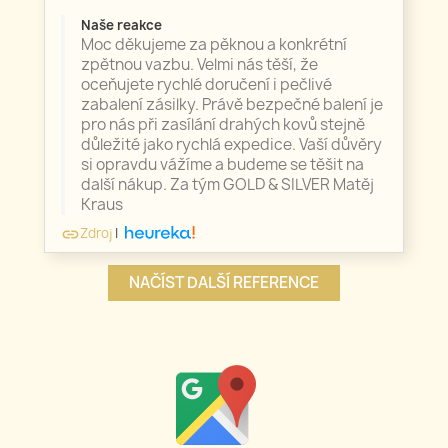
Naše reakce
Moc děkujeme za pěknou a konkrétní
zpětnou vazbu. Velmi nás těší, že
oceňujete rychlé doručení i pečlivé
zabalení zásilky. Právě bezpečné balení je
pro nás při zasílání drahých kovů stejně
důležité jako rychlá expedice. Vaší důvěry
si opravdu vážíme a budeme se těšit na
další nákup. Za tým GOLD & SILVER Matěj
Kraus
Zdroj
|
link
NAČÍST DALŠÍ REFERENCE