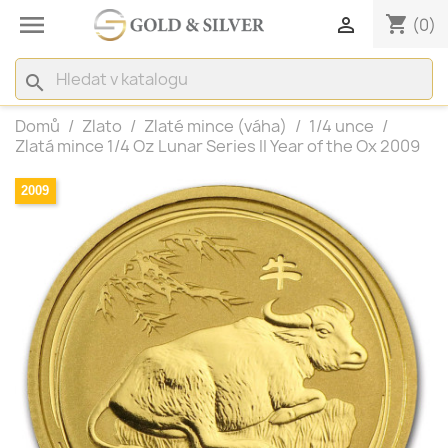

shopping_cart

(0)
search
Domů
Zlato
Zlaté mince (váha)
1/4 unce
Zlatá mince 1/4 Oz Lunar Series II Year of the Ox 2009
2009