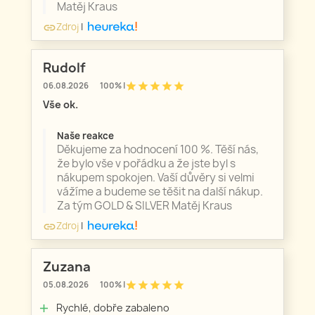
Matěj Kraus
Zdroj
|
link
Rudolf
star
star
star
star
star
06.08.2026
100% |
Vše ok.
Naše reakce
Děkujeme za hodnocení 100 %. Těší nás,
že bylo vše v pořádku a že jste byl s
nákupem spokojen. Vaší důvěry si velmi
vážíme a budeme se těšit na další nákup.
Za tým GOLD & SILVER Matěj Kraus
Zdroj
|
link
Zuzana
star
star
star
star
star
05.08.2026
100% |
Rychlé, dobře zabaleno
add