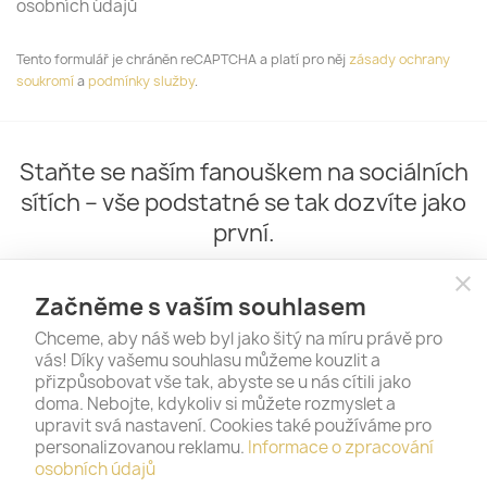
osobních údajů
Tento formulář je chráněn reCAPTCHA a platí pro něj
zásady ochrany
soukromí
a
podmínky služby
.
Staňte se naším fanouškem na sociálních
sítích – vše podstatné se tak dozvíte jako
první.
close
Začněme s vaším souhlasem
Chceme, aby náš web byl jako šitý na míru právě pro
vás! Díky vašemu souhlasu můžeme kouzlit a
přizpůsobovat vše tak, abyste se u nás cítili jako
doma. Nebojte, kdykoliv si můžete rozmyslet a
upravit svá nastavení. Cookies také používáme pro
personalizovanou reklamu.
Informace o zpracování
PRODUKTY

osobních údajů