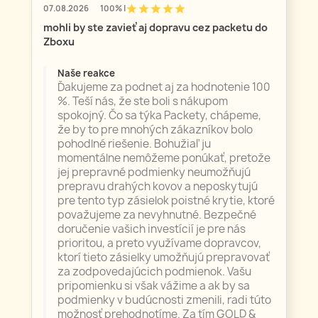
star
star
star
star
star
07.08.2026
100% |
mohli by ste zavieť aj dopravu cez packetu do
Zboxu
Naše reakce
Ďakujeme za podnet aj za hodnotenie 100
%. Teší nás, že ste boli s nákupom
spokojný. Čo sa týka Packety, chápeme,
že by to pre mnohých zákazníkov bolo
pohodlné riešenie. Bohužiaľ ju
momentálne nemôžeme ponúkať, pretože
jej prepravné podmienky neumožňujú
prepravu drahých kovov a neposkytujú
pre tento typ zásielok poistné krytie, ktoré
považujeme za nevyhnutné. Bezpečné
doručenie vašich investícií je pre nás
prioritou, a preto využívame dopravcov,
ktorí tieto zásielky umožňujú prepravovať
za zodpovedajúcich podmienok. Vašu
pripomienku si však vážime a ak by sa
podmienky v budúcnosti zmenili, radi túto
možnosť prehodnotíme. Za tím GOLD &