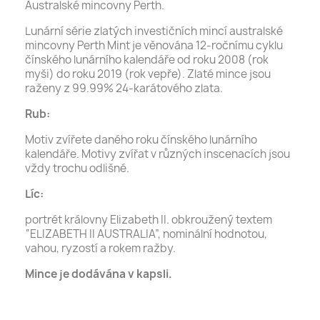
Australské mincovny Perth.
Lunární série zlatých investičních mincí australské
mincovny Perth Mint je věnována 12-ročnímu cyklu
čínského lunárního kalendáře od roku 2008 (rok
myši) do roku 2019 (rok vepře). Zlaté mince jsou
raženy z 99.99% 24-karátového zlata.
Rub:
Motiv zvířete daného roku čínského lunárního
kalendáře. Motivy zvířat v různých inscenacích jsou
vždy trochu odlišné.
Líc:
portrét královny Elizabeth II. obkroužený textem
“ELIZABETH II AUSTRALIA”, nominální hodnotou,
vahou, ryzostí a rokem ražby.
Mince je dodávána v kapsli.