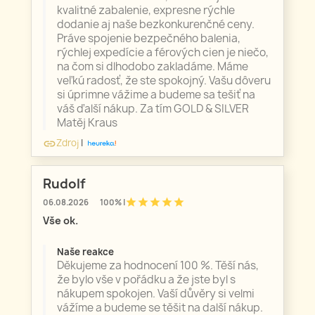
kvalitné zabalenie, expresne rýchle
dodanie aj naše bezkonkurenčné ceny.
Práve spojenie bezpečného balenia,
rýchlej expedície a férových cien je niečo,
na čom si dlhodobo zakladáme. Máme
veľkú radosť, že ste spokojný. Vašu dôveru
si úprimne vážime a budeme sa tešiť na
váš ďalší nákup. Za tím GOLD & SILVER
Matěj Kraus
Zdroj
|
link
Rudolf
star
star
star
star
star
06.08.2026
100% |
Vše ok.
Naše reakce
Děkujeme za hodnocení 100 %. Těší nás,
že bylo vše v pořádku a že jste byl s
nákupem spokojen. Vaší důvěry si velmi
vážíme a budeme se těšit na další nákup.