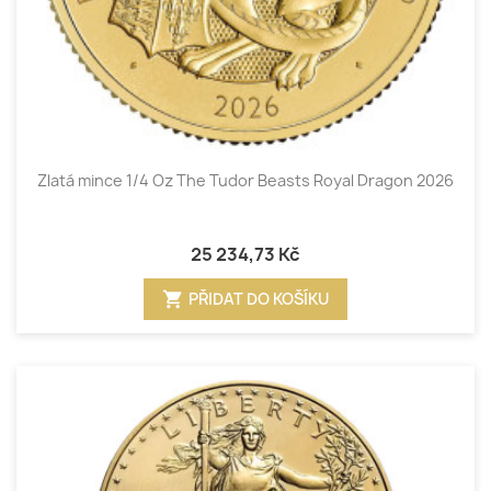
Zlatá mince 1/4 Oz The Tudor Beasts Royal Dragon 2026
25 234,73 Kč
shopping_cart
PŘIDAT DO KOŠÍKU