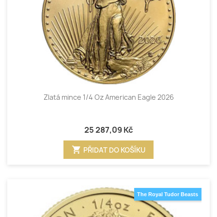
Zlatá mince 1/4 Oz American Eagle 2026
25 287,09 Kč
shopping_cart
PŘIDAT DO KOŠÍKU
The Royal Tudor Beasts