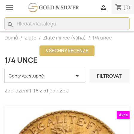

shopping_cart

(0)
search
Domů
Zlato
Zlaté mince (váha)
1/4 unce
VŠECHNY RECENZE
1/4 UNCE

FILTROVAT
Cena: vzestupně
Zobrazení 1-18 z 51 položek
Akce