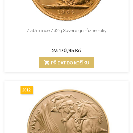
Zlatá mince 7,32 g Sovereign různé roky
23 170,95 Kč
shopping_cart
PŘIDAT DO KOŠÍKU
2012