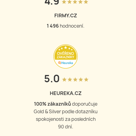
4.9
grade
grade
grade
grade
grade
FIRMY.CZ
1 504
hodnocení.
5.0
grade
grade
grade
grade
grade
HEUREKA.CZ
100
% zákazníků
doporučuje
Gold & Silver podle dotazníku
spokojenosti za posledních
90 dní.