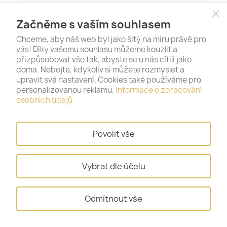
Získejte nejnovější novinky a speciální
close
Začněme s vaším souhlasem
akce
Chceme, aby náš web byl jako šitý na míru právě pro
vás! Díky vašemu souhlasu můžeme kouzlit a
přizpůsobovat vše tak, abyste se u nás cítili jako
doma. Nebojte, kdykoliv si můžete rozmyslet a
Vložením e-mailu souhlasíte s podmínkami ochrany
upravit svá nastavení. Cookies také používáme pro
osobních údajů
personalizovanou reklamu.
Informace o zpracování
osobních údajů
Tento formulář je chráněn reCAPTCHA a platí pro něj
zásady ochrany
soukromí
a
podmínky služby
.
Povolit vše
Staňte se naším fanouškem na sociálních
Vybrat dle účelu
sítích – vše podstatné se tak dozvíte jako
první.
Odmítnout vše