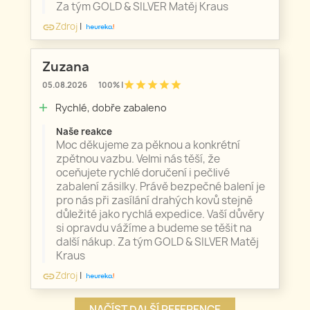
Za tým GOLD & SILVER Matěj Kraus
Zdroj
|
link
Zuzana
star
star
star
star
star
05.08.2026
100% |
Rychlé, dobře zabaleno
add
Naše reakce
Moc děkujeme za pěknou a konkrétní
zpětnou vazbu. Velmi nás těší, že
oceňujete rychlé doručení i pečlivé
zabalení zásilky. Právě bezpečné balení je
pro nás při zasílání drahých kovů stejně
důležité jako rychlá expedice. Vaší důvěry
si opravdu vážíme a budeme se těšit na
další nákup. Za tým GOLD & SILVER Matěj
Kraus
Zdroj
|
link
NAČÍST DALŠÍ REFERENCE