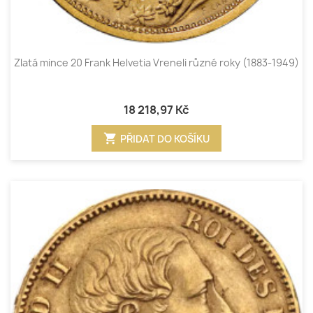
Zlatá mince 20 Frank Helvetia Vreneli různé roky (1883-1949)
18 218,97 Kč
shopping_cart
PŘIDAT DO KOŠÍKU