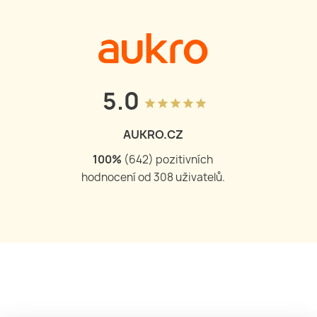
5.0
grade
grade
grade
grade
grade
AUKRO.CZ
100
%
(
644
) pozitivních
hodnocení od
309
uživatelů.