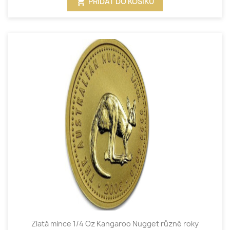
shopping_cart
PŘIDAT DO KOŠÍKU
Zlatá mince 1/4 Oz Kangaroo Nugget různé roky