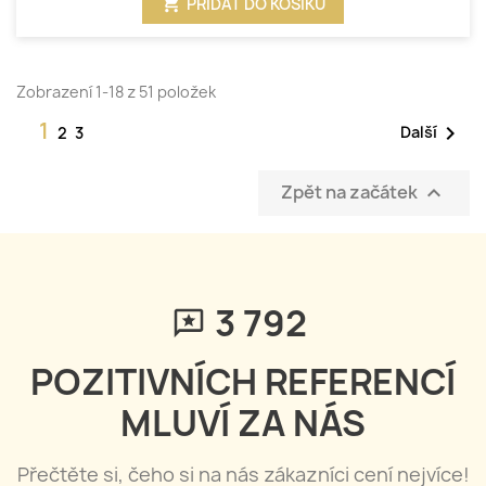
shopping_cart
PŘIDAT DO KOŠÍKU
Zobrazení 1-18 z 51 položek
1

Další
2
3
Zpět na začátek

3 797
POZITIVNÍCH REFERENCÍ
MLUVÍ ZA NÁS
Přečtěte si, čeho si na nás zákazníci cení nejvíce!