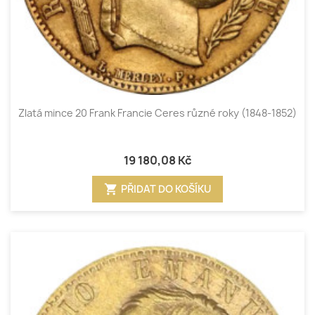
Zlatá mince 20 Frank Francie Ceres různé roky (1848-1852)
19 180,08 Kč
shopping_cart
PŘIDAT DO KOŠÍKU