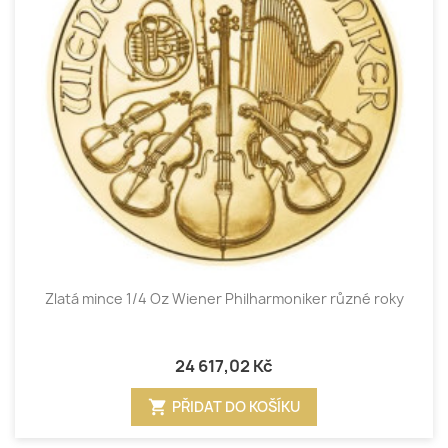
Zlatá mince 1/4 Oz Wiener Philharmoniker různé roky
24 617,02 Kč
shopping_cart
PŘIDAT DO KOŠÍKU