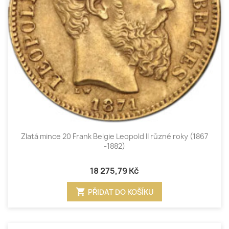
Zlatá mince 20 Frank Belgie Leopold II různé roky (1867
-1882)
18 275,79 Kč
shopping_cart
PŘIDAT DO KOŠÍKU