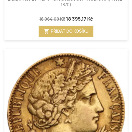
1870)
18 395,17 Kč
18 964,09 Kč
shopping_cart
PŘIDAT DO KOŠÍKU