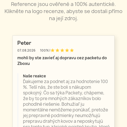
Reference jsou ověřené a 100% autentické.
Klikněte na logo recenze, abyste se dostali přímo
na její zdroj.
Peter
star
star
star
star
star
07.08.2026
100% |
mohli by ste zavieť aj dopravu cez packetu do
Zboxu
Naše reakce
Ďakujeme za podnet aj za hodnotenie 100
%. Teší nás, že ste boli s nákupom
spokojný. Čo sa týka Packety, chápeme,
že by to pre mnohých zákazníkov bolo
pohodlné riešenie. Bohužiaľ ju
momentálne nemôžeme ponúkať, pretože
jej prepravné podmienky neumožňujú
prepravu drahých kovov a neposkytujú
pre tento typ zásielok poistné krytie, ktoré