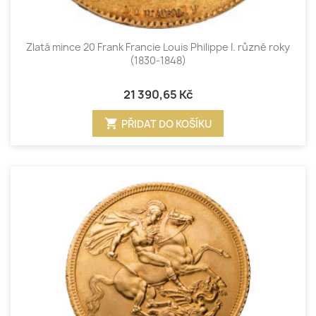
Zlatá mince 20 Frank Francie Louis Philippe I. různé roky
(1830-1848)
21 390,65 Kč
shopping_cart
PŘIDAT DO KOŠÍKU