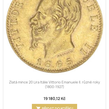
Zlatá mince 20 Lira Itálie Vittorio Emanuele II. různé roky
(1800-1927)
19 180,12 Kč
shopping_cart
PŘIDAT DO KOŠÍKU