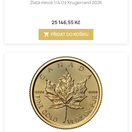
Zlatá mince 1/4 Oz Krugerrand 2026
25 146,55 Kč
shopping_cart
PŘIDAT DO KOŠÍKU