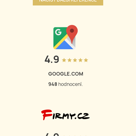
4.9
grade
grade
grade
grade
grade
GOOGLE.COM
950
hodnocení.