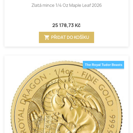
Zlatá mince 1/4 Oz Maple Leaf 2026
25 178,73 Kč
shopping_cart
PŘIDAT DO KOŠÍKU
The Royal Tudor Beasts