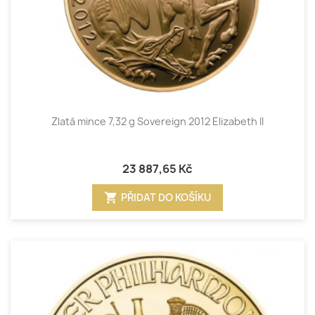
Zlatá mince 7,32 g Sovereign 2012 Elizabeth II
23 887,65 Kč
shopping_cart
PŘIDAT DO KOŠÍKU