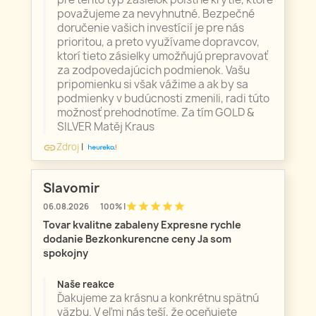
považujeme za nevyhnutné. Bezpečné
doručenie vašich investícií je pre nás
prioritou, a preto využívame dopravcov,
ktorí tieto zásielky umožňujú prepravovať
za zodpovedajúcich podmienok. Vašu
pripomienku si však vážime a ak by sa
podmienky v budúcnosti zmenili, radi túto
možnosť prehodnotíme. Za tím GOLD &
SILVER Matěj Kraus
Zdroj
|
link
Slavomir
star
star
star
star
star
06.08.2026
100% |
Tovar kvalitne zabaleny Expresne rychle
dodanie Bezkonkurencne ceny Ja som
spokojny
Naše reakce
Ďakujeme za krásnu a konkrétnu spätnú
väzbu. V eľmi nás teší, že oceňujete