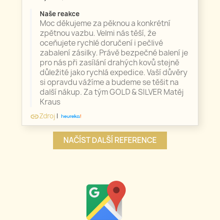
Naše reakce
Moc děkujeme za pěknou a konkrétní
zpětnou vazbu. Velmi nás těší, že
oceňujete rychlé doručení i pečlivé
zabalení zásilky. Právě bezpečné balení je
pro nás při zasílání drahých kovů stejně
důležité jako rychlá expedice. Vaší důvěry
si opravdu vážíme a budeme se těšit na
další nákup. Za tým GOLD & SILVER Matěj
Kraus
Zdroj
|
link
NAČÍST DALŠÍ REFERENCE