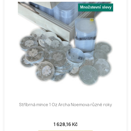
Množstevní slevy
Stříbrná mince 1 Oz Archa Noemova různé roky
1 628,16 Kč