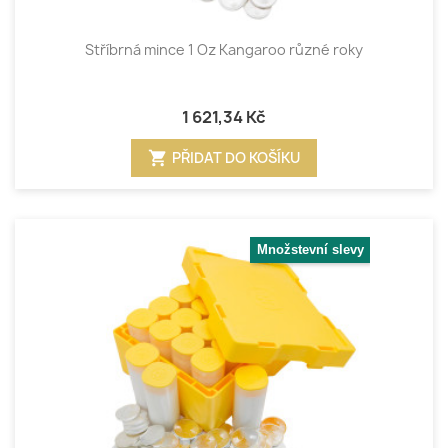
Stříbrná mince 1 Oz Kangaroo různé roky
1 621,34 Kč
shopping_cart
PŘIDAT DO KOŠÍKU
Množstevní slevy