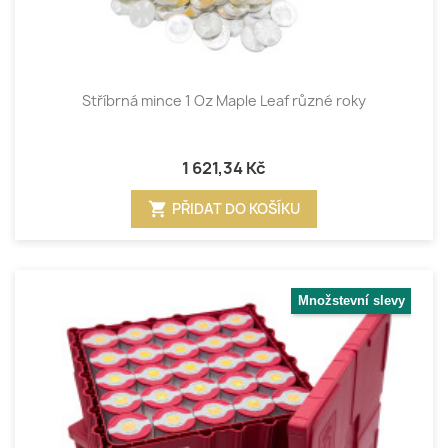
Stříbrná mince 1 Oz Maple Leaf různé roky
1 621,34 Kč
shopping_cart
PŘIDAT DO KOŠÍKU
Množstevní slevy