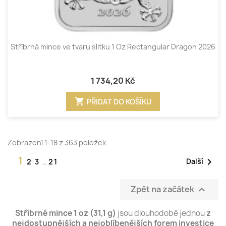
Stříbrná mince ve tvaru slitku 1 Oz Rectangular Dragon 2026
1 734,20 Kč
shopping_cart
PŘIDAT DO KOŠÍKU
Zobrazení 1-18 z 363 položek
1

Další
2
3
…
21
Zpět na začátek

Stříbrné mince 1 oz (31,1 g)
jsou dlouhodobě jednou
z
nejdostupnějších a nejoblíbenějších forem investice