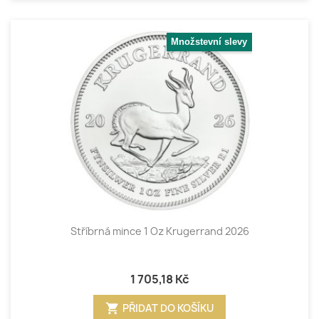
Množstevní slevy
Stříbrná mince 1 Oz Krugerrand 2026
1 705,18 Kč
shopping_cart
PŘIDAT DO KOŠÍKU