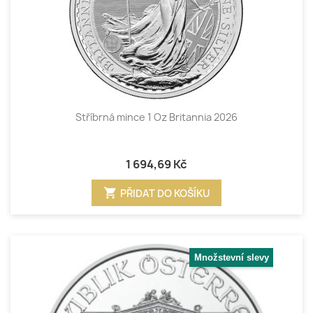
Stříbrná mince 1 Oz Britannia 2026
1 694,69 Kč
shopping_cart
PŘIDAT DO KOŠÍKU
Množstevní slevy