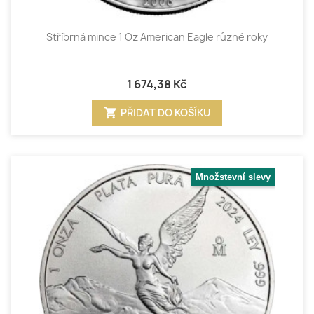
Stříbrná mince 1 Oz American Eagle různé roky
1 674,38 Kč
shopping_cart
PŘIDAT DO KOŠÍKU
Množstevní slevy