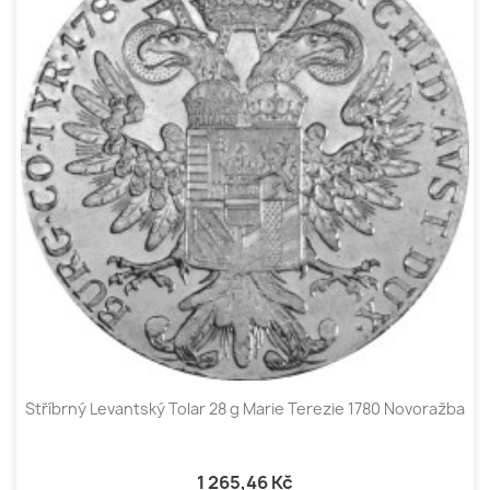
Stříbrný Levantský Tolar 28 g Marie Terezie 1780 Novoražba
1 265,46 Kč