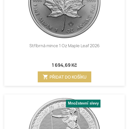
Stříbrná mince 1 Oz Maple Leaf 2026
1 694,69 Kč
shopping_cart
PŘIDAT DO KOŠÍKU
Množstevní slevy