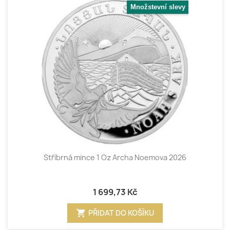
Množstevní slevy
Stříbrná mince 1 Oz Archa Noemova 2026
1 699,73 Kč
shopping_cart
PŘIDAT DO KOŠÍKU