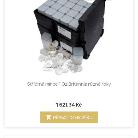
Stříbrná mince 1 Oz Britannia různé roky
1 621,34 Kč
shopping_cart
PŘIDAT DO KOŠÍKU