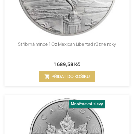
Stříbrná mince 1 Oz Mexican Libertad různé roky
1 689,58 Kč
shopping_cart
PŘIDAT DO KOŠÍKU
Množstevní slevy