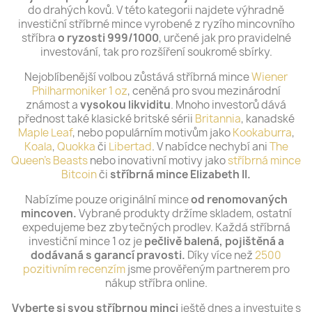
do drahých kovů. V této kategorii najdete výhradně
investiční stříbrné mince vyrobené z ryzího mincovního
stříbra
o ryzosti 999/1000
, určené jak pro pravidelné
investování, tak pro rozšíření soukromé sbírky.
Nejoblíbenější volbou zůstává stříbrná mince
Wiener
Philharmoniker 1 oz
, ceněná pro svou mezinárodní
známost a
vysokou likviditu
. Mnoho investorů dává
přednost také klasické britské sérii
Britannia
, kanadské
Maple Leaf
, nebo populárním motivům jako
Kookaburra
,
Koala
,
Quokka
či
Libertad
. V nabídce nechybí ani
The
Queen’s Beasts
nebo inovativní motivy jako
stříbrná mince
Bitcoin
či
stříbrná mince Elizabeth II.
Nabízíme pouze originální mince
od renomovaných
mincoven.
Vybrané produkty držíme skladem, ostatní
expedujeme bez zbytečných prodlev. Každá stříbrná
investiční mince 1 oz je
pečlivě balená, pojištěná a
dodávaná s garancí pravosti.
Díky více než
2500
pozitivním recenzím
jsme prověřeným partnerem pro
nákup stříbra online.
Vyberte si svou stříbrnou minci
ještě dnes a investujte s