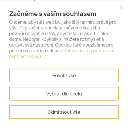
osobních údajů
close
Začněme s vaším souhlasem
Tento formulář je chráněn reCAPTCHA a platí pro něj
zásady ochrany
Chceme, aby náš web byl jako šitý na míru právě pro
soukromí
a
podmínky služby
.
vás! Díky vašemu souhlasu můžeme kouzlit a
přizpůsobovat vše tak, abyste se u nás cítili jako
doma. Nebojte, kdykoliv si můžete rozmyslet a
upravit svá nastavení. Cookies také používáme pro
Staňte se naším fanouškem na sociálních
personalizovanou reklamu.
Informace o zpracování
sítích – vše podstatné se tak dozvíte jako
osobních údajů
první.
Povolit vše
Vybrat dle účelu
Odmítnout vše
PRODUKTY
