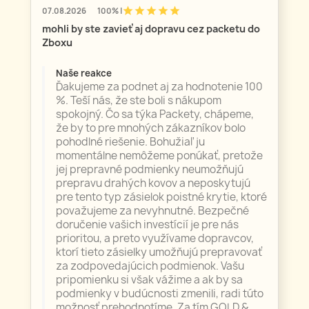
star
star
star
star
star
07.08.2026
100% |
mohli by ste zavieť aj dopravu cez packetu do
Zboxu
Naše reakce
Ďakujeme za podnet aj za hodnotenie 100
%. Teší nás, že ste boli s nákupom
spokojný. Čo sa týka Packety, chápeme,
že by to pre mnohých zákazníkov bolo
pohodlné riešenie. Bohužiaľ ju
momentálne nemôžeme ponúkať, pretože
jej prepravné podmienky neumožňujú
prepravu drahých kovov a neposkytujú
pre tento typ zásielok poistné krytie, ktoré
považujeme za nevyhnutné. Bezpečné
doručenie vašich investícií je pre nás
prioritou, a preto využívame dopravcov,
ktorí tieto zásielky umožňujú prepravovať
za zodpovedajúcich podmienok. Vašu
pripomienku si však vážime a ak by sa
podmienky v budúcnosti zmenili, radi túto
možnosť prehodnotíme. Za tím GOLD &