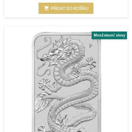
shopping_cart
PŘIDAT DO KOŠÍKU
Množstevní slevy