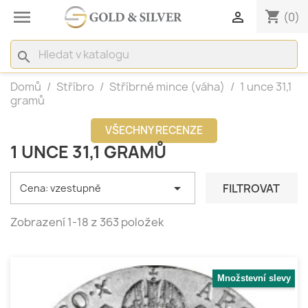

shopping_cart

(0)
search
Domů
Stříbro
Stříbrné mince (váha)
1 unce 31,1
gramů
VŠECHNY RECENZE
1 UNCE 31,1 GRAMŮ

FILTROVAT
Cena: vzestupně
Zobrazení 1-18 z 363 položek
Množstevní slevy