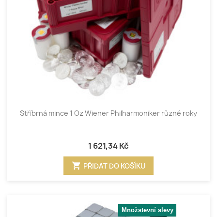
Stříbrná mince 1 Oz Wiener Philharmoniker různé roky
1 621,34 Kč
shopping_cart
PŘIDAT DO KOŠÍKU
Množstevní slevy