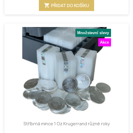
shopping_cart
PŘIDAT DO KOŠÍKU
Množstevní slevy
Akce
Stříbrná mince 1 Oz Krugerrand různé roky