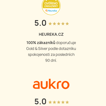
5.0
grade
grade
grade
grade
grade
HEUREKA.CZ
100
% zákazníků
doporučuje
Gold & Silver podle dotazníku
spokojenosti za posledních
90 dní.
5.0
grade
grade
grade
grade
grade