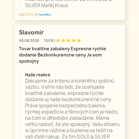
SILVER Matěj Kraus
Zdroj
|
link
Slavomir
star
star
star
star
star
06.08.2026
100% |
Tovar kvalitne zabaleny Expresne rychle
dodanie Bezkonkurencne ceny Ja som
spokojny
Naše reakce
Ďakujeme za krásnu a konkrétnu spätnú
väzbu. V eľmi nás teší, že oceňujete
kvalitné zabalenie, expresne rýchle
dodanie aj naše bezkonkurenčné ceny.
Práve spojenie bezpečného balenia,
rýchlej expedície a férových cien je niečo,
na čom si dlhodobo zakladáme. Máme
veľkú radosť, že ste spokojný. Vašu dôveru
si úprimne vážime a budeme sa tešiť na
váš ďalší nákup. Za tím GOLD & SILVER