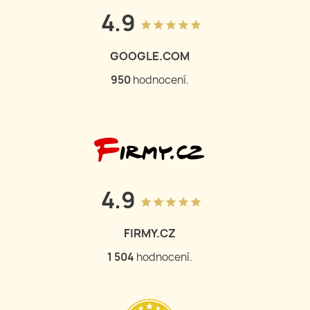
4.9
grade
grade
grade
grade
grade
GOOGLE.COM
950
hodnocení.
4.9
grade
grade
grade
grade
grade
FIRMY.CZ
1 504
hodnocení.