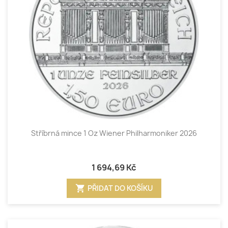
Stříbrná mince 1 Oz Wiener Philharmoniker 2026
1 694,69 Kč
shopping_cart
PŘIDAT DO KOŠÍKU