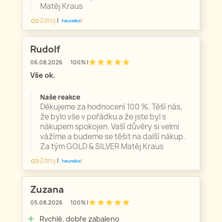
Matěj Kraus
Zdroj
|
link
Rudolf
star
star
star
star
star
06.08.2026
100% |
Vše ok.
Naše reakce
Děkujeme za hodnocení 100 %. Těší nás,
že bylo vše v pořádku a že jste byl s
nákupem spokojen. Vaší důvěry si velmi
vážíme a budeme se těšit na další nákup.
Za tým GOLD & SILVER Matěj Kraus
Zdroj
|
link
Zuzana
star
star
star
star
star
05.08.2026
100% |
Rychlé, dobře zabaleno
add