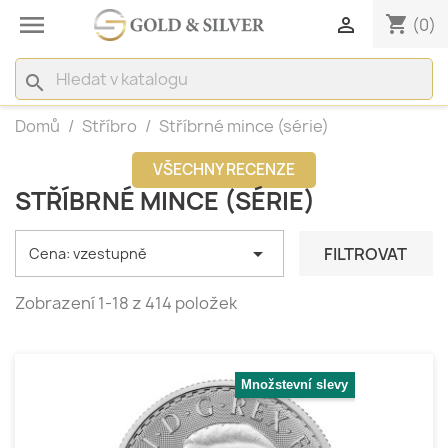

shopping_cart

(0)
search
Domů
Stříbro
Stříbrné mince (série)
VŠECHNY RECENZE
STŘÍBRNÉ MINCE (SÉRIE)

FILTROVAT
Cena: vzestupně
Zobrazení 1-18 z 414 položek
Množstevní slevy