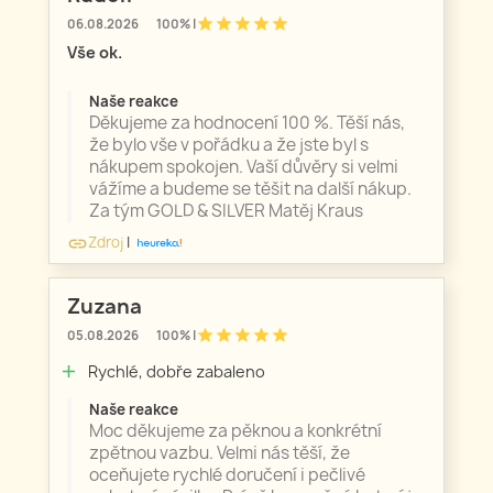
star
star
star
star
star
06.08.2026
100% |
Vše ok.
Naše reakce
Děkujeme za hodnocení 100 %. Těší nás,
že bylo vše v pořádku a že jste byl s
nákupem spokojen. Vaší důvěry si velmi
vážíme a budeme se těšit na další nákup.
Za tým GOLD & SILVER Matěj Kraus
Zdroj
|
link
Zuzana
star
star
star
star
star
05.08.2026
100% |
Rychlé, dobře zabaleno
add
Naše reakce
Moc děkujeme za pěknou a konkrétní
zpětnou vazbu. Velmi nás těší, že
oceňujete rychlé doručení i pečlivé