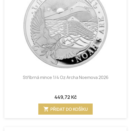
Stříbrná mince 1/4 Oz Archa Noemova 2026
449,72 Kč
shopping_cart
PŘIDAT DO KOŠÍKU