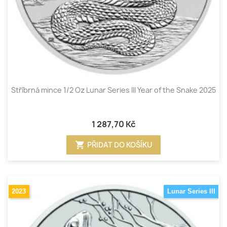
Stříbrná mince 1/2 Oz Lunar Series III Year of the Snake 2025
1 287,70 Kč
shopping_cart
PŘIDAT DO KOŠÍKU
2023
Lunar Series III