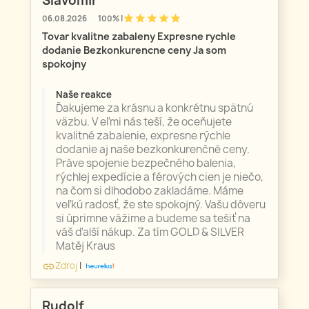
Slavomir
star
star
star
star
star
06.08.2026
100% |
Tovar kvalitne zabaleny Expresne rychle
dodanie Bezkonkurencne ceny Ja som
spokojny
Naše reakce
Ďakujeme za krásnu a konkrétnu spätnú
väzbu. V eľmi nás teší, že oceňujete
kvalitné zabalenie, expresne rýchle
dodanie aj naše bezkonkurenčné ceny.
Práve spojenie bezpečného balenia,
rýchlej expedície a férových cien je niečo,
na čom si dlhodobo zakladáme. Máme
veľkú radosť, že ste spokojný. Vašu dôveru
si úprimne vážime a budeme sa tešiť na
váš ďalší nákup. Za tím GOLD & SILVER
Matěj Kraus
Zdroj
|
link
Rudolf