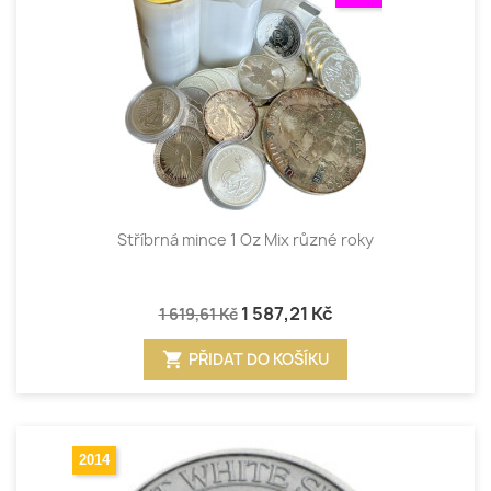
Stříbrná mince 1 Oz Mix různé roky
1 587,21 Kč
1 619,61 Kč
shopping_cart
PŘIDAT DO KOŠÍKU
2014