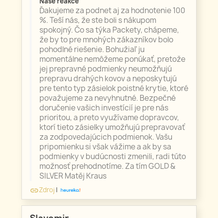
Naše reakce
Ďakujeme za podnet aj za hodnotenie 100
%. Teší nás, že ste boli s nákupom
spokojný. Čo sa týka Packety, chápeme,
že by to pre mnohých zákazníkov bolo
pohodlné riešenie. Bohužiaľ ju
momentálne nemôžeme ponúkať, pretože
jej prepravné podmienky neumožňujú
prepravu drahých kovov a neposkytujú
pre tento typ zásielok poistné krytie, ktoré
považujeme za nevyhnutné. Bezpečné
doručenie vašich investícií je pre nás
prioritou, a preto využívame dopravcov,
ktorí tieto zásielky umožňujú prepravovať
za zodpovedajúcich podmienok. Vašu
pripomienku si však vážime a ak by sa
podmienky v budúcnosti zmenili, radi túto
možnosť prehodnotíme. Za tím GOLD &
SILVER Matěj Kraus
Zdroj
|
link