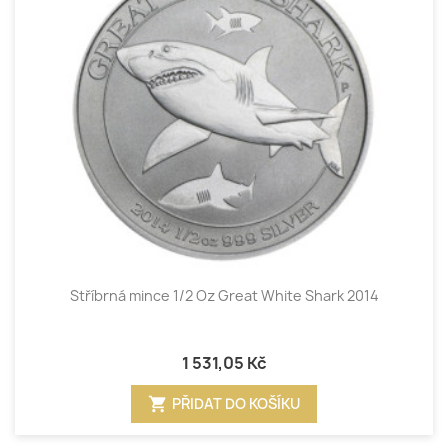
Stříbrná mince 1/2 Oz Great White Shark 2014
1 531,05 Kč
shopping_cart
PŘIDAT DO KOŠÍKU