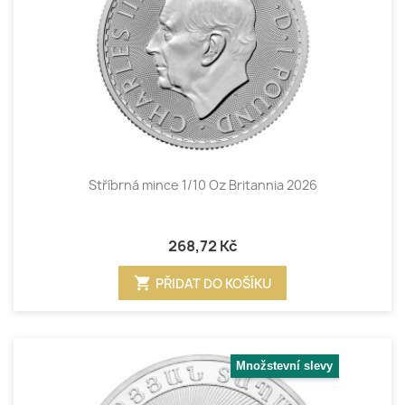
Stříbrná mince 1/10 Oz Britannia 2026
268,72 Kč
shopping_cart
PŘIDAT DO KOŠÍKU
Množstevní slevy