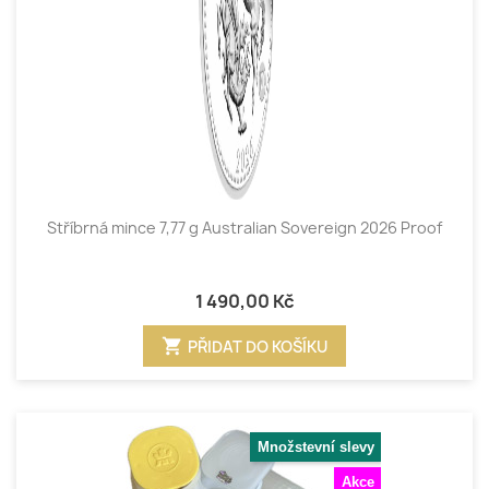
Stříbrná mince 7,77 g Australian Sovereign 2026 Proof
1 490,00 Kč
shopping_cart
PŘIDAT DO KOŠÍKU
Množstevní slevy
Akce