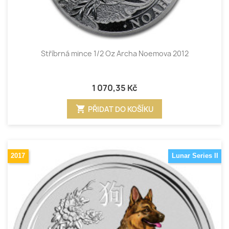
Stříbrná mince 1/2 Oz Archa Noemova 2012
1 070,35 Kč
shopping_cart
PŘIDAT DO KOŠÍKU
2017
Lunar Series II