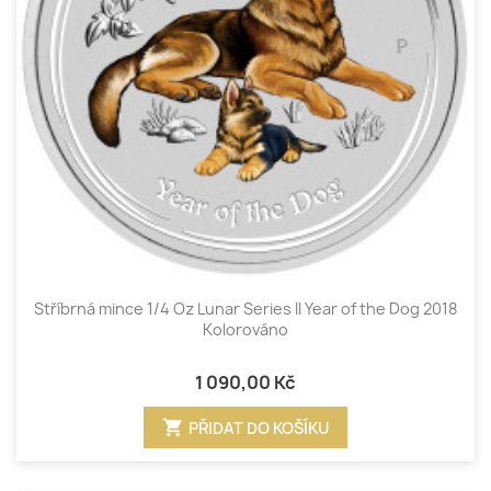
Stříbrná mince 1/4 Oz Lunar Series II Year of the Dog 2018
Kolorováno
1 090,00 Kč
shopping_cart
PŘIDAT DO KOŠÍKU