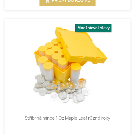
shopping_cart
PŘIDAT DO KOŠÍKU
Množstevní slevy
Stříbrná mince 1 Oz Maple Leaf různé roky