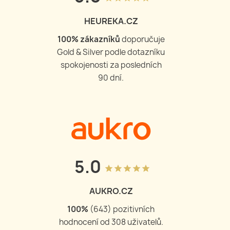
HEUREKA.CZ
100
% zákazníků
doporučuje
Gold & Silver podle dotazníku
spokojenosti za posledních
90 dní.
5.0
grade
grade
grade
grade
grade
AUKRO.CZ
100
%
(
644
) pozitivních
hodnocení od
309
uživatelů.