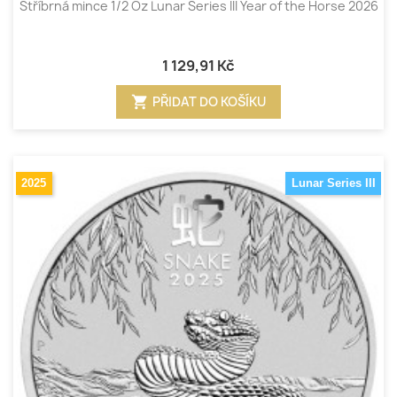
Stříbrná mince 1/2 Oz Lunar Series III Year of the Horse 2026
1 129,91 Kč
shopping_cart
PŘIDAT DO KOŠÍKU
2025
Lunar Series III