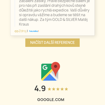
zabalení zásilky. Právě bezpečné balení je
pro nás při zasílání drahých kovů stejně
důležité jako rychlá expedice. Vaší důvěry
si opravdu vážíme a budeme se těšit na
další nákup. Za tým GOLD & SILVER Matěj
Kraus
Zdroj
|
link
NAČÍST DALŠÍ REFERENCE
4.9
grade
grade
grade
grade
grade
GOOGLE.COM