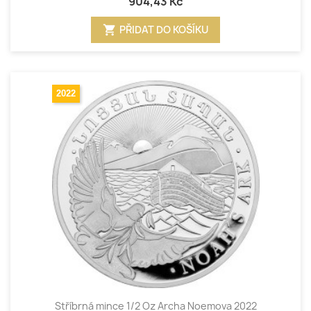
904,43 Kč
shopping_cart
PŘIDAT DO KOŠÍKU
2022
Stříbrná mince 1/2 Oz Archa Noemova 2022