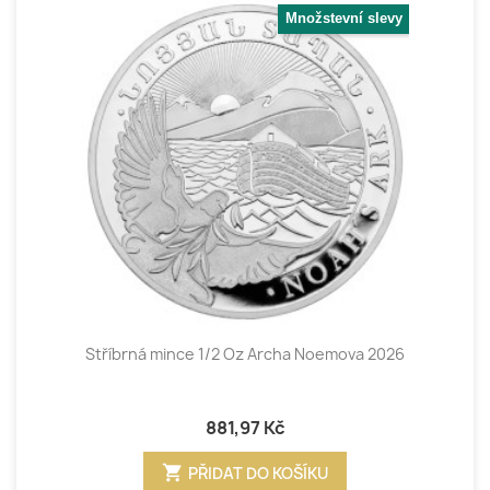
Množstevní slevy
Stříbrná mince 1/2 Oz Archa Noemova 2026
881,97 Kč
shopping_cart
PŘIDAT DO KOŠÍKU