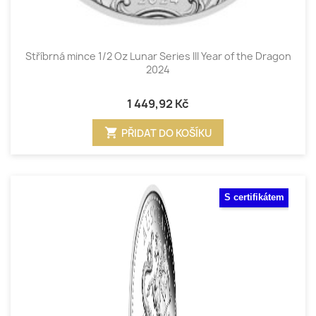
Stříbrná mince 1/2 Oz Lunar Series III Year of the Dragon
2024
1 449,92 Kč
shopping_cart
PŘIDAT DO KOŠÍKU
S certifikátem