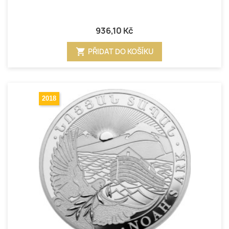
936,10 Kč
shopping_cart
PŘIDAT DO KOŠÍKU
2018