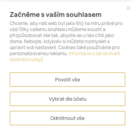
close
Začněme s vaším souhlasem
Staňte se naším fanouškem na sociálních
Chceme, aby náš web byl jako šitý na míru právě pro
sítích – vše podstatné se tak dozvíte jako
vás! Díky vašemu souhlasu můžeme kouzlit a
první.
přizpůsobovat vše tak, abyste se u nás cítili jako
doma. Nebojte, kdykoliv si můžete rozmyslet a
upravit svá nastavení. Cookies také používáme pro
personalizovanou reklamu.
Informace o zpracování
osobních údajů
Povolit vše
Vybrat dle účelu
PRODUKTY

NAŠE SPOLEČNOST

Odmítnout vše
VÁŠ ÚČET
