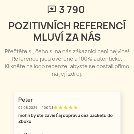
3 796
POZITIVNÍCH REFERENCÍ
MLUVÍ ZA NÁS
Přečtěte si, čeho si na nás zákazníci cení nejvíce!
Reference jsou ověřené a 100% autentické.
Klikněte na logo recenze, abyste se dostali přímo
na její zdroj.
Peter
star
star
star
star
star
07.08.2026
100% |
mohli by ste zavieť aj dopravu cez packetu do
Zboxu