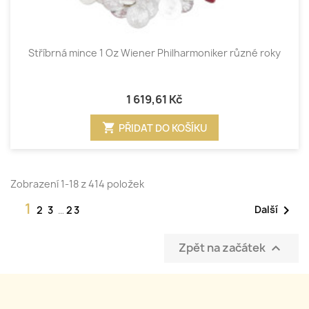
Stříbrná mince 1 Oz Wiener Philharmoniker různé roky
1 619,61 Kč
shopping_cart
PŘIDAT DO KOŠÍKU
Zobrazení 1-18 z 414 položek
1

Další
2
3
…
23
Zpět na začátek
