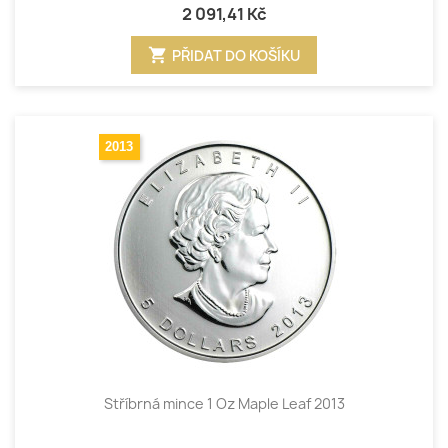
2 091,41 Kč
shopping_cart
PŘIDAT DO KOŠÍKU
2013
Stříbrná mince 1 Oz Maple Leaf 2013