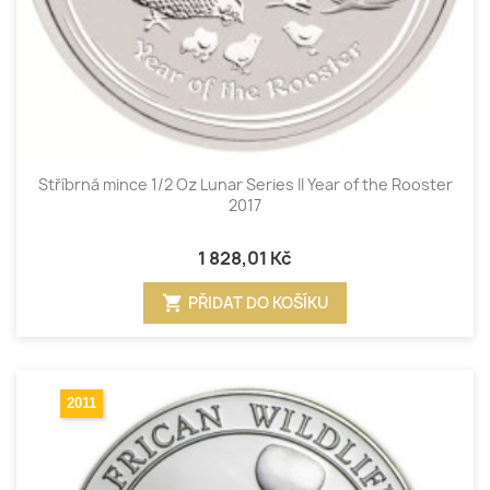
Stříbrná mince 1/2 Oz Lunar Series II Year of the Rooster
2017
1 828,01 Kč
shopping_cart
PŘIDAT DO KOŠÍKU
2011