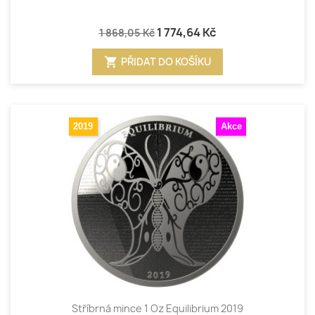
1 774,64 Kč
1 868,05 Kč
shopping_cart
PŘIDAT DO KOŠÍKU
2019
Akce
Stříbrná mince 1 Oz Equilibrium 2019