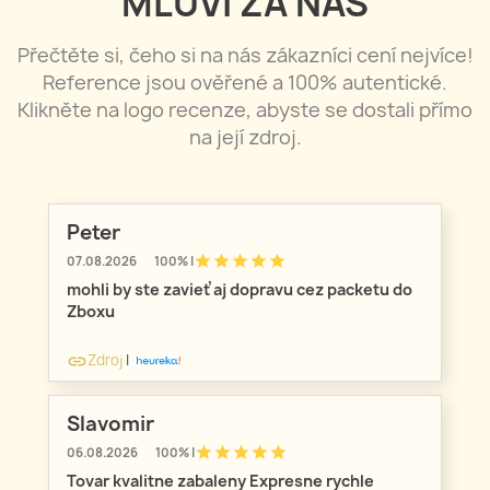
MLUVÍ ZA NÁS
Přečtěte si, čeho si na nás zákazníci cení nejvíce!
Reference jsou ověřené a 100% autentické.
Klikněte na logo recenze, abyste se dostali přímo
na její zdroj.
Peter
star
star
star
star
star
07.08.2026
100% |
mohli by ste zavieť aj dopravu cez packetu do
Zboxu
Zdroj
|
link
Slavomir
star
star
star
star
star
06.08.2026
100% |
Tovar kvalitne zabaleny Expresne rychle