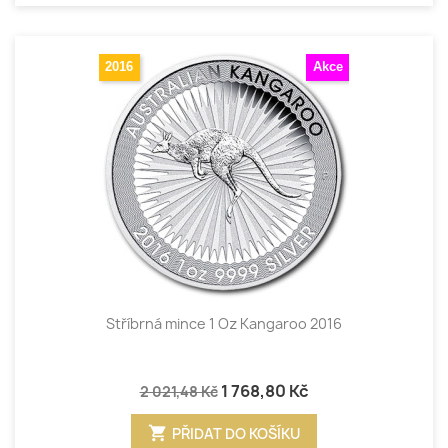
2016
Akce
Stříbrná mince 1 Oz Kangaroo 2016
1 768,80 Kč
2 021,48 Kč
shopping_cart
PŘIDAT DO KOŠÍKU