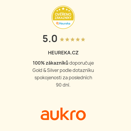
5.0
grade
grade
grade
grade
grade
HEUREKA.CZ
100
% zákazníků
doporučuje
Gold & Silver podle dotazníku
spokojenosti za posledních
90 dní.