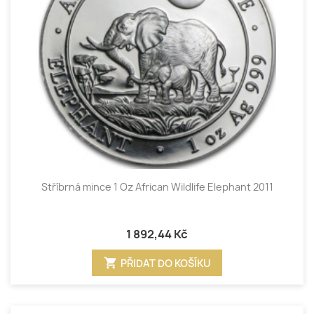
Stříbrná mince 1 Oz African Wildlife Elephant 2011
1 892,44 Kč
shopping_cart
PŘIDAT DO KOŠÍKU