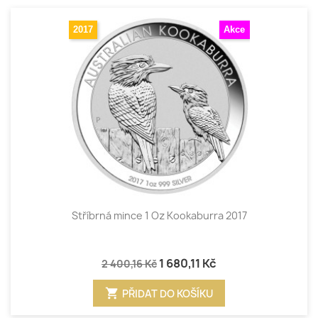
2017
Akce
Stříbrná mince 1 Oz Kookaburra 2017
1 680,11 Kč
2 400,16 Kč
shopping_cart
PŘIDAT DO KOŠÍKU