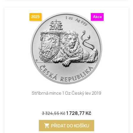
2025
Akce
Stříbrná mince 1 Oz Český lev 2019
1 728,77 Kč
3 324,55 Kč
shopping_cart
PŘIDAT DO KOŠÍKU