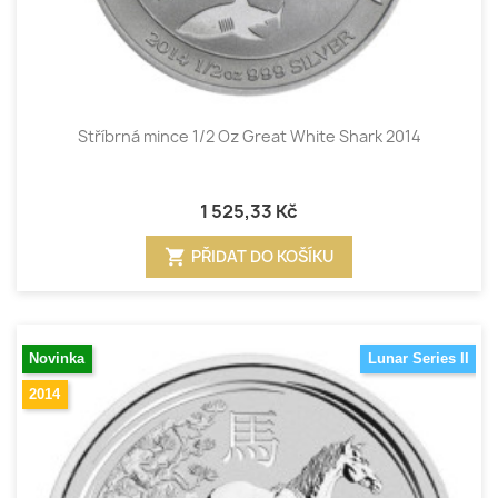
Stříbrná mince 1/2 Oz Great White Shark 2014
1 525,33 Kč
shopping_cart
PŘIDAT DO KOŠÍKU
Novinka
Lunar Series II
2014