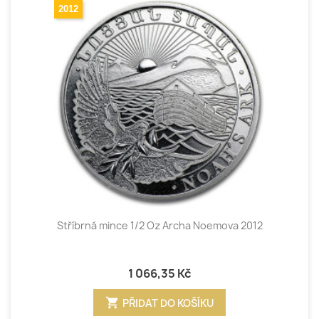
2012
Stříbrná mince 1/2 Oz Archa Noemova 2012
1 066,35 Kč
shopping_cart
PŘIDAT DO KOŠÍKU