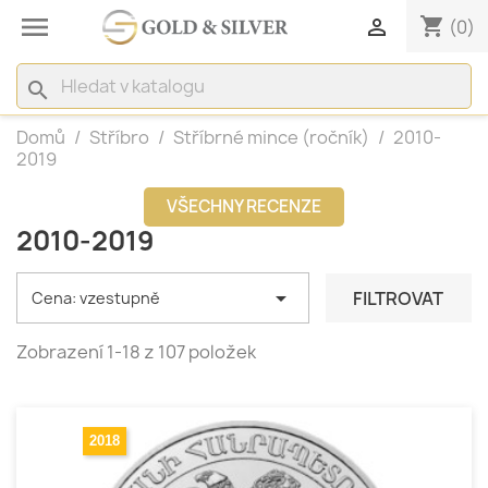

shopping_cart

(0)
search
Domů
Stříbro
Stříbrné mince (ročník)
2010-
2019
VŠECHNY RECENZE
2010-2019

FILTROVAT
Cena: vzestupně
Zobrazení 1-18 z 107 položek
2018