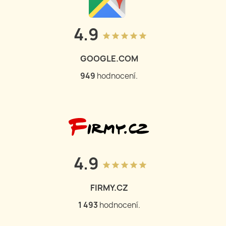
4.9
grade
grade
grade
grade
grade
GOOGLE.COM
950
hodnocení.
4.9
grade
grade
grade
grade
grade
FIRMY.CZ
1 502
hodnocení.