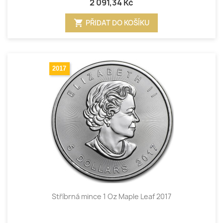
2 091,34 Kč
shopping_cart
PŘIDAT DO KOŠÍKU
2017
Stříbrná mince 1 Oz Maple Leaf 2017