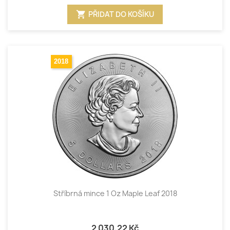
shopping_cart
PŘIDAT DO KOŠÍKU
2018
Stříbrná mince 1 Oz Maple Leaf 2018
2 030,22 Kč