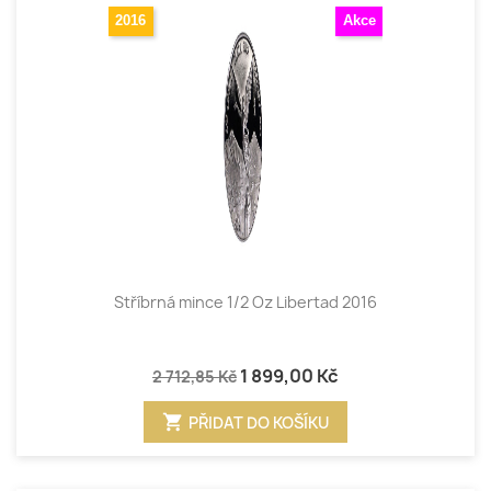
2016
Akce
Stříbrná mince 1/2 Oz Libertad 2016
1 899,00 Kč
2 712,85 Kč
shopping_cart
PŘIDAT DO KOŠÍKU