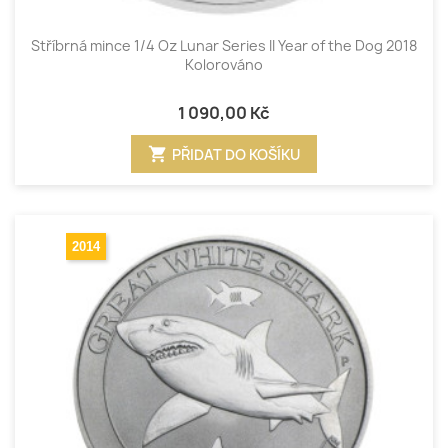
Stříbrná mince 1/4 Oz Lunar Series II Year of the Dog 2018
Kolorováno
1 090,00 Kč
shopping_cart
PŘIDAT DO KOŠÍKU
2014