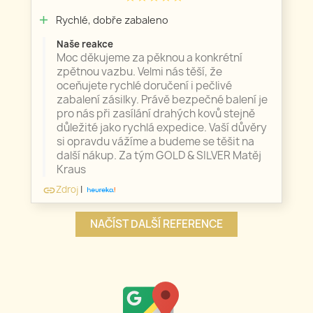
Rychlé, dobře zabaleno
add
Naše reakce
Moc děkujeme za pěknou a konkrétní
zpětnou vazbu. Velmi nás těší, že
oceňujete rychlé doručení i pečlivé
zabalení zásilky. Právě bezpečné balení je
pro nás při zasílání drahých kovů stejně
důležité jako rychlá expedice. Vaší důvěry
si opravdu vážíme a budeme se těšit na
další nákup. Za tým GOLD & SILVER Matěj
Kraus
Zdroj
|
link
NAČÍST DALŠÍ REFERENCE