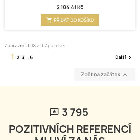
2 104,41 Kč
shopping_cart
PŘIDAT DO KOŠÍKU
Zobrazení 1-18 z 107 položek
1

Další
2
3
…
6
Zpět na začátek

3 795
POZITIVNÍCH REFERENCÍ