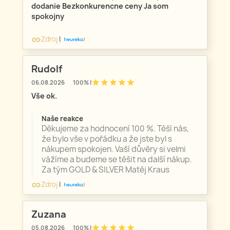
dodanie Bezkonkurencne ceny Ja som
spokojny
Zdroj
|
link
Rudolf
star
star
star
star
star
06.08.2026
100% |
Vše ok.
Naše reakce
Děkujeme za hodnocení 100 %. Těší nás,
že bylo vše v pořádku a že jste byl s
nákupem spokojen. Vaší důvěry si velmi
vážíme a budeme se těšit na další nákup.
Za tým GOLD & SILVER Matěj Kraus
Zdroj
|
link
Zuzana
star
star
star
star
star
05.08.2026
100% |