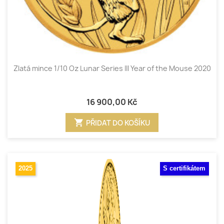
Zlatá mince 1/10 Oz Lunar Series III Year of the Mouse 2020
16 900,00 Kč
shopping_cart
PŘIDAT DO KOŠÍKU
2025
S certifikátem