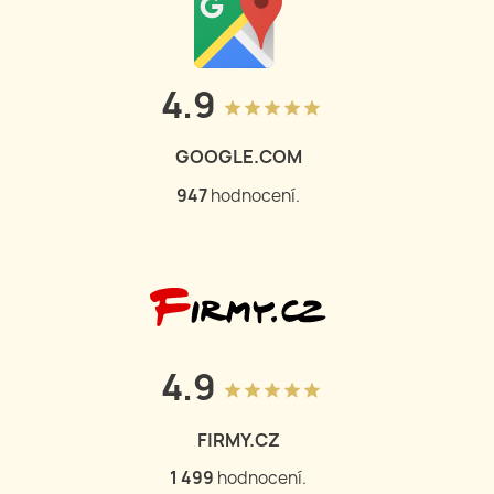
4.9
grade
grade
grade
grade
grade
GOOGLE.COM
948
hodnocení.
4.9
grade
grade
grade
grade
grade
FIRMY.CZ
1 502
hodnocení.