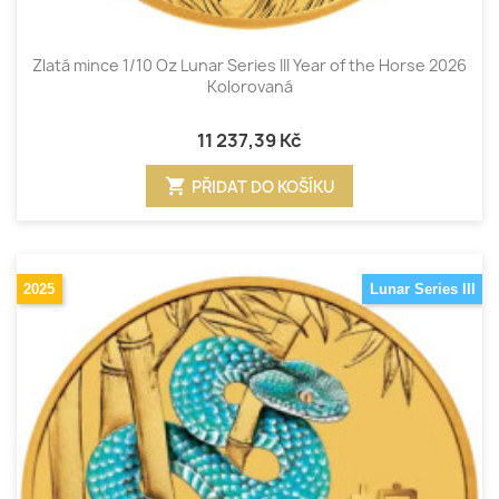
Zlatá mince 1/10 Oz Lunar Series III Year of the Horse 2026
Kolorovaná
11 237,39 Kč
shopping_cart
PŘIDAT DO KOŠÍKU
2025
Lunar Series III