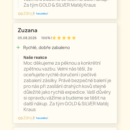
Za tým GOLD & SILVER Matěj Kraus
Zdroj
|
link
Zuzana
star
star
star
star
star
05.08.2026
100% |
Rychlé, dobře zabaleno
add
Naše reakce
Moc děkujeme za pěknou a konkrétní
zpětnou vazbu. Velmi nás těší, že
oceňujete rychlé doručení i pečlivé
zabalení zásilky. Právě bezpečné balení je
pro nás při zasílání drahých kovů stejně
důležité jako rychlá expedice. Vaší důvěry
si opravdu vážíme a budeme se těšit na
další nákup. Za tým GOLD & SILVER Matěj
Kraus
Zdroj
|
link