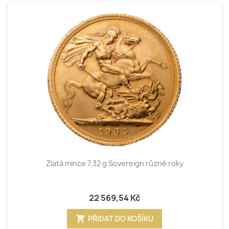
Zlatá mince 7,32 g Sovereign různé roky
22 569,54 Kč
shopping_cart
PŘIDAT DO KOŠÍKU