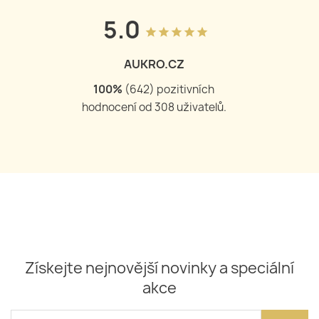
5.0
grade
grade
grade
grade
grade
AUKRO.CZ
100
%
(
644
) pozitivních
hodnocení od
309
uživatelů.
Získejte nejnovější novinky a speciální
akce