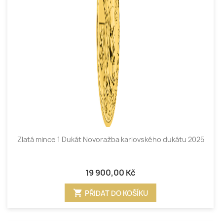
Zlatá mince 1 Dukát Novoražba karlovského dukátu 2025
19 900,00 Kč
shopping_cart
PŘIDAT DO KOŠÍKU