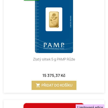
Zlatý slitek 5 g PAMP Růže
15 375,37 Kč
shopping_cart
PŘIDAT DO KOŠÍKU
Limitovaná edice