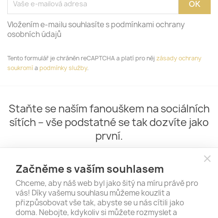
Vložením e-mailu souhlasíte s podmínkami ochrany
osobních údajů
Tento formulář je chráněn reCAPTCHA a platí pro něj
zásady ochrany
soukromí
a
podmínky služby
.
Staňte se naším fanouškem na sociálních
sítích – vše podstatné se tak dozvíte jako
první.
close
Začněme s vaším souhlasem
Chceme, aby náš web byl jako šitý na míru právě pro
vás! Díky vašemu souhlasu můžeme kouzlit a
přizpůsobovat vše tak, abyste se u nás cítili jako
doma. Nebojte, kdykoliv si můžete rozmyslet a