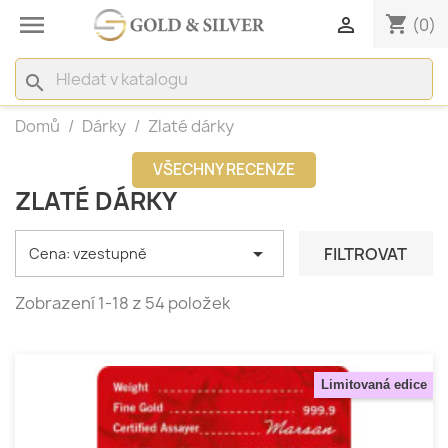

shopping_cart

(0)
search
Domů
Dárky
Zlaté dárky
VŠECHNY RECENZE
ZLATÉ DÁRKY

FILTROVAT
Cena: vzestupně
Zobrazení 1-18 z 54 položek
Limitovaná edice