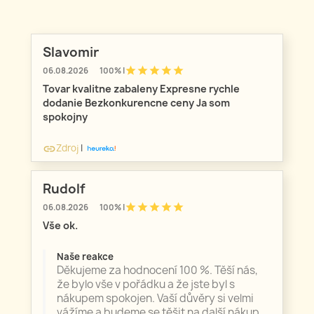
Slavomir
star
star
star
star
star
06.08.2026
100% |
Tovar kvalitne zabaleny Expresne rychle
dodanie Bezkonkurencne ceny Ja som
spokojny
Zdroj
|
link
Rudolf
star
star
star
star
star
06.08.2026
100% |
Vše ok.
Naše reakce
Děkujeme za hodnocení 100 %. Těší nás,
že bylo vše v pořádku a že jste byl s
nákupem spokojen. Vaší důvěry si velmi
vážíme a budeme se těšit na další nákup.