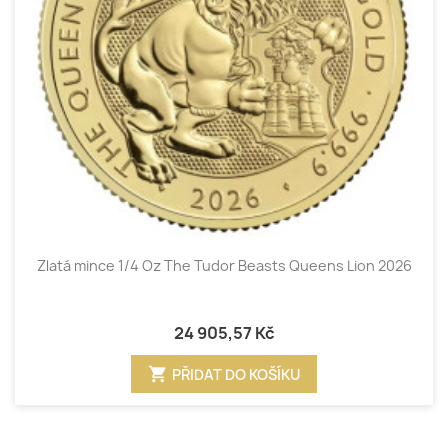
Zlatá mince 1/4 Oz The Tudor Beasts Queens Lion 2026
24 905,57 Kč
shopping_cart
PŘIDAT DO KOŠÍKU