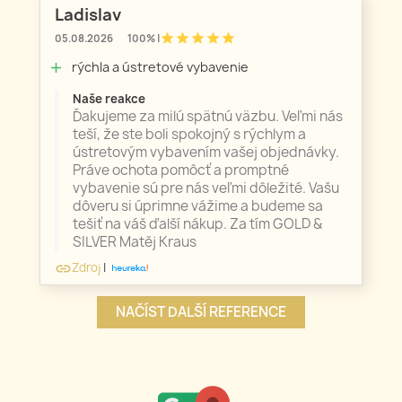
Ladislav
star
star
star
star
star
05.08.2026
100% |
rýchla a ústretové vybavenie
add
Naše reakce
Ďakujeme za milú spätnú väzbu. Veľmi nás
teší, že ste boli spokojný s rýchlym a
ústretovým vybavením vašej objednávky.
Práve ochota pomôcť a promptné
vybavenie sú pre nás veľmi dôležité. Vašu
dôveru si úprimne vážime a budeme sa
tešiť na váš ďalší nákup. Za tím GOLD &
SILVER Matěj Kraus
Zdroj
|
link
NAČÍST DALŠÍ REFERENCE