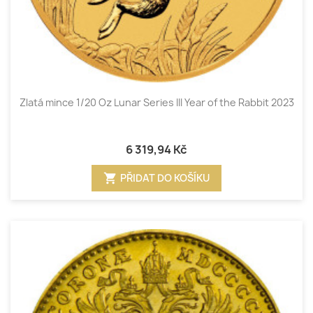
Zlatá mince 1/20 Oz Lunar Series III Year of the Rabbit 2023
6 319,94 Kč
shopping_cart
PŘIDAT DO KOŠÍKU