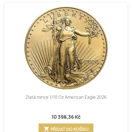
Zlatá mince 1/10 Oz American Eagle 2026
10 398,36 Kč
shopping_cart
PŘIDAT DO KOŠÍKU