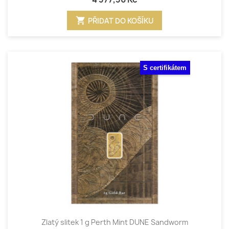
shopping_cart
PŘIDAT DO KOŠÍKU
S certifikátem
Zlatý slitek 1 g Perth Mint DUNE Sandworm