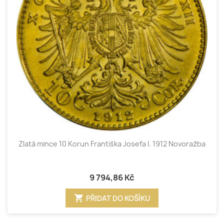
Zlatá mince 10 Korun Františka Josefa I. 1912 Novoražba
9 794,86 Kč
shopping_cart
PŘIDAT DO KOŠÍKU