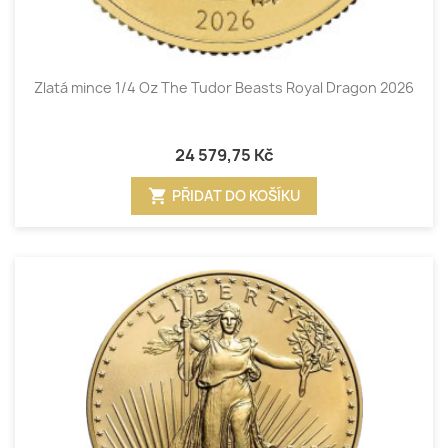
Zlatá mince 1/4 Oz The Tudor Beasts Royal Dragon 2026
24 579,75 Kč
shopping_cart
PŘIDAT DO KOŠÍKU