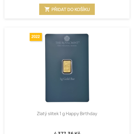
shopping_cart
PŘIDAT DO KOŠÍKU
2022
Zlatý slitek 1 g Happy Birthday
4 377,36 Kč