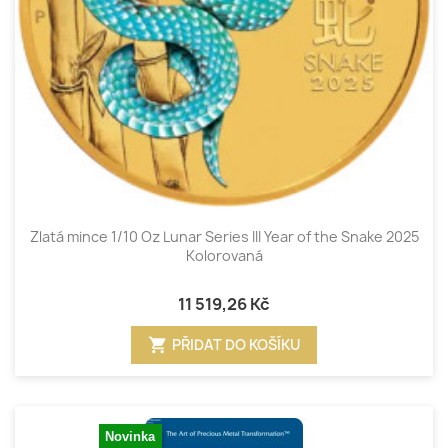
Zlatá mince 1/10 Oz Lunar Series III Year of the Snake 2025
Kolorovaná
11 519,26 Kč
shopping_cart
PŘIDAT DO KOŠÍKU
Novinka