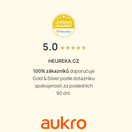
5.0
grade
grade
grade
grade
grade
HEUREKA.CZ
100
% zákazníků
doporučuje
Gold & Silver podle dotazníku
spokojenosti za posledních
90 dní.