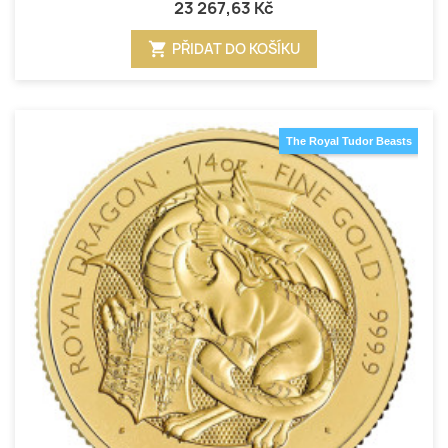
23 267,63 Kč
shopping_cart
PŘIDAT DO KOŠÍKU
The Royal Tudor Beasts