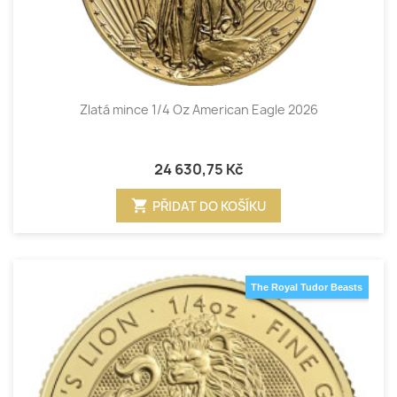
Zlatá mince 1/4 Oz American Eagle 2026
24 630,75 Kč
shopping_cart
PŘIDAT DO KOŠÍKU
The Royal Tudor Beasts