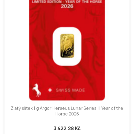
Zlatý slitek 1 g Argor Heraeus Lunar Series III Year of the
Horse 2026
3 422,28 Kč