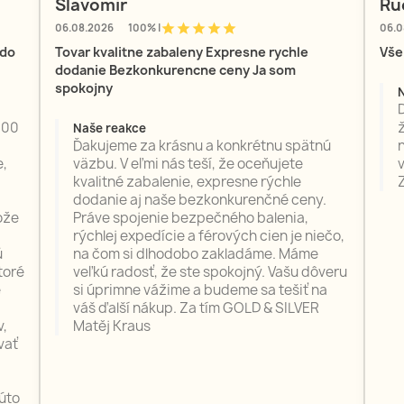
Slavomir
Ru
star
star
star
star
star
06.08.2026
100% |
06.0
 do
Tovar kvalitne zabaleny Expresne rychle
Vše
dodanie Bezkonkurencne ceny Ja som
spokojny
100
ž
Naše reakce
Ďakujeme za krásnu a konkrétnu spätnú
e,
väzbu. V eľmi nás teší, že oceňujete
kvalitné zabalenie, expresne rýchle
dodanie aj naše bezkonkurenčné ceny.
ože
Práve spojenie bezpečného balenia,
rýchlej expedície a férových cien je niečo,
ú
na čom si dlhodobo zakladáme. Máme
toré
veľkú radosť, že ste spokojný. Vašu dôveru
é
si úprimne vážime a budeme sa tešiť na
váš ďalší nákup. Za tím GOLD & SILVER
v,
Matěj Kraus
vať
úto