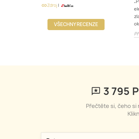
„P
Zdroj
|
link
el
zl
ok
VŠECHNY RECENZE
Př
3 797
P
Přečtěte si, čeho si
Klik