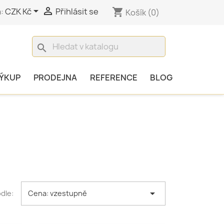


:
CZK Kč
Přihlásit se
shopping_cart
Košík
(0)
search
ÝKUP
PRODEJNA
REFERENCE
BLOG

dle:
Cena: vzestupně