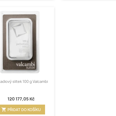
Rychlý náhled

ladiový slitek 100 g Valcambi
120 177,05 Kč
shopping_cart
PŘIDAT DO KOŠÍKU