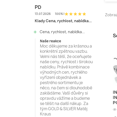
PD
star
star
star
star
star
13.07.2026
100% |
Zobraz
Klady Cena, rychlost, nabídka...
Cena, rychlost, nabídka...
add
S
Naše reakce
Moc děkujeme za krásnou a
konkrétní zpětnou vazbu.
Velmi nás těší, že oceňujete
naše ceny, rychlost i širokou
nabídku. Právě kombinace
výhodných cen, rychlého
vyřízení objednávek a
pestrého sortimentu je
něco, na čem si dlouhodobě
I
zakládáme. Vaší důvěry si
I
opravdu vážíme a budeme
P
se těšit na další nákup. Za
tým GOLD & SILVER Matěj
Kraus