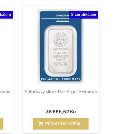
fikátem
S certifikátem
Rychlý náhled

eraeus
Palladiový slitek 1 Oz Argor Heraeus
38 886,62 Kč
shopping_cart
PŘIDAT DO KOŠÍKU