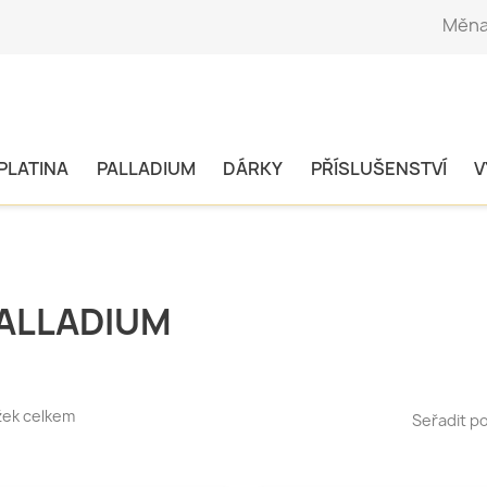
Měna
PLATINA
PALLADIUM
DÁRKY
PŘÍSLUŠENSTVÍ
V
ALLADIUM
žek celkem
Seřadit po