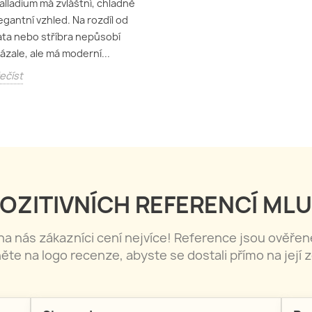
alladium má zvláštní, chladně
egantní vzhled. Na rozdíl od
ata nebo stříbra nepůsobí
ázale, ale má moderní...
ečíst
OZITIVNÍCH REFERENCÍ MLU
 na nás zákazníci cení nejvíce! Reference jsou ověře
něte na logo recenze, abyste se dostali přímo na její z