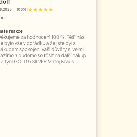
dolf
star
star
star
star
star
8.2026
100% |
 ok.
Naše reakce
Děkujeme za hodnocení 100 %. Těší nás,
e bylo vše v pořádku a že jste byl s
nákupem spokojen. Vaší důvěry si velmi
vážíme a budeme se těšit na další nákup.
Za tým GOLD & SILVER Matěj Kraus