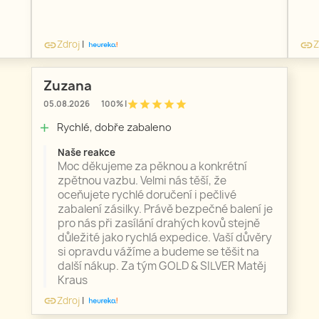
Zdroj
|
Z
link
link
Zuzana
star
star
star
star
star
05.08.2026
100% |
Rychlé, dobře zabaleno
add
Naše reakce
Moc děkujeme za pěknou a konkrétní
zpětnou vazbu. Velmi nás těší, že
oceňujete rychlé doručení i pečlivé
zabalení zásilky. Právě bezpečné balení je
pro nás při zasílání drahých kovů stejně
důležité jako rychlá expedice. Vaší důvěry
si opravdu vážíme a budeme se těšit na
další nákup. Za tým GOLD & SILVER Matěj
Kraus
Zdroj
|
link