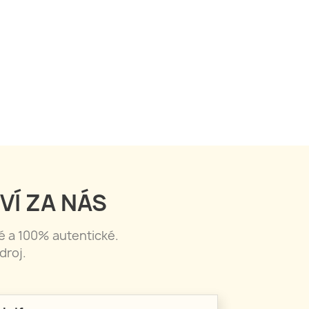
VÍ ZA NÁS
né a 100% autentické.
droj.