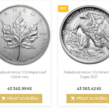
2021
Rychlý náhled
Rychlý náhled


adiová mince 1 Oz Maple Leaf
Palladiová mince 1 Oz Amer
různé roky
Eagle 2021
43 340,99 Kč
43 363,42 Kč
shopping_cart
shopping_cart
PŘIDAT DO KOŠÍKU
PŘIDAT DO KOŠÍKU