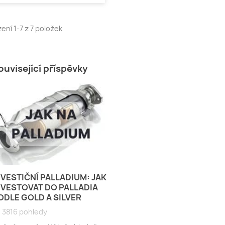
ení 1-7 z 7 položek
ouvisející příspěvky
NVESTIČNÍ PALLADIUM: JAK
NVESTOVAT DO PALLADIA
ODLE GOLD A SILVER
3816 pohledy