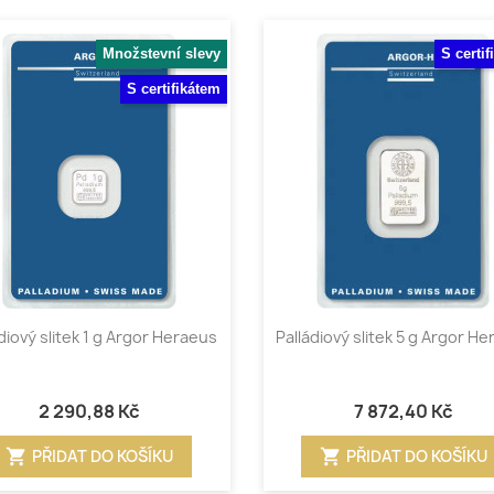
Množstevní slevy
S certi
S certifikátem
Rychlý náhled
Rychlý náhled


diový slitek 1 g Argor Heraeus
Palládiový slitek 5 g Argor H
2 290,88 Kč
7 872,40 Kč
shopping_cart
shopping_cart
PŘIDAT DO KOŠÍKU
PŘIDAT DO KOŠÍKU