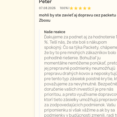
Peter
star
star
star
star
star
07.08.2026
100% |
mohli by ste zavieť aj dopravu cez packetu
Zboxu
Naše reakce
Ďakujeme za podnet aj za hodnotenie 
%. Teší nás, že ste boli s nákupom
spokojný. Čo sa týka Packety, chápem
že by to pre mnohých zákazníkov bolo
pohodlné riešenie. Bohužiaľ ju
momentálne nemôžeme ponúkať, pret
jej prepravné podmienky neumožňujú
prepravu drahých kovov a neposkytuj
pre tento typ zásielok poistné krytie, k
považujeme za nevyhnutné. Bezpečn
doručenie vašich investícií je pre nás
prioritou, a preto využívame dopravco
ktorí tieto zásielky umožňujú prepravo
za zodpovedajúcich podmienok. Vašu
pripomienku si však vážime a ak by sa
podmienky v budúcnosti zmenili, radi t