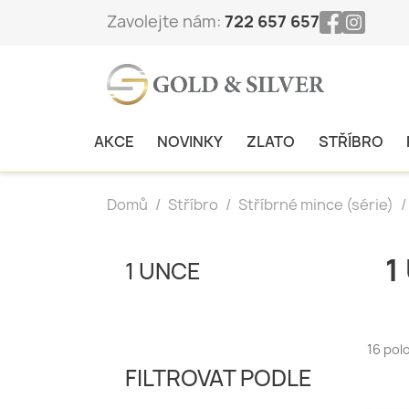
Zavolejte nám:
722 657 657
AKCE
NOVINKY
ZLATO
STŘÍBRO
Domů
Stříbro
Stříbrné mince (série)
1
1 UNCE
16 pol
FILTROVAT PODLE