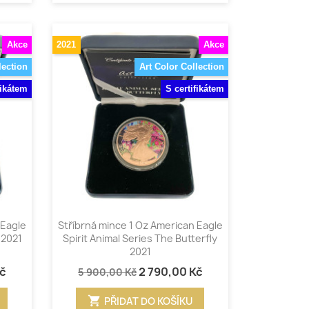
Akce
2021
Akce
lection
Art Color Collection
fikátem
S certifikátem
Rychlý náhled

 Eagle
Stříbrná mince 1 Oz American Eagle
 2021
Spirit Animal Series The Butterfly
2021
Kč
2 790,00 Kč
5 900,00 Kč
shopping_cart
PŘIDAT DO KOŠÍKU