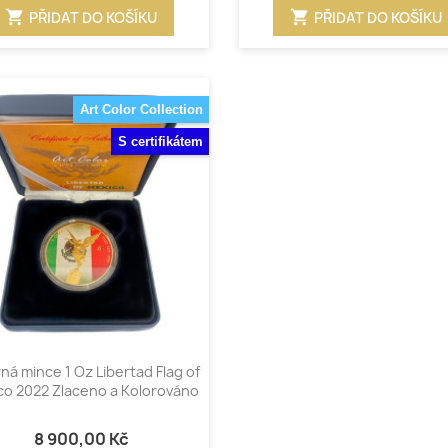
shopping_cart
shopping_cart
PŘIDAT DO KOŠÍKU
PŘIDAT DO KOŠÍKU
Art Color Collection
S certifikátem
Rychlý náhled

rná mince 1 Oz Libertad Flag of
co 2022 Zlaceno a Kolorováno
8 900,00 Kč