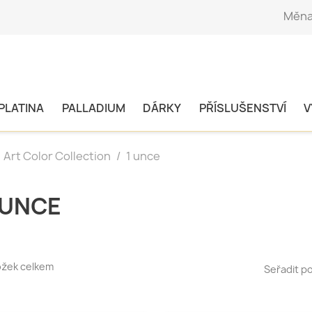
Měna
PLATINA
PALLADIUM
DÁRKY
PŘÍSLUŠENSTVÍ
V
Art Color Collection
1 unce
 UNCE
ožek celkem
Seřadit po