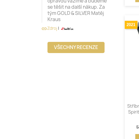
opravdu vážíme a budeme
se těšit na další nákup. Za
tým GOLD & SILVER Matěj
Kraus
2021
Zdroj
|
link
VŠECHNY RECENZE
Stříb
Spiri
5