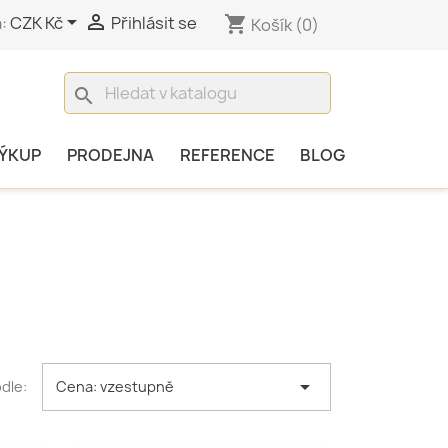


:
CZK Kč
Přihlásit se
shopping_cart
Košík
(0)
search
ÝKUP
PRODEJNA
REFERENCE
BLOG

dle:
Cena: vzestupně