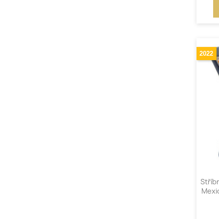
2022
Stříb
Mexi