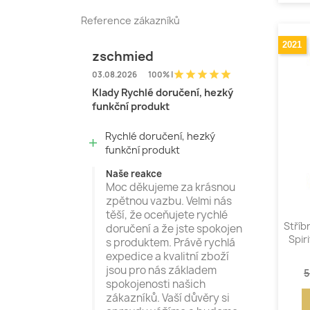
Reference zákazníků
2021
zschmied
star
star
star
star
star
03.08.2026
100% |
Klady Rychlé doručení, hezký
funkční produkt
Rychlé doručení, hezký
add
funkční produkt
Naše reakce
Moc děkujeme za krásnou
zpětnou vazbu. Velmi nás
těší, že oceňujete rychlé
Stříb
doručení a že jste spokojen
Spir
s produktem. Právě rychlá
expedice a kvalitní zboží
jsou pro nás základem
5
spokojenosti našich
zákazníků. Vaší důvěry si