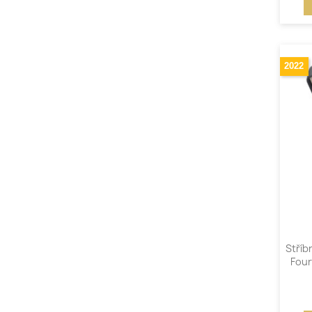
2022
Stříb
Four