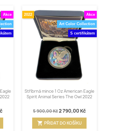
Akce
2022
Akce
lection
Art Color Collection
fikátem
S certifikátem
Rychlý náhled

 Eagle
Stříbrná mince 1 Oz American Eagle
 2022
Spirit Animal Series The Owl 2022
Kč
2 790,00 Kč
5 900,00 Kč
shopping_cart
PŘIDAT DO KOŠÍKU