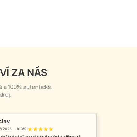
VÍ ZA NÁS
né a 100% autentické.
droj.
clav
star
star
star
star
star
8.2026
100% |