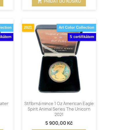
shopping_cart
PŘIDAT DO KOŠÍKU
lection
2021
Art Color Collection
fikátem
S certifikátem
Rychlý náhled

Water
Stříbrná mince 1 Oz American Eagle
Spirit Animal Series The Unicorn
2021
5 900,00 Kč