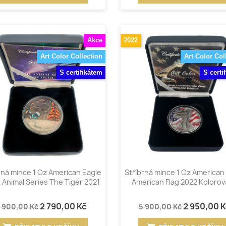
Akce
2022
Art Color Collection
Art Color Col
S certifikátem
S certi
Rychlý náhled
Rychlý náhled


rná mince 1 Oz American Eagle
Stříbrná mince 1 Oz American
t Animal Series The Tiger 2021
American Flag 2022 Koloro
2 790,00 Kč
2 950,00 
 900,00 Kč
5 900,00 Kč