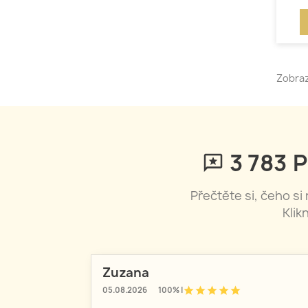
Zobraz
3 786
P
Přečtěte si, čeho si
Klik
Zuzana
star
star
star
star
star
05.08.2026
100% |