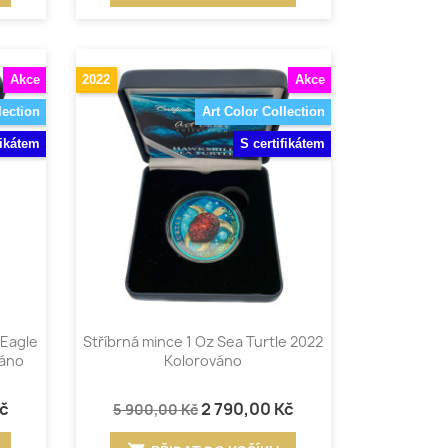
Akce
2022
Akce
lection
Art Color Collection
fikátem
S certifikátem
Rychlý náhled

 Eagle
Stříbrná mince 1 Oz Sea Turtle 2022
váno
Kolorováno
Kč
2 790,00 Kč
5 900,00 Kč