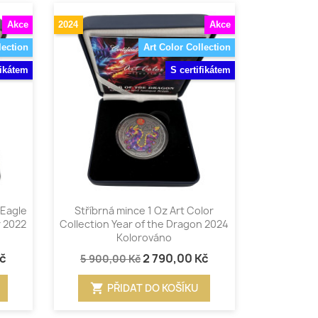
Akce
2024
Akce
lection
Art Color Collection
fikátem
S certifikátem
Rychlý náhled

 Eagle
Stříbrná mince 1 Oz Art Color
 2022
Collection Year of the Dragon 2024
Kolorováno
Kč
2 790,00 Kč
5 900,00 Kč
shopping_cart
PŘIDAT DO KOŠÍKU