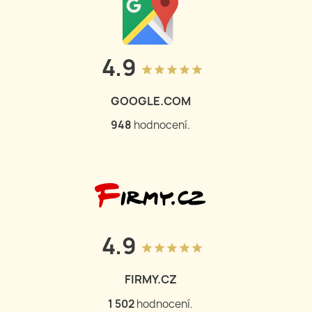
4.9
grade
grade
grade
grade
grade
GOOGLE.COM
948
hodnocení.
4.9
grade
grade
grade
grade
grade
FIRMY.CZ
1 502
hodnocení.