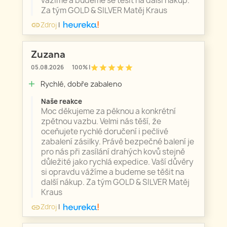
vážíme a budeme se těšit na další nákup.
Za tým GOLD & SILVER Matěj Kraus
Zdroj
|
link
Zuzana
star
star
star
star
star
05.08.2026
100% |
Rychlé, dobře zabaleno
add
Naše reakce
Moc děkujeme za pěknou a konkrétní
zpětnou vazbu. Velmi nás těší, že
oceňujete rychlé doručení i pečlivé
zabalení zásilky. Právě bezpečné balení je
pro nás při zasílání drahých kovů stejně
důležité jako rychlá expedice. Vaší důvěry
si opravdu vážíme a budeme se těšit na
další nákup. Za tým GOLD & SILVER Matěj
Kraus
Zdroj
|
link