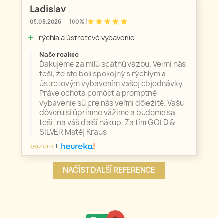
Ladislav
star
star
star
star
star
05.08.2026
100% |
rýchla a ústretové vybavenie
add
Naše reakce
Ďakujeme za milú spätnú väzbu. Veľmi nás
teší, že ste boli spokojný s rýchlym a
ústretovým vybavením vašej objednávky.
Práve ochota pomôcť a promptné
vybavenie sú pre nás veľmi dôležité. Vašu
dôveru si úprimne vážime a budeme sa
tešiť na váš ďalší nákup. Za tím GOLD &
SILVER Matěj Kraus
Zdroj
|
link
NAČÍST DALŠÍ REFERENCE