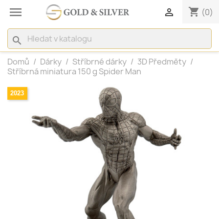

shopping_cart

(0)
search
Domů
Dárky
Stříbrné dárky
3D Předměty
Stříbrná miniatura 150 g Spider Man
2023