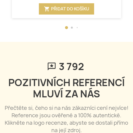
shopping_cart
PŘIDAT DO KOŠÍKU
3 792
POZITIVNÍCH REFERENCÍ
MLUVÍ ZA NÁS
Přečtěte si, čeho si na nás zákazníci cení nejvíce!
Reference jsou ověřené a 100% autentické.
Klikněte na logo recenze, abyste se dostali přímo
na její zdroj.