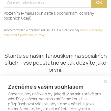
Vložením e-mailu souhlasíte s podmínkami ochrany
osobních údajů
Tento formulář je chráněn reCAPTCHA a platí pro něj
zásady ochrany
soukromí
a
podmínky služby
.
Staňte se naším fanouškem na sociálních
sítích – vše podstatné se tak dozvíte jako
první.
close
Začněme s vaším souhlasem
Chceme, aby náš web byl jako šitý na míru právě pro
vás! Díky vašemu souhlasu můžeme kouzlit a
přizpůsobovat vše tak, abyste se u nás cítili jako
doma. Nebojte, kdykoliv si můžete rozmyslet a