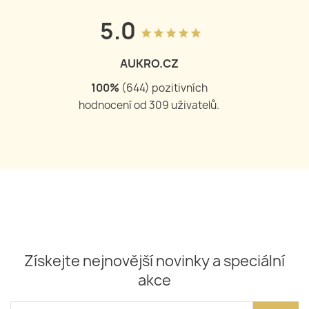
5.0
grade
grade
grade
grade
grade
AUKRO.CZ
100
%
(
644
) pozitivních
hodnocení od
309
uživatelů.
Získejte nejnovější novinky a speciální
akce