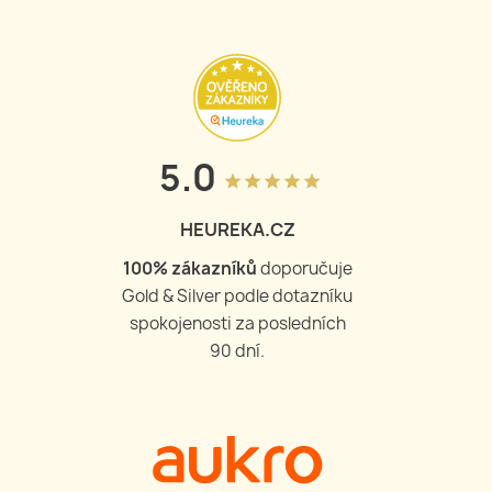
5.0
grade
grade
grade
grade
grade
HEUREKA.CZ
100
% zákazníků
doporučuje
Gold & Silver podle dotazníku
spokojenosti za posledních
90 dní.