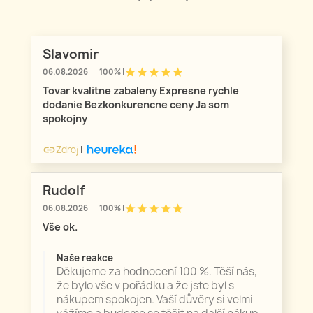
Slavomir
star
star
star
star
star
06.08.2026
100% |
Tovar kvalitne zabaleny Expresne rychle
dodanie Bezkonkurencne ceny Ja som
spokojny
Zdroj
|
link
Rudolf
star
star
star
star
star
06.08.2026
100% |
Vše ok.
Naše reakce
Děkujeme za hodnocení 100 %. Těší nás,
že bylo vše v pořádku a že jste byl s
nákupem spokojen. Vaší důvěry si velmi