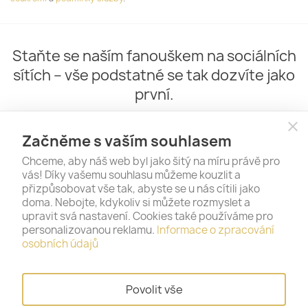
Staňte se naším fanouškem na sociálních
sítích – vše podstatné se tak dozvíte jako
první.
close
Začněme s vaším souhlasem
Chceme, aby náš web byl jako šitý na míru právě pro
vás! Díky vašemu souhlasu můžeme kouzlit a
přizpůsobovat vše tak, abyste se u nás cítili jako
doma. Nebojte, kdykoliv si můžete rozmyslet a
upravit svá nastavení. Cookies také používáme pro
personalizovanou reklamu.
Informace o zpracování
PRODUKTY

osobních údajů
NAŠE SPOLEČNOST

Povolit vše