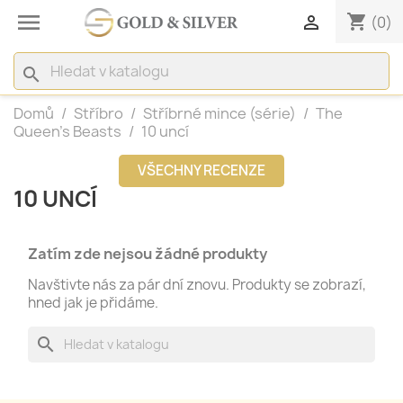

shopping_cart

(0)
search
Domů
Stříbro
Stříbrné mince (série)
The
Queen's Beasts
10 uncí
VŠECHNY RECENZE
10 UNCÍ
Zatím zde nejsou žádné produkty
Navštivte nás za pár dní znovu. Produkty se zobrazí,
hned jak je přidáme.
search