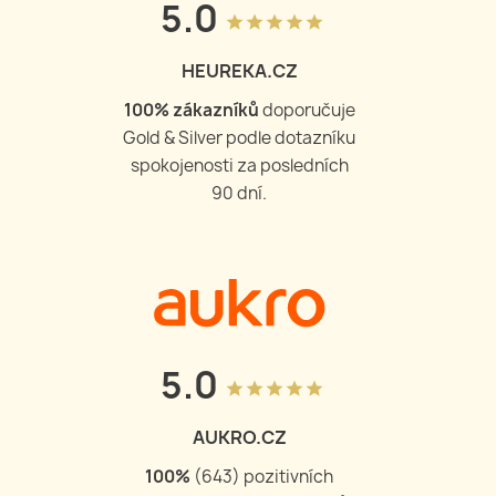
5.0
grade
grade
grade
grade
grade
HEUREKA.CZ
100
% zákazníků
doporučuje
Gold & Silver podle dotazníku
spokojenosti za posledních
90 dní.
5.0
grade
grade
grade
grade
grade
AUKRO.CZ
100
%
(
643
) pozitivních