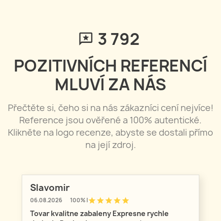
3 792
POZITIVNÍCH REFERENCÍ
MLUVÍ ZA NÁS
Přečtěte si, čeho si na nás zákazníci cení nejvíce!
Reference jsou ověřené a 100% autentické.
Klikněte na logo recenze, abyste se dostali přímo
na její zdroj.
Slavomir
star
star
star
star
star
06.08.2026
100% |
Tovar kvalitne zabaleny Expresne rychle