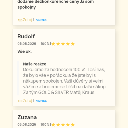
dodanie Bezkonkurencne ceny Ja som
spokojny
Zdroj
|
link
Rudolf
star
star
star
star
star
06.08.2026
100% |
Vše ok.
Naše reakce
Děkujeme za hodnocení 100 %. Těší nás,
že bylo vše v pořádku a že jste byl s
nákupem spokojen. Vaší důvěry si velmi
vážíme a budeme se těšit na další nákup.
Za tým GOLD & SILVER Matěj Kraus
Zdroj
|
link
Zuzana
star
star
star
star
star
05.08.2026
100% |