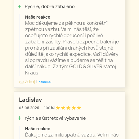
Rychlé, dobře zabaleno
add
Naše reakce
Moc děkujeme za pěknou a konkrétní
zpětnou vazbu. Velmi nás těší, že
oceňujete rychlé doručení i pečlivé
zabalení zásilky. Právě bezpečné balení je
pro nás při zasílání drahých kovů stejně
důležité jako rychlá expedice. Vaší důvěry
si opravdu vážíme a budeme se těšit na
další nákup. Za tým GOLD & SILVER Matěj
Kraus
Zdroj
|
link
Ladislav
star
star
star
star
star
05.08.2026
100% |
rýchla a ústretové vybavenie
add
Naše reakce
Ďakujeme za milú spätnú väzbu. Veľmi nás