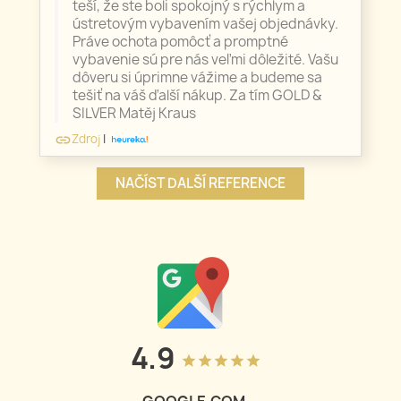
teší, že ste boli spokojný s rýchlym a
ústretovým vybavením vašej objednávky.
Práve ochota pomôcť a promptné
vybavenie sú pre nás veľmi dôležité. Vašu
dôveru si úprimne vážime a budeme sa
tešiť na váš ďalší nákup. Za tím GOLD &
SILVER Matěj Kraus
Zdroj
|
link
NAČÍST DALŠÍ REFERENCE
4.9
grade
grade
grade
grade
grade
GOOGLE.COM