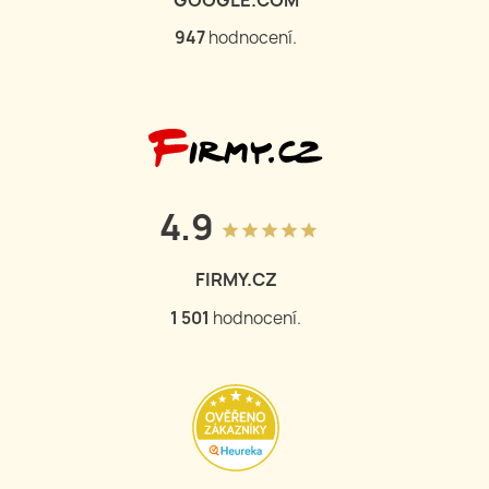
947
hodnocení.
4.9
grade
grade
grade
grade
grade
FIRMY.CZ
1 501
hodnocení.