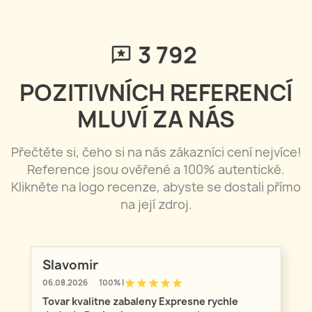
3 792
POZITIVNÍCH REFERENCÍ
MLUVÍ ZA NÁS
Přečtěte si, čeho si na nás zákazníci cení nejvíce!
Reference jsou ověřené a 100% autentické.
Klikněte na logo recenze, abyste se dostali přímo
na její zdroj.
Slavomir
star
star
star
star
star
06.08.2026
100% |
Tovar kvalitne zabaleny Expresne rychle