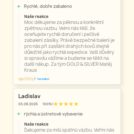
Rychlé, dobře zabaleno
add
Naše reakce
Moc děkujeme za pěknou a konkrétní
zpětnou vazbu. Velmi nás těší, že
oceňujete rychlé doručení i pečlivé
zabalení zásilky. Právě bezpečné balení je
pro nás při zasílání drahých kovů stejně
důležité jako rychlá expedice. Vaší důvěry
si opravdu vážíme a budeme se těšit na
další nákup. Za tým GOLD & SILVER Matěj
Kraus
Zdroj
|
link
Ladislav
star
star
star
star
star
05.08.2026
100% |
rýchla a ústretové vybavenie
add
Naše reakce
Ďakujeme za milú spätnú väzbu. Veľmi nás