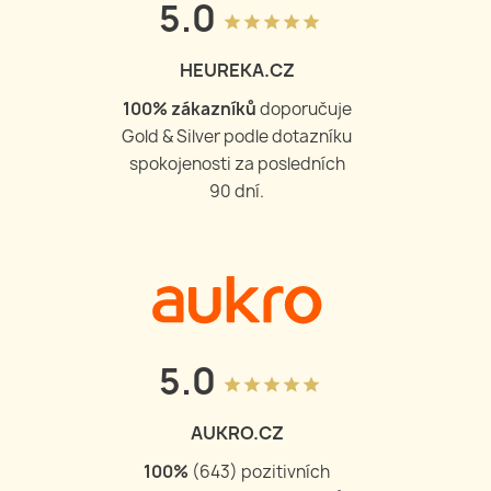
5.0
grade
grade
grade
grade
grade
HEUREKA.CZ
100
% zákazníků
doporučuje
Gold & Silver podle dotazníku
spokojenosti za posledních
90 dní.
5.0
grade
grade
grade
grade
grade
AUKRO.CZ
100
%
(
643
) pozitivních