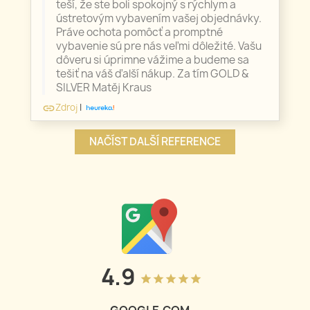
teší, že ste boli spokojný s rýchlym a
ústretovým vybavením vašej objednávky.
Práve ochota pomôcť a promptné
vybavenie sú pre nás veľmi dôležité. Vašu
dôveru si úprimne vážime a budeme sa
tešiť na váš ďalší nákup. Za tím GOLD &
SILVER Matěj Kraus
Zdroj
|
link
NAČÍST DALŠÍ REFERENCE
4.9
grade
grade
grade
grade
grade
GOOGLE.COM