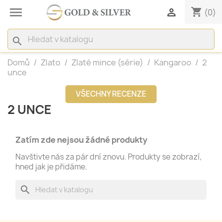

shopping_cart

(0)
search
Domů
Zlato
Zlaté mince (série)
Kangaroo
2
unce
VŠECHNY RECENZE
2 UNCE
Zatím zde nejsou žádné produkty
Navštivte nás za pár dní znovu. Produkty se zobrazí,
hned jak je přidáme.
search