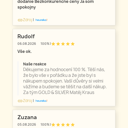
dodanie Bezkonkurencne ceny Ja som
spokojny
Zdroj
|
link
Rudolf
star
star
star
star
star
06.08.2026
100% |
Vše ok.
Naše reakce
Děkujeme za hodnocení 100 %. Těší nás,
že bylo vše v pořádku a že jste byl s
nákupem spokojen. Vaší důvěry si velmi
vážíme a budeme se těšit na další nákup.
Za tým GOLD & SILVER Matěj Kraus
Zdroj
|
link
Zuzana
star
star
star
star
star
05.08.2026
100% |