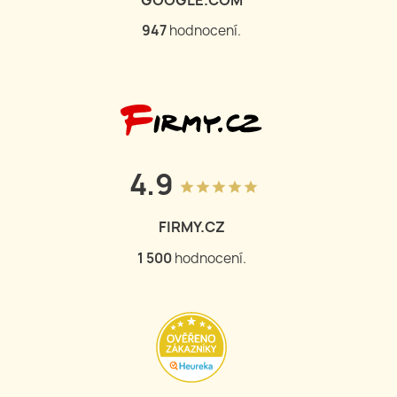
948
hodnocení.
4.9
grade
grade
grade
grade
grade
FIRMY.CZ
1 502
hodnocení.