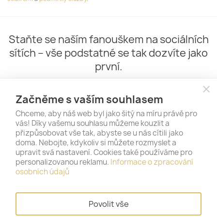
Staňte se naším fanouškem na sociálních
sítích – vše podstatné se tak dozvíte jako
první.
close
Začněme s vaším souhlasem
Chceme, aby náš web byl jako šitý na míru právě pro
vás! Díky vašemu souhlasu můžeme kouzlit a
přizpůsobovat vše tak, abyste se u nás cítili jako
doma. Nebojte, kdykoliv si můžete rozmyslet a
upravit svá nastavení. Cookies také používáme pro
personalizovanou reklamu.
Informace o zpracování
PRODUKTY

osobních údajů
NAŠE SPOLEČNOST

Povolit vše