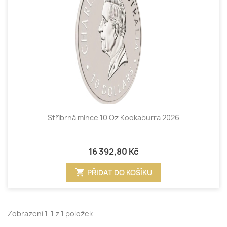
Stříbrná mince 10 Oz Kookaburra 2026
16 392,80 Kč
shopping_cart
PŘIDAT DO KOŠÍKU
Zobrazení 1-1 z 1 položek