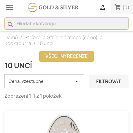

shopping_cart

(0)
search
Domů
Stříbro
Stříbrné mince (série)
Kookaburra
10 uncí
VŠECHNY RECENZE
10 UNCÍ

FILTROVAT
Cena: vzestupně
Zobrazení 1-1 z 1 položek