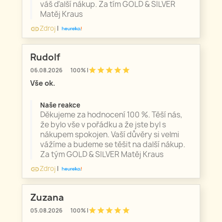
váš ďalší nákup. Za tím GOLD & SILVER
Matěj Kraus
Zdroj
|
link
Rudolf
star
star
star
star
star
06.08.2026
100% |
Vše ok.
Naše reakce
Děkujeme za hodnocení 100 %. Těší nás,
že bylo vše v pořádku a že jste byl s
nákupem spokojen. Vaší důvěry si velmi
vážíme a budeme se těšit na další nákup.
Za tým GOLD & SILVER Matěj Kraus
Zdroj
|
link
Zuzana
star
star
star
star
star
05.08.2026
100% |