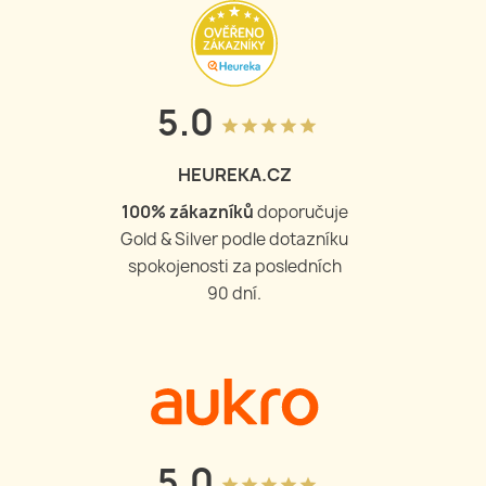
5.0
grade
grade
grade
grade
grade
HEUREKA.CZ
100
% zákazníků
doporučuje
Gold & Silver podle dotazníku
spokojenosti za posledních
90 dní.
5.0
grade
grade
grade
grade
grade