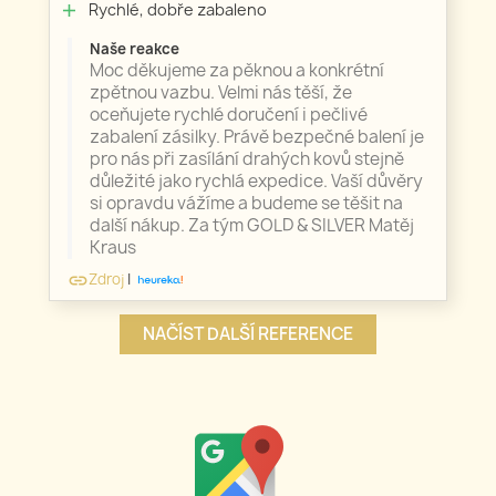
Rychlé, dobře zabaleno
add
Naše reakce
Moc děkujeme za pěknou a konkrétní
zpětnou vazbu. Velmi nás těší, že
oceňujete rychlé doručení i pečlivé
zabalení zásilky. Právě bezpečné balení je
pro nás při zasílání drahých kovů stejně
důležité jako rychlá expedice. Vaší důvěry
si opravdu vážíme a budeme se těšit na
další nákup. Za tým GOLD & SILVER Matěj
Kraus
Zdroj
|
link
NAČÍST DALŠÍ REFERENCE