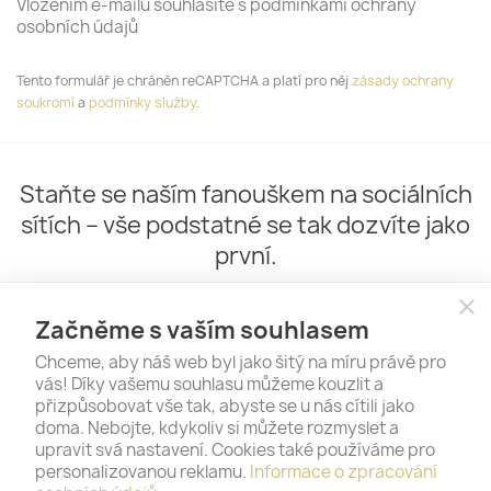
Vložením e-mailu souhlasíte s podmínkami ochrany
osobních údajů
Tento formulář je chráněn reCAPTCHA a platí pro něj
zásady ochrany
soukromí
a
podmínky služby
.
Staňte se naším fanouškem na sociálních
sítích – vše podstatné se tak dozvíte jako
první.
close
Začněme s vaším souhlasem
Chceme, aby náš web byl jako šitý na míru právě pro
vás! Díky vašemu souhlasu můžeme kouzlit a
přizpůsobovat vše tak, abyste se u nás cítili jako
doma. Nebojte, kdykoliv si můžete rozmyslet a
upravit svá nastavení. Cookies také používáme pro
personalizovanou reklamu.
Informace o zpracování