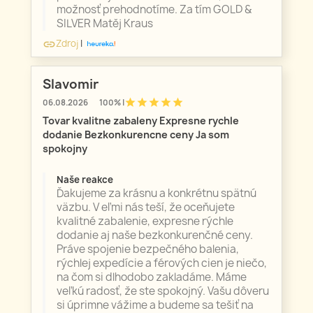
možnosť prehodnotíme. Za tím GOLD &
SILVER Matěj Kraus
Zdroj
|
link
Slavomir
star
star
star
star
star
06.08.2026
100% |
Tovar kvalitne zabaleny Expresne rychle
dodanie Bezkonkurencne ceny Ja som
spokojny
Naše reakce
Ďakujeme za krásnu a konkrétnu spätnú
väzbu. V eľmi nás teší, že oceňujete
kvalitné zabalenie, expresne rýchle
dodanie aj naše bezkonkurenčné ceny.
Práve spojenie bezpečného balenia,
rýchlej expedície a férových cien je niečo,
na čom si dlhodobo zakladáme. Máme
veľkú radosť, že ste spokojný. Vašu dôveru
si úprimne vážime a budeme sa tešiť na