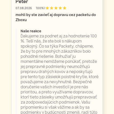
Peter
star
star
star
star
star
07.08.2026
100% |
mohli by ste zavieť aj dopravu cez packetu do
Zboxu
Naše reakce
Ďakujeme za podnet aj za hodnotenie 100
%. Teší nás, že ste boli s nákupom
spokojný. Čo sa týka Packety, chápeme,
že by to pre mnohých zákazníkov bolo
pohodlné riešenie. Bohužiaľ ju
momentálne nemôžeme ponúkať, pretože
jej prepravné podmienky neumožňujú
prepravu drahých kovov a neposkytujú
pre tento typ zásielok poistné krytie, ktoré
považujeme za nevyhnutné. Bezpečné
doručenie vašich investícií je pre nás
prioritou, a preto využívame dopravcov,
ktorí tieto zásielky umožňujú prepravovať
za zodpovedajúcich podmienok. Vašu
pripomienku si však vážime a ak by sa
podmienky v budúcnosti zmenili, radi túto