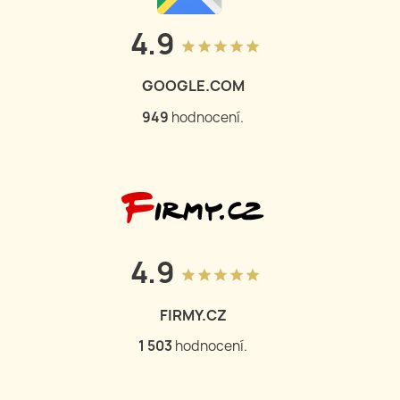
4.9
grade
grade
grade
grade
grade
GOOGLE.COM
949
hodnocení.
4.9
grade
grade
grade
grade
grade
FIRMY.CZ
1 503
hodnocení.