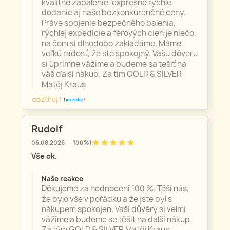
kvalitné zabalenie, expresne rýchle
dodanie aj naše bezkonkurenčné ceny.
Práve spojenie bezpečného balenia,
rýchlej expedície a férových cien je niečo,
na čom si dlhodobo zakladáme. Máme
veľkú radosť, že ste spokojný. Vašu dôveru
si úprimne vážime a budeme sa tešiť na
váš ďalší nákup. Za tím GOLD & SILVER
Matěj Kraus
Zdroj
|
link
Rudolf
star
star
star
star
star
06.08.2026
100% |
Vše ok.
Naše reakce
Děkujeme za hodnocení 100 %. Těší nás,
že bylo vše v pořádku a že jste byl s
nákupem spokojen. Vaší důvěry si velmi
vážíme a budeme se těšit na další nákup.
Za tým GOLD & SILVER Matěj Kraus