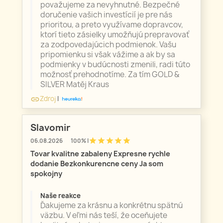
považujeme za nevyhnutné. Bezpečné
doručenie vašich investícií je pre nás
prioritou, a preto využívame dopravcov,
ktorí tieto zásielky umožňujú prepravovať
za zodpovedajúcich podmienok. Vašu
pripomienku si však vážime a ak by sa
podmienky v budúcnosti zmenili, radi túto
možnosť prehodnotíme. Za tím GOLD &
SILVER Matěj Kraus
Zdroj
|
link
Slavomir
star
star
star
star
star
06.08.2026
100% |
Tovar kvalitne zabaleny Expresne rychle
dodanie Bezkonkurencne ceny Ja som
spokojny
Naše reakce
Ďakujeme za krásnu a konkrétnu spätnú
väzbu. V eľmi nás teší, že oceňujete