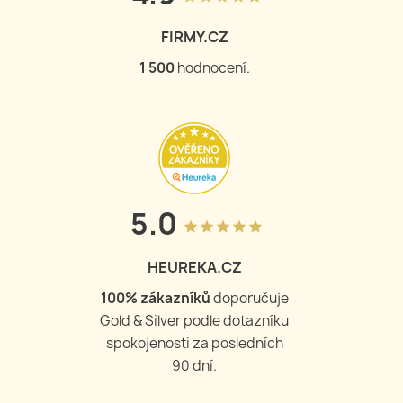
FIRMY.CZ
1 504
hodnocení.
5.0
grade
grade
grade
grade
grade
HEUREKA.CZ
100
% zákazníků
doporučuje
Gold & Silver podle dotazníku
spokojenosti za posledních
90 dní.