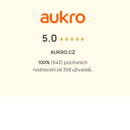
5.0
grade
grade
grade
grade
grade
AUKRO.CZ
100
%
(
644
) pozitivních
hodnocení od
309
uživatelů.