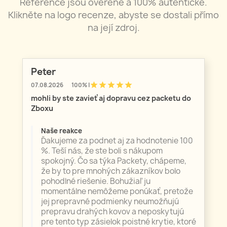
Reference jsou ověřené a 100% autentické.
Klikněte na logo recenze, abyste se dostali přímo
na její zdroj.
Peter
star
star
star
star
star
07.08.2026
100% |
mohli by ste zavieť aj dopravu cez packetu do
Zboxu
Naše reakce
Ďakujeme za podnet aj za hodnotenie 100
%. Teší nás, že ste boli s nákupom
spokojný. Čo sa týka Packety, chápeme,
že by to pre mnohých zákazníkov bolo
pohodlné riešenie. Bohužiaľ ju
momentálne nemôžeme ponúkať, pretože
jej prepravné podmienky neumožňujú
prepravu drahých kovov a neposkytujú
pre tento typ zásielok poistné krytie, ktoré