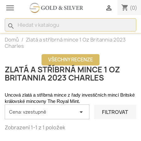

shopping_cart

(0)
search
Domů
Zlatá a stříbrná mince 1 Oz Britannia 2023
Charles
VŠECHNY RECENZE
ZLATÁ A STŘÍBRNÁ MINCE 1 OZ
BRITANNIA 2023 CHARLES
Uncová zlatá a stříbrná mince z řady investičních mincí Britské 
královské mincovny The Royal Mint.

FILTROVAT
Cena: vzestupně
Zobrazení 1-1 z 1 položek