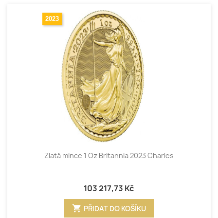
2023
Zlatá mince 1 Oz Britannia 2023 Charles
103 217,73 Kč
shopping_cart
PŘIDAT DO KOŠÍKU