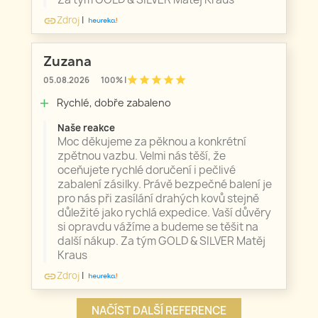
Zdroj
|
link
Zuzana
star
star
star
star
star
05.08.2026
100% |
Rychlé, dobře zabaleno
add
Naše reakce
Moc děkujeme za pěknou a konkrétní
zpětnou vazbu. Velmi nás těší, že
oceňujete rychlé doručení i pečlivé
zabalení zásilky. Právě bezpečné balení je
pro nás při zasílání drahých kovů stejně
důležité jako rychlá expedice. Vaší důvěry
si opravdu vážíme a budeme se těšit na
další nákup. Za tým GOLD & SILVER Matěj
Kraus
Zdroj
|
link
NAČÍST DALŠÍ REFERENCE