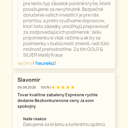
pre tento typ zásielok poistné krytie, ktoré
považujeme za nevyhnutné. Bezpečné
doručenie vašich investícií je pre nás
prioritou, a preto využívame dopravcov,
ktorí tieto zásielky umožňujú prepravovať
za zodpovedajúcich podmienok. Vašu
pripomienku si však vážime a ak by sa
podmienky v budúcnosti zmenili, radi túto
možnosť prehodnotíme. Za tím GOLD &
SILVER Matěj Kraus
Zdroj
|
link
Slavomir
star
star
star
star
star
06.08.2026
100% |
Tovar kvalitne zabaleny Expresne rychle
dodanie Bezkonkurencne ceny Ja som
spokojny
Naše reakce
Ďakujeme za krásnu a konkrétnu spätnú