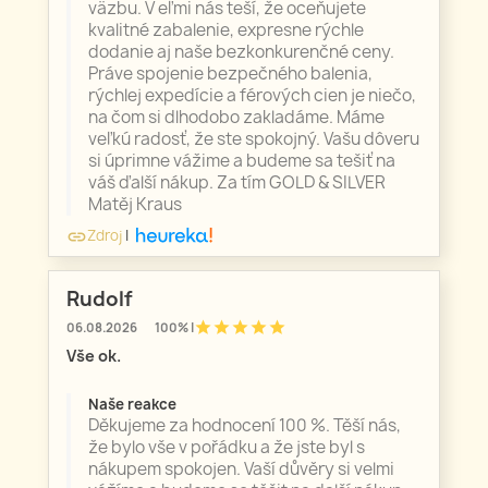
väzbu. V eľmi nás teší, že oceňujete
kvalitné zabalenie, expresne rýchle
dodanie aj naše bezkonkurenčné ceny.
Práve spojenie bezpečného balenia,
rýchlej expedície a férových cien je niečo,
na čom si dlhodobo zakladáme. Máme
veľkú radosť, že ste spokojný. Vašu dôveru
si úprimne vážime a budeme sa tešiť na
váš ďalší nákup. Za tím GOLD & SILVER
Matěj Kraus
Zdroj
|
link
Rudolf
star
star
star
star
star
06.08.2026
100% |
Vše ok.
Naše reakce
Děkujeme za hodnocení 100 %. Těší nás,
že bylo vše v pořádku a že jste byl s
nákupem spokojen. Vaší důvěry si velmi