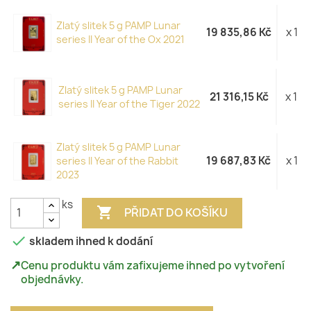
Zlatý slitek 5 g PAMP Lunar
19 835,86 Kč
x 1
series II Year of the Ox 2021
Zlatý slitek 5 g PAMP Lunar
21 316,15 Kč
x 1
series II Year of the Tiger 2022
Zlatý slitek 5 g PAMP Lunar
19 687,83 Kč
x 1
series II Year of the Rabbit
2023
ks

PŘIDAT DO KOŠÍKU

skladem ihned k dodání
↗
Cenu produktu vám zafixujeme ihned po vytvoření
objednávky.