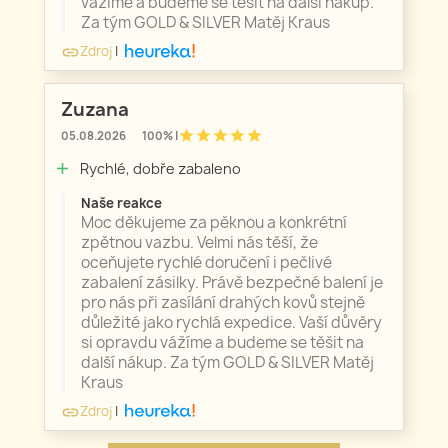
vážíme a budeme se těšit na další nákup.
Za tým GOLD & SILVER Matěj Kraus
Zdroj
|
link
Zuzana
star
star
star
star
star
05.08.2026
100% |
Rychlé, dobře zabaleno
add
Naše reakce
Moc děkujeme za pěknou a konkrétní
zpětnou vazbu. Velmi nás těší, že
oceňujete rychlé doručení i pečlivé
zabalení zásilky. Právě bezpečné balení je
pro nás při zasílání drahých kovů stejně
důležité jako rychlá expedice. Vaší důvěry
si opravdu vážíme a budeme se těšit na
další nákup. Za tým GOLD & SILVER Matěj
Kraus
Zdroj
|
link