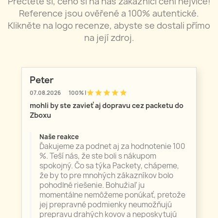
Přečtěte si, čeho si na nás zákazníci cení nejvíce!
Reference jsou ověřené a 100% autentické.
Klikněte na logo recenze, abyste se dostali přímo
na její zdroj.
Peter
star
star
star
star
star
07.08.2026
100% |
mohli by ste zavieť aj dopravu cez packetu do
Zboxu
Naše reakce
Ďakujeme za podnet aj za hodnotenie 100
%. Teší nás, že ste boli s nákupom
spokojný. Čo sa týka Packety, chápeme,
že by to pre mnohých zákazníkov bolo
pohodlné riešenie. Bohužiaľ ju
momentálne nemôžeme ponúkať, pretože
jej prepravné podmienky neumožňujú
prepravu drahých kovov a neposkytujú