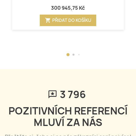
300 945,75 Kč
shopping_cart
PŘIDAT DO KOŠÍKU
3 796
POZITIVNÍCH REFERENCÍ
MLUVÍ ZA NÁS