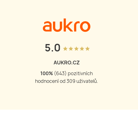
5.0
grade
grade
grade
grade
grade
AUKRO.CZ
100
%
(
644
) pozitivních
hodnocení od
309
uživatelů.