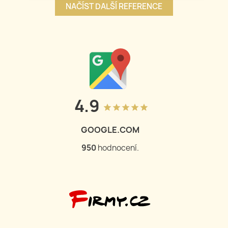
NAČÍST DALŠÍ REFERENCE
4.9
grade
grade
grade
grade
grade
GOOGLE.COM
950
hodnocení.