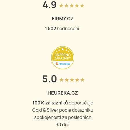
4.9
grade
grade
grade
grade
grade
FIRMY.CZ
1 503
hodnocení.
5.0
grade
grade
grade
grade
grade
HEUREKA.CZ
100
% zákazníků
doporučuje
Gold & Silver podle dotazníku
spokojenosti za posledních
90 dní.