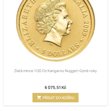
Zlatá mince 1/20 Oz Kangaroo Nugget různé roky
6 075,51 Kč
shopping_cart
PŘIDAT DO KOŠÍKU