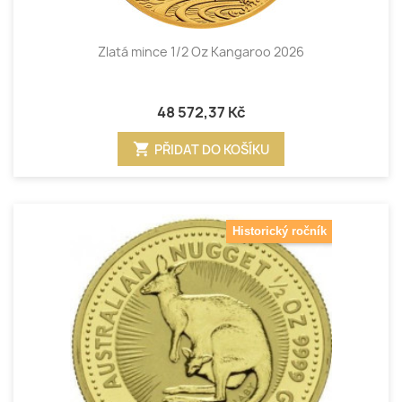
Zlatá mince 1/2 Oz Kangaroo 2026
48 572,37 Kč
shopping_cart
PŘIDAT DO KOŠÍKU
Historický ročník