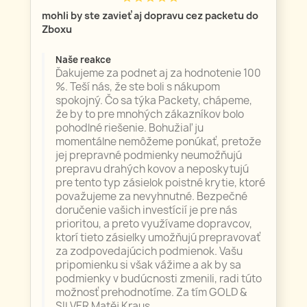
mohli by ste zavieť aj dopravu cez packetu do
Zboxu
Naše reakce
Ďakujeme za podnet aj za hodnotenie 100
%. Teší nás, že ste boli s nákupom
spokojný. Čo sa týka Packety, chápeme,
že by to pre mnohých zákazníkov bolo
pohodlné riešenie. Bohužiaľ ju
momentálne nemôžeme ponúkať, pretože
jej prepravné podmienky neumožňujú
prepravu drahých kovov a neposkytujú
pre tento typ zásielok poistné krytie, ktoré
považujeme za nevyhnutné. Bezpečné
doručenie vašich investícií je pre nás
prioritou, a preto využívame dopravcov,
ktorí tieto zásielky umožňujú prepravovať
za zodpovedajúcich podmienok. Vašu
pripomienku si však vážime a ak by sa
podmienky v budúcnosti zmenili, radi túto
možnosť prehodnotíme. Za tím GOLD &
SILVER Matěj Kraus