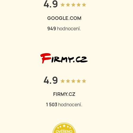
4.9
grade
grade
grade
grade
grade
GOOGLE.COM
950
hodnocení.
4.9
grade
grade
grade
grade
grade
FIRMY.CZ
1 504
hodnocení.