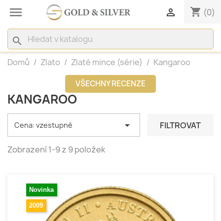

shopping_cart

(0)
search
Domů
Zlato
Zlaté mince (série)
Kangaroo
VŠECHNY RECENZE
KANGAROO

FILTROVAT
Cena: vzestupně
Zobrazení 1-9 z 9 položek
Novinka
2009