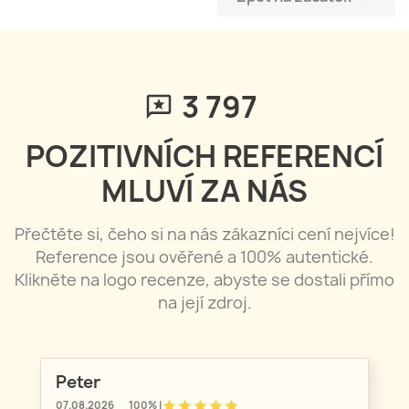
3 797
POZITIVNÍCH REFERENCÍ
MLUVÍ ZA NÁS
Přečtěte si, čeho si na nás zákazníci cení nejvíce!
Reference jsou ověřené a 100% autentické.
Klikněte na logo recenze, abyste se dostali přímo
na její zdroj.
Peter
star
star
star
star
star
07.08.2026
100% |