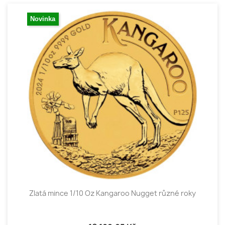
Novinka
Zlatá mince 1/10 Oz Kangaroo Nugget různé roky