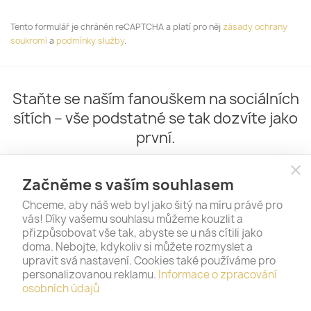
Tento formulář je chráněn reCAPTCHA a platí pro něj
zásady ochrany
soukromí
a
podmínky služby
.
Staňte se naším fanouškem na sociálních
sítích – vše podstatné se tak dozvíte jako
první.
close
Začněme s vaším souhlasem
Chceme, aby náš web byl jako šitý na míru právě pro
vás! Díky vašemu souhlasu můžeme kouzlit a
přizpůsobovat vše tak, abyste se u nás cítili jako
doma. Nebojte, kdykoliv si můžete rozmyslet a
upravit svá nastavení. Cookies také používáme pro
personalizovanou reklamu.
Informace o zpracování
PRODUKTY

osobních údajů