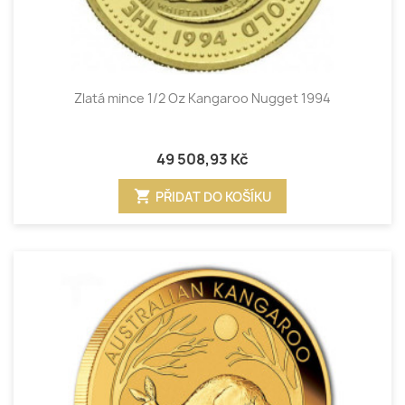
Zlatá mince 1/2 Oz Kangaroo Nugget 1994
49 508,93 Kč
shopping_cart
PŘIDAT DO KOŠÍKU