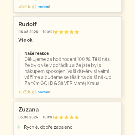
Zdroj
|
link
Rudolf
star
star
star
star
star
06.08.2026
100% |
Vše ok.
Naše reakce
Děkujeme za hodnocení 100 %. Těší nás,
že bylo vše v pořádku a že jste byl s
nákupem spokojen. Vaší důvěry si velmi
vážíme a budeme se těšit na další nákup.
Za tým GOLD & SILVER Matěj Kraus
Zdroj
|
link
Zuzana
star
star
star
star
star
05.08.2026
100% |
Rychlé, dobře zabaleno
add