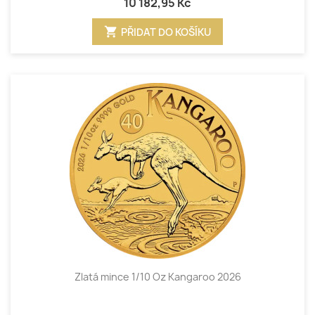
10 182,95 Kč
shopping_cart
PŘIDAT DO KOŠÍKU
Zlatá mince 1/10 Oz Kangaroo 2026