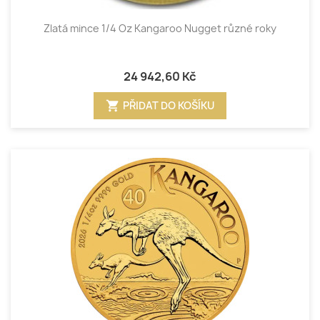
Zlatá mince 1/4 Oz Kangaroo Nugget různé roky
24 942,60 Kč
shopping_cart
PŘIDAT DO KOŠÍKU