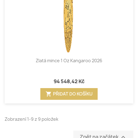
Zlatá mince 1 Oz Kangaroo 2026
94 548,42 Kč
shopping_cart
PŘIDAT DO KOŠÍKU
Zobrazení 1-9 z 9 položek
Zpět na začátek
