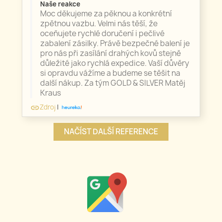
Naše reakce
Moc děkujeme za pěknou a konkrétní
zpětnou vazbu. Velmi nás těší, že
oceňujete rychlé doručení i pečlivé
zabalení zásilky. Právě bezpečné balení je
pro nás při zasílání drahých kovů stejně
důležité jako rychlá expedice. Vaší důvěry
si opravdu vážíme a budeme se těšit na
další nákup. Za tým GOLD & SILVER Matěj
Kraus
Zdroj
|
link
NAČÍST DALŠÍ REFERENCE