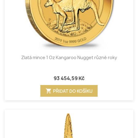
Zlatá mince 1 Oz Kangaroo Nugget různé roky
93 454,59 Kč
shopping_cart
PŘIDAT DO KOŠÍKU