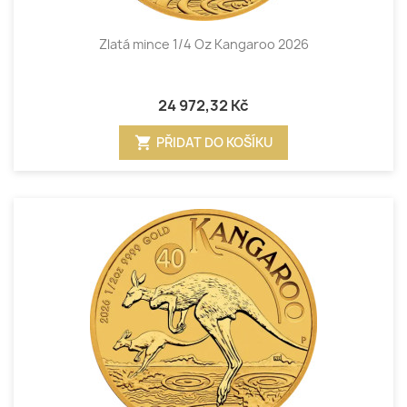
Zlatá mince 1/4 Oz Kangaroo 2026
24 972,32 Kč
shopping_cart
PŘIDAT DO KOŠÍKU