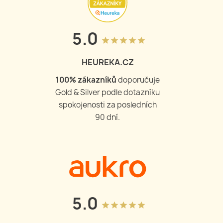
5.0
grade
grade
grade
grade
grade
HEUREKA.CZ
100
% zákazníků
doporučuje
Gold & Silver podle dotazníku
spokojenosti za posledních
90 dní.
5.0
grade
grade
grade
grade
grade