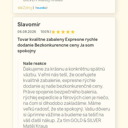
Zdroj
|
link
Slavomir
star
star
star
star
star
06.08.2026
100% |
Tovar kvalitne zabaleny Expresne rychle
dodanie Bezkonkurencne ceny Ja som
spokojny
Naše reakce
Ďakujeme za krásnu a konkrétnu spätnú
väzbu. V eľmi nás teší, že oceňujete
kvalitné zabalenie, expresne rýchle
dodanie aj naše bezkonkurenčné ceny.
Práve spojenie bezpečného balenia,
rýchlej expedície a férových cien je niečo,
na čom si dlhodobo zakladáme. Máme
veľkú radosť, že ste spokojný. Vašu dôveru
si úprimne vážime a budeme sa tešiť na
váš ďalší nákup. Za tím GOLD & SILVER
Matěj Kraus