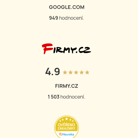
GOOGLE.COM
949
hodnocení.
4.9
grade
grade
grade
grade
grade
FIRMY.CZ
1 503
hodnocení.