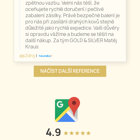
zpětnou vazbu. Velmi nás těší, že
oceňujete rychlé doručení i pečlivé
zabalení zásilky. Právě bezpečné balení je
pro nás při zasílání drahých kovů stejně
důležité jako rychlá expedice. Vaší důvěry
si opravdu vážíme a budeme se těšit na
další nákup. Za tým GOLD & SILVER Matěj
Kraus
Zdroj
|
link
NAČÍST DALŠÍ REFERENCE
4.9
grade
grade
grade
grade
grade