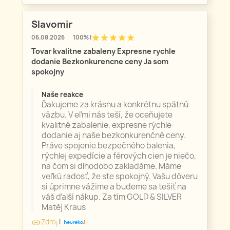
Slavomir
star
star
star
star
star
06.08.2026
100% |
Tovar kvalitne zabaleny Expresne rychle
dodanie Bezkonkurencne ceny Ja som
spokojny
Naše reakce
Ďakujeme za krásnu a konkrétnu spätnú
väzbu. V eľmi nás teší, že oceňujete
kvalitné zabalenie, expresne rýchle
dodanie aj naše bezkonkurenčné ceny.
Práve spojenie bezpečného balenia,
rýchlej expedície a férových cien je niečo,
na čom si dlhodobo zakladáme. Máme
veľkú radosť, že ste spokojný. Vašu dôveru
si úprimne vážime a budeme sa tešiť na
váš ďalší nákup. Za tím GOLD & SILVER
Matěj Kraus
Zdroj
|
link