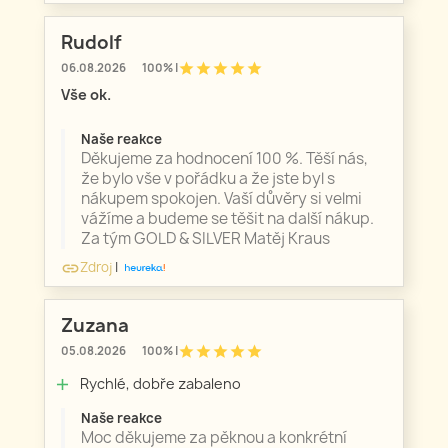
Rudolf
star
star
star
star
star
06.08.2026
100% |
Vše ok.
Naše reakce
Děkujeme za hodnocení 100 %. Těší nás,
že bylo vše v pořádku a že jste byl s
nákupem spokojen. Vaší důvěry si velmi
vážíme a budeme se těšit na další nákup.
Za tým GOLD & SILVER Matěj Kraus
Zdroj
|
link
Zuzana
star
star
star
star
star
05.08.2026
100% |
Rychlé, dobře zabaleno
add
Naše reakce
Moc děkujeme za pěknou a konkrétní