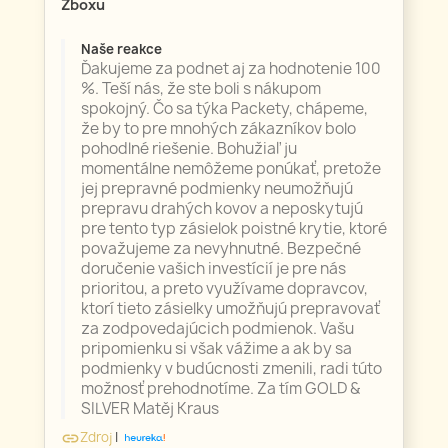
Zboxu
Naše reakce
Ďakujeme za podnet aj za hodnotenie 100
%. Teší nás, že ste boli s nákupom
spokojný. Čo sa týka Packety, chápeme,
že by to pre mnohých zákazníkov bolo
pohodlné riešenie. Bohužiaľ ju
momentálne nemôžeme ponúkať, pretože
jej prepravné podmienky neumožňujú
prepravu drahých kovov a neposkytujú
pre tento typ zásielok poistné krytie, ktoré
považujeme za nevyhnutné. Bezpečné
doručenie vašich investícií je pre nás
prioritou, a preto využívame dopravcov,
ktorí tieto zásielky umožňujú prepravovať
za zodpovedajúcich podmienok. Vašu
pripomienku si však vážime a ak by sa
podmienky v budúcnosti zmenili, radi túto
možnosť prehodnotíme. Za tím GOLD &
SILVER Matěj Kraus
Zdroj
|
link