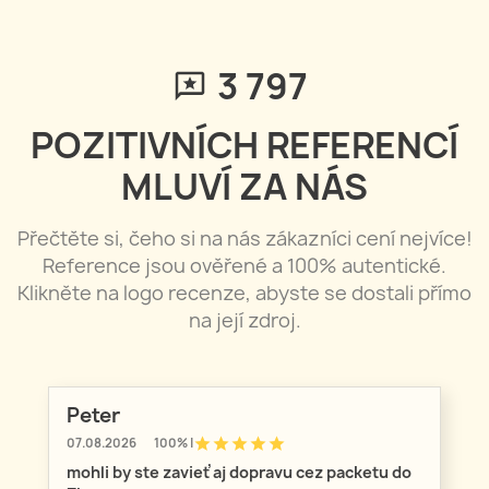
3 797
POZITIVNÍCH REFERENCÍ
MLUVÍ ZA NÁS
Přečtěte si, čeho si na nás zákazníci cení nejvíce!
Reference jsou ověřené a 100% autentické.
Klikněte na logo recenze, abyste se dostali přímo
na její zdroj.
Peter
star
star
star
star
star
07.08.2026
100% |
mohli by ste zavieť aj dopravu cez packetu do