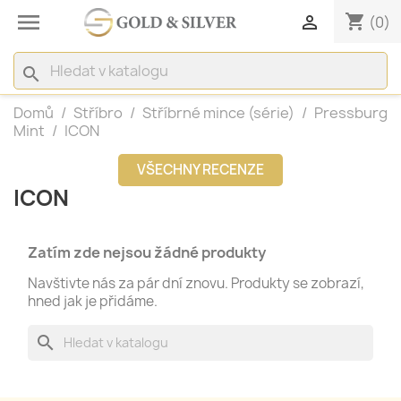

shopping_cart

(0)
search
Domů
Stříbro
Stříbrné mince (série)
Pressburg
Mint
ICON
VŠECHNY RECENZE
ICON
Zatím zde nejsou žádné produkty
Navštivte nás za pár dní znovu. Produkty se zobrazí,
hned jak je přidáme.
search