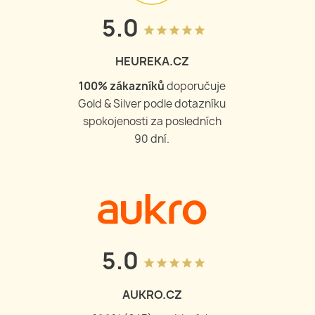
5.0
grade
grade
grade
grade
grade
HEUREKA.CZ
100
% zákazníků
doporučuje
Gold & Silver podle dotazníku
spokojenosti za posledních
90 dní.
5.0
grade
grade
grade
grade
grade
AUKRO.CZ