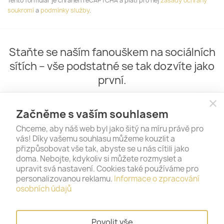
Tento formulář je chráněn reCAPTCHA a platí pro něj
zásady ochrany
soukromí
a
podmínky služby
.
Staňte se naším fanouškem na sociálních
sítích – vše podstatné se tak dozvíte jako
první.
close
Začněme s vaším souhlasem
Chceme, aby náš web byl jako šitý na míru právě pro
vás! Díky vašemu souhlasu můžeme kouzlit a
přizpůsobovat vše tak, abyste se u nás cítili jako
doma. Nebojte, kdykoliv si můžete rozmyslet a
upravit svá nastavení. Cookies také používáme pro
personalizovanou reklamu.
Informace o zpracování
PRODUKTY

osobních údajů
NAŠE SPOLEČNOST

Povolit vše