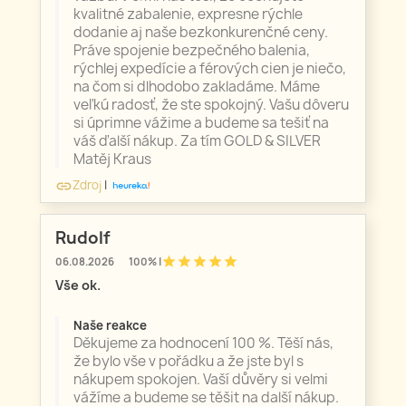
kvalitné zabalenie, expresne rýchle
dodanie aj naše bezkonkurenčné ceny.
Práve spojenie bezpečného balenia,
rýchlej expedície a férových cien je niečo,
na čom si dlhodobo zakladáme. Máme
veľkú radosť, že ste spokojný. Vašu dôveru
si úprimne vážime a budeme sa tešiť na
váš ďalší nákup. Za tím GOLD & SILVER
Matěj Kraus
Zdroj
|
link
Rudolf
star
star
star
star
star
06.08.2026
100% |
Vše ok.
Naše reakce
Děkujeme za hodnocení 100 %. Těší nás,
že bylo vše v pořádku a že jste byl s
nákupem spokojen. Vaší důvěry si velmi
vážíme a budeme se těšit na další nákup.