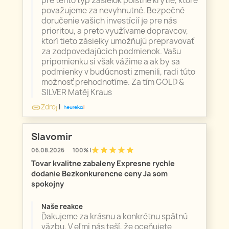
pre tento typ zásielok poistné krytie, ktoré
považujeme za nevyhnutné. Bezpečné
doručenie vašich investícií je pre nás
prioritou, a preto využívame dopravcov,
ktorí tieto zásielky umožňujú prepravovať
za zodpovedajúcich podmienok. Vašu
pripomienku si však vážime a ak by sa
podmienky v budúcnosti zmenili, radi túto
možnosť prehodnotíme. Za tím GOLD &
SILVER Matěj Kraus
Zdroj
|
link
Slavomir
star
star
star
star
star
06.08.2026
100% |
Tovar kvalitne zabaleny Expresne rychle
dodanie Bezkonkurencne ceny Ja som
spokojny
Naše reakce
Ďakujeme za krásnu a konkrétnu spätnú
väzbu. V eľmi nás teší, že oceňujete