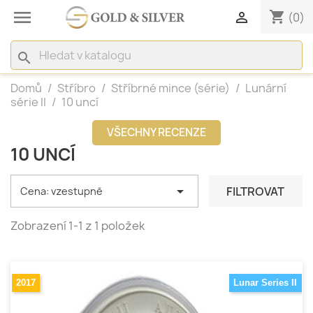

shopping_cart

(0)
search
Domů
Stříbro
Stříbrné mince (série)
Lunární
série II
10 uncí
VŠECHNY RECENZE
10 UNCÍ

FILTROVAT
Cena: vzestupně
Zobrazení 1-1 z 1 položek
2017
Lunar Series II