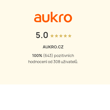
5.0
grade
grade
grade
grade
grade
AUKRO.CZ
100
%
(
643
) pozitivních
hodnocení od
308
uživatelů.