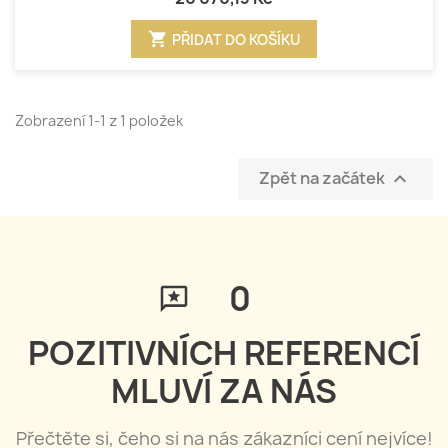
shopping_cart
PŘIDAT DO KOŠÍKU
Zobrazení 1-1 z 1 položek
Zpět na začátek

0
POZITIVNÍCH REFERENCÍ
MLUVÍ ZA NÁS
Přečtěte si, čeho si na nás zákazníci cení nejvíce!