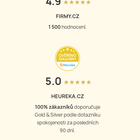
4.9
grade
grade
grade
grade
grade
FIRMY.CZ
1 500
hodnocení.
5.0
grade
grade
grade
grade
grade
HEUREKA.CZ
100
% zákazníků
doporučuje
Gold & Silver podle dotazníku
spokojenosti za posledních
90 dní.