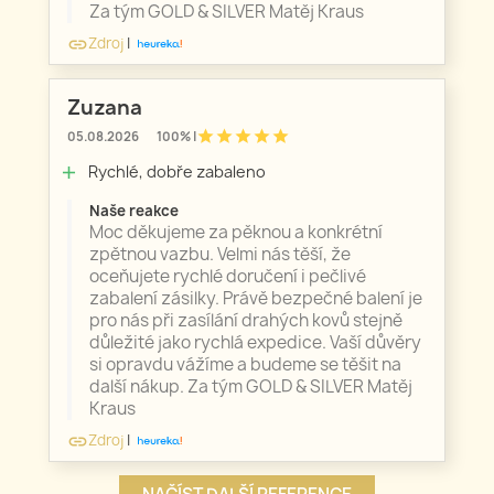
Za tým GOLD & SILVER Matěj Kraus
Zdroj
|
link
Zuzana
star
star
star
star
star
05.08.2026
100% |
Rychlé, dobře zabaleno
add
Naše reakce
Moc děkujeme za pěknou a konkrétní
zpětnou vazbu. Velmi nás těší, že
oceňujete rychlé doručení i pečlivé
zabalení zásilky. Právě bezpečné balení je
pro nás při zasílání drahých kovů stejně
důležité jako rychlá expedice. Vaší důvěry
si opravdu vážíme a budeme se těšit na
další nákup. Za tým GOLD & SILVER Matěj
Kraus
Zdroj
|
link