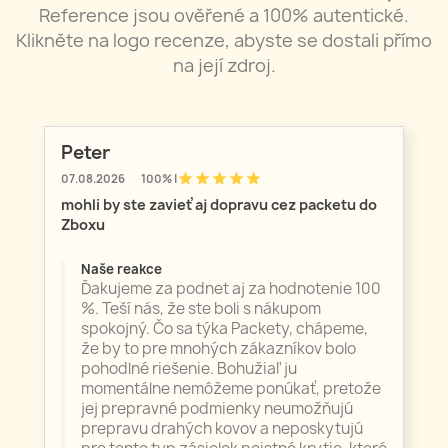
Reference jsou ověřené a 100% autentické.
Klikněte na logo recenze, abyste se dostali přímo
na její zdroj.
Peter
star
star
star
star
star
07.08.2026
100% |
mohli by ste zavieť aj dopravu cez packetu do
Zboxu
Naše reakce
Ďakujeme za podnet aj za hodnotenie 100
%. Teší nás, že ste boli s nákupom
spokojný. Čo sa týka Packety, chápeme,
že by to pre mnohých zákazníkov bolo
pohodlné riešenie. Bohužiaľ ju
momentálne nemôžeme ponúkať, pretože
jej prepravné podmienky neumožňujú
prepravu drahých kovov a neposkytujú