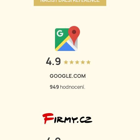
NAČÍST DALŠÍ REFERENCE
4.9
grade
grade
grade
grade
grade
GOOGLE.COM
949
hodnocení.