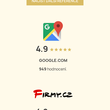
NAČÍST DALŠÍ REFERENCE
4.9
grade
grade
grade
grade
grade
GOOGLE.COM
950
hodnocení.