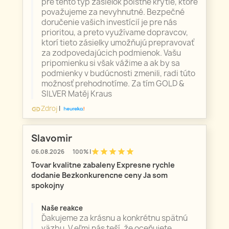
pre tento typ zásielok poistné krytie, ktoré
považujeme za nevyhnutné. Bezpečné
doručenie vašich investícií je pre nás
prioritou, a preto využívame dopravcov,
ktorí tieto zásielky umožňujú prepravovať
za zodpovedajúcich podmienok. Vašu
pripomienku si však vážime a ak by sa
podmienky v budúcnosti zmenili, radi túto
možnosť prehodnotíme. Za tím GOLD &
SILVER Matěj Kraus
Zdroj
|
link
Slavomir
star
star
star
star
star
06.08.2026
100% |
Tovar kvalitne zabaleny Expresne rychle
dodanie Bezkonkurencne ceny Ja som
spokojny
Naše reakce
Ďakujeme za krásnu a konkrétnu spätnú
väzbu. V eľmi nás teší, že oceňujete