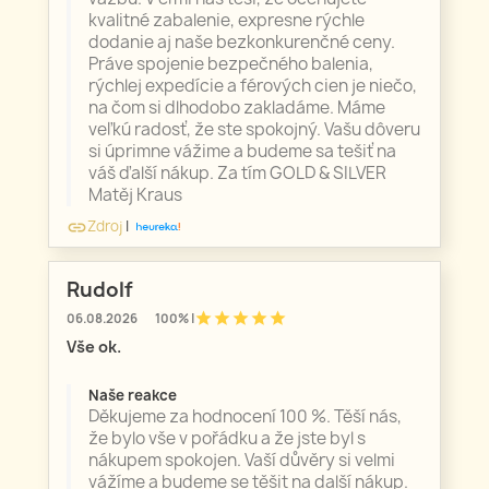
kvalitné zabalenie, expresne rýchle
dodanie aj naše bezkonkurenčné ceny.
Práve spojenie bezpečného balenia,
rýchlej expedície a férových cien je niečo,
na čom si dlhodobo zakladáme. Máme
veľkú radosť, že ste spokojný. Vašu dôveru
si úprimne vážime a budeme sa tešiť na
váš ďalší nákup. Za tím GOLD & SILVER
Matěj Kraus
Zdroj
|
link
Rudolf
star
star
star
star
star
06.08.2026
100% |
Vše ok.
Naše reakce
Děkujeme za hodnocení 100 %. Těší nás,
že bylo vše v pořádku a že jste byl s
nákupem spokojen. Vaší důvěry si velmi
vážíme a budeme se těšit na další nákup.