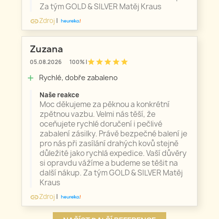
Za tým GOLD & SILVER Matěj Kraus
Zdroj
|
link
Zuzana
star
star
star
star
star
05.08.2026
100% |
Rychlé, dobře zabaleno
add
Naše reakce
Moc děkujeme za pěknou a konkrétní
zpětnou vazbu. Velmi nás těší, že
oceňujete rychlé doručení i pečlivé
zabalení zásilky. Právě bezpečné balení je
pro nás při zasílání drahých kovů stejně
důležité jako rychlá expedice. Vaší důvěry
si opravdu vážíme a budeme se těšit na
další nákup. Za tým GOLD & SILVER Matěj
Kraus
Zdroj
|
link