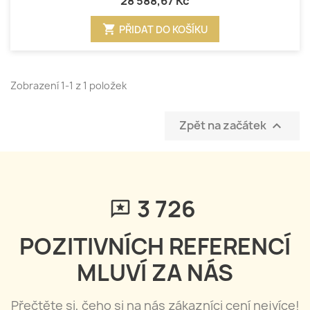
28 588,67 Kč
shopping_cart
PŘIDAT DO KOŠÍKU
Zobrazení 1-1 z 1 položek
Zpět na začátek

3 795
POZITIVNÍCH REFERENCÍ
MLUVÍ ZA NÁS
Přečtěte si, čeho si na nás zákazníci cení nejvíce!