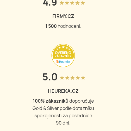
4.9
grade
grade
grade
grade
grade
FIRMY.CZ
1 504
hodnocení.
5.0
grade
grade
grade
grade
grade
HEUREKA.CZ
100
% zákazníků
doporučuje
Gold & Silver podle dotazníku
spokojenosti za posledních
90 dní.