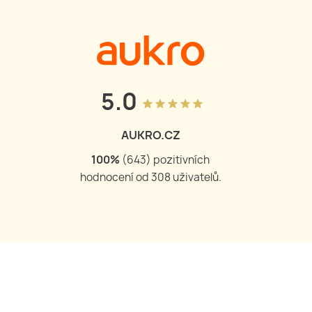
5.0
grade
grade
grade
grade
grade
AUKRO.CZ
100
%
(
644
) pozitivních
hodnocení od
309
uživatelů.