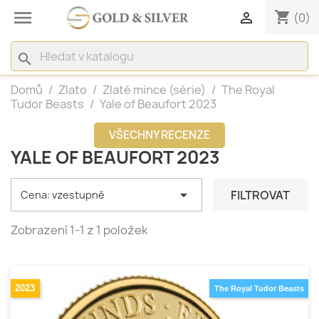

shopping_cart

(0)
search
Domů
Zlato
Zlaté mince (série)
The Royal
Tudor Beasts
Yale of Beaufort 2023
VŠECHNY RECENZE
YALE OF BEAUFORT 2023

FILTROVAT
Cena: vzestupně
Zobrazení 1-1 z 1 položek
2023
The Royal Tudor Beasts