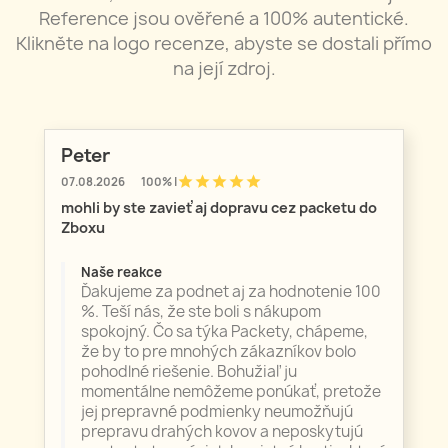
Reference jsou ověřené a 100% autentické.
Klikněte na logo recenze, abyste se dostali přímo
na její zdroj.
Peter
star
star
star
star
star
07.08.2026
100% |
mohli by ste zavieť aj dopravu cez packetu do
Zboxu
Naše reakce
Ďakujeme za podnet aj za hodnotenie 100
%. Teší nás, že ste boli s nákupom
spokojný. Čo sa týka Packety, chápeme,
že by to pre mnohých zákazníkov bolo
pohodlné riešenie. Bohužiaľ ju
momentálne nemôžeme ponúkať, pretože
jej prepravné podmienky neumožňujú
prepravu drahých kovov a neposkytujú