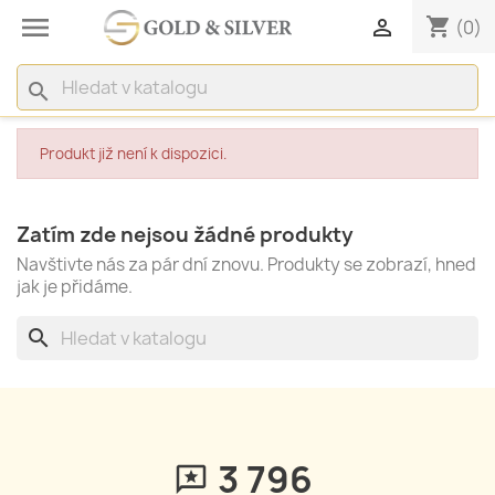

shopping_cart

(0)
search
Produkt již není k dispozici.
Zatím zde nejsou žádné produkty
Navštivte nás za pár dní znovu. Produkty se zobrazí, hned
jak je přidáme.
search
3 796