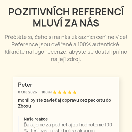
POZITIVNÍCH REFERENCÍ
MLUVÍ ZA NÁS
Přečtěte si, čeho si na nás zákazníci cení nejvíce!
Reference jsou ověřené a 100% autentické.
Klikněte na logo recenze, abyste se dostali přímo
na její zdroj.
Peter
star
star
star
star
star
07.08.2026
100% |
mohli by ste zavieť aj dopravu cez packetu do
Zboxu
Naše reakce
Ďakujeme za podnet aj za hodnotenie 100
%. Teší nás, že ste boli s nákupom