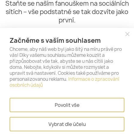
Staňte se naším fanouškem na sociálních
sítích – vše podstatné se tak dozvíte jako
první.
close
Začněme s vaším souhlasem
Chceme, aby náš web byl jako šitý na míru právě pro
vás! Díky vašemu souhlasu můžeme kouzlit a
přizpůsobovat vše tak, abyste se u nás cítili jako
doma. Nebojte, kdykoliv si můžete rozmyslet a
upravit svá nastavení. Cookies také používáme pro
personalizovanou reklamu.
Informace o zpracování
PRODUKTY

osobních údajů
NAŠE SPOLEČNOST

Povolit vše
VÁŠ ÚČET

Vybrat dle účelu
INFORMACE O OBCHODU
keyboard_arrow_down