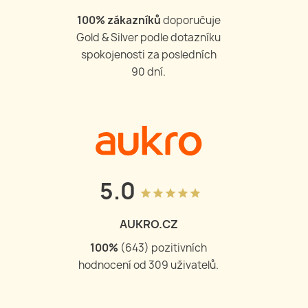
100
% zákazníků
doporučuje
Gold & Silver podle dotazníku
spokojenosti za posledních
90 dní.
5.0
grade
grade
grade
grade
grade
AUKRO.CZ
100
%
(
643
) pozitivních
hodnocení od
309
uživatelů.