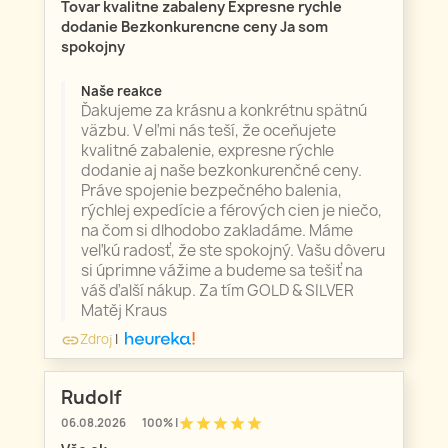
Tovar kvalitne zabaleny Expresne rychle
dodanie Bezkonkurencne ceny Ja som
spokojny
Naše reakce
Ďakujeme za krásnu a konkrétnu spätnú
väzbu. V eľmi nás teší, že oceňujete
kvalitné zabalenie, expresne rýchle
dodanie aj naše bezkonkurenčné ceny.
Práve spojenie bezpečného balenia,
rýchlej expedície a férových cien je niečo,
na čom si dlhodobo zakladáme. Máme
veľkú radosť, že ste spokojný. Vašu dôveru
si úprimne vážime a budeme sa tešiť na
váš ďalší nákup. Za tím GOLD & SILVER
Matěj Kraus
Zdroj
|
link
Rudolf
star
star
star
star
star
06.08.2026
100% |