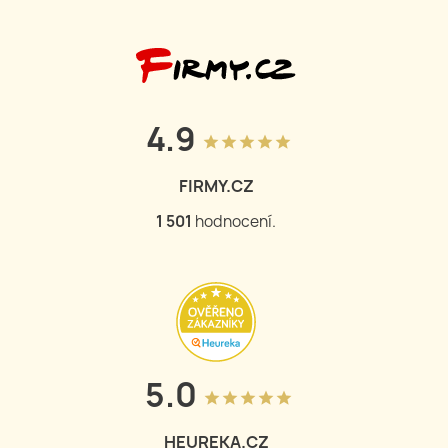
4.9
grade
grade
grade
grade
grade
FIRMY.CZ
1 502
hodnocení.
5.0
grade
grade
grade
grade
grade
HEUREKA.CZ