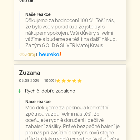
Vše ok.
Naše reakce
Děkujeme za hodnocení 100 %. Těší nás,
že bylo vše v pořádku a že jste byl s
nákupem spokojen. Vaší důvěry si velmi
vážíme a budeme se těšit na další nákup.
Za tým GOLD & SILVER Matěj Kraus
Zdroj
|
link
Zuzana
star
star
star
star
star
05.08.2026
100% |
Rychlé, dobře zabaleno
add
Naše reakce
Moc děkujeme za pěknou a konkrétní
zpětnou vazbu. Velmi nás těší, že
oceňujete rychlé doručení i pečlivé
zabalení zásilky. Právě bezpečné balení je
pro nás při zasílání drahých kovů stejně
důležité jako rychlá expedice. Vaší důvěry