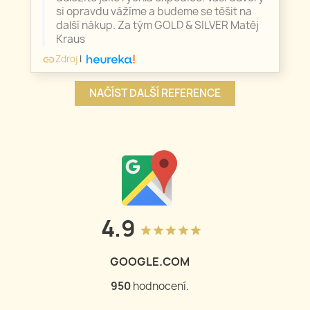
si opravdu vážíme a budeme se těšit na
další nákup. Za tým GOLD & SILVER Matěj
Kraus
Zdroj
|
link
NAČÍST DALŠÍ REFERENCE
4.9
grade
grade
grade
grade
grade
GOOGLE.COM
950
hodnocení.