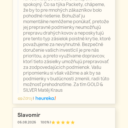
spokojný. Čo sa týka Packety, chápeme,
že by to pre mnohých zákazníkov bolo
pohodlné riešenie. Bohužiaľ ju
momentálne nemôžeme ponúkať, pretože
jej prepravné podmienky neumožňujú
prepravu drahých kovov a neposkytujú
pre tento typ zásielok poistné krytie, ktoré
považujeme za nevyhnutné. Bezpečné
doručenie vašich investícií je pre nás
prioritou, a preto využívame dopravcov,
ktorí tieto zásielky umožňujú prepravovať
za zodpovedajúcich podmienok. Vašu
pripomienku si však vážime a ak by sa
podmienky v budúcnosti zmenili, radi túto
možnosť prehodnotíme. Za tím GOLD &
SILVER Matěj Kraus
Zdroj
|
link
Slavomir
star
star
star
star
star
06.08.2026
100% |