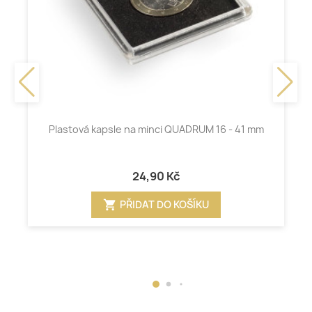
Plastová kapsle na minci QUADRUM 16 - 41 mm
24,90 Kč
shopping_cart
PŘIDAT DO KOŠÍKU