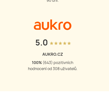
90 dní.
5.0
grade
grade
grade
grade
grade
AUKRO.CZ
100
%
(
644
) pozitivních
hodnocení od
309
uživatelů.