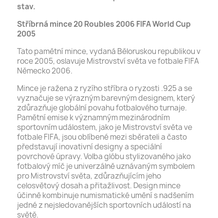
stav.
Stříbrná mince 20 Roubles 2006 FIFA World Cup
2005
Tato pamětní mince, vydaná Běloruskou republikou v
roce 2005, oslavuje Mistrovství světa ve fotbale FIFA
Německo 2006.
Mince je ražena z ryzího stříbra o ryzosti .925 a se
vyznačuje se výrazným barevným designem, který
zdůrazňuje globální povahu fotbalového turnaje.
Pamětní emise k významným mezinárodním
sportovním událostem, jako je Mistrovství světa ve
fotbale FIFA, jsou oblíbené mezi sběrateli a často
představují inovativní designy a speciální
povrchové úpravy. Volba glóbu stylizovaného jako
fotbalový míč je univerzálně uznávaným symbolem
pro Mistrovství světa, zdůrazňujícím jeho
celosvětový dosah a přitažlivost. Design mince
účinně kombinuje numismatické umění s nadšením
jedné z nejsledovanějších sportovních událostí na
světě.