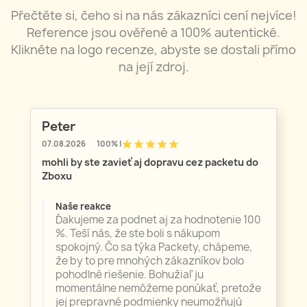
Přečtěte si, čeho si na nás zákazníci cení nejvíce!
Reference jsou ověřené a 100% autentické.
Klikněte na logo recenze, abyste se dostali přímo
na její zdroj.
Peter
star
star
star
star
star
07.08.2026
100% |
mohli by ste zavieť aj dopravu cez packetu do
Zboxu
Naše reakce
Ďakujeme za podnet aj za hodnotenie 100
%. Teší nás, že ste boli s nákupom
spokojný. Čo sa týka Packety, chápeme,
že by to pre mnohých zákazníkov bolo
pohodlné riešenie. Bohužiaľ ju
momentálne nemôžeme ponúkať, pretože
jej prepravné podmienky neumožňujú