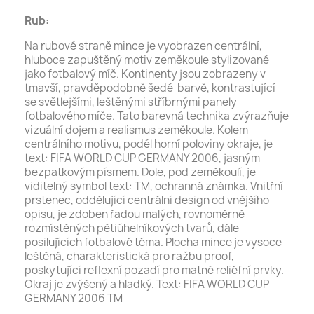
Rub:
Na rubové straně mince je vyobrazen centrální,
hluboce zapuštěný motiv zeměkoule stylizované
jako fotbalový míč. Kontinenty jsou zobrazeny v
tmavší, pravděpodobně šedé barvě, kontrastující
se světlejšími, leštěnými stříbrnými panely
fotbalového míče. Tato barevná technika zvýrazňuje
vizuální dojem a realismus zeměkoule. Kolem
centrálního motivu, podél horní poloviny okraje, je
text: FIFA WORLD CUP GERMANY 2006, jasným
bezpatkovým písmem. Dole, pod zeměkoulí, je
viditelný symbol text: TM, ochranná známka. Vnitřní
prstenec, oddělující centrální design od vnějšího
opisu, je zdoben řadou malých, rovnoměrně
rozmístěných pětiúhelníkových tvarů, dále
posilujících fotbalové téma. Plocha mince je vysoce
leštěná, charakteristická pro ražbu proof,
poskytující reflexní pozadí pro matné reliéfní prvky.
Okraj je zvýšený a hladký. Text: FIFA WORLD CUP
GERMANY 2006 TM