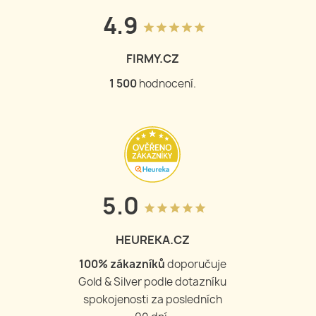
4.9
grade
grade
grade
grade
grade
FIRMY.CZ
1 504
hodnocení.
5.0
grade
grade
grade
grade
grade
HEUREKA.CZ
100
% zákazníků
doporučuje
Gold & Silver podle dotazníku
spokojenosti za posledních