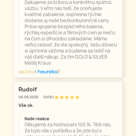
Ďakujeme za krásnu a konkrétnu spätnú
väzbu. V eľmi nás teší, že oceňujete
kvalitné zabalenie, expresne rýchle
dodanie aj naše bezkonkurenčné ceny.
Práve spojenie bezpečného balenia,
rýchlej expedície a férových cien je niečo,
na čom si dlhodobo zakladáme. Máme
veľkú radosť, že ste spokojný. Vašu dôveru
si úprimne vážime a budeme sa tešiť na
váš ďalší nákup. Za tím GOLD & SILVER
Matěj Kraus
Zdroj
|
link
Rudolf
star
star
star
star
star
06.08.2026
100% |
Vše ok.
Naše reakce
Děkujeme za hodnocení 100 %. Těší nás,
že bylo vše v pořádku a že jste byl s