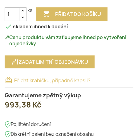
ks

PŘIDAT DO KOŠÍKU

skladem ihned k dodání
↗
Cenu produktu vám zafixujeme ihned po vytvoření
objednávky.
ZADAT LIMITNÍ OBJEDNÁVKU
card_giftcard
Přidat krabičku, případně kapsli?
Garantujeme zpětný výkup
993,38 Kč
Pojištění doručení
Diskrétní balení bez označení obsahu