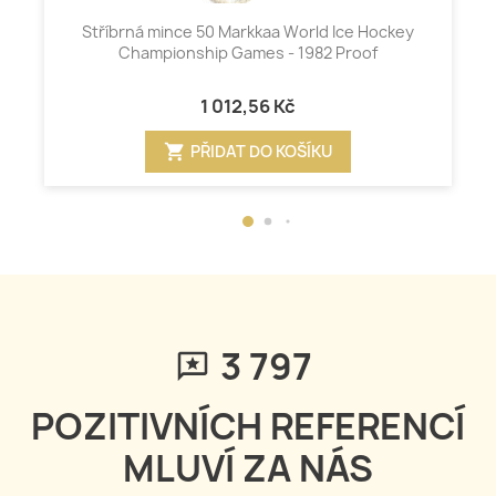
Stříbrná mince 50 Markkaa World Ice Hockey
Championship Games - 1982 Proof
1 012,56 Kč
shopping_cart
PŘIDAT DO KOŠÍKU
3 797
POZITIVNÍCH REFERENCÍ
MLUVÍ ZA NÁS