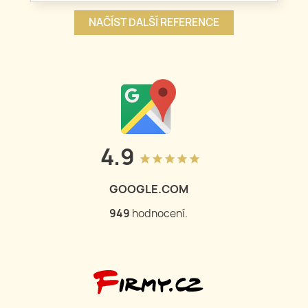
NAČÍST DALŠÍ REFERENCE
4.9
grade
grade
grade
grade
grade
GOOGLE.COM
950
hodnocení.