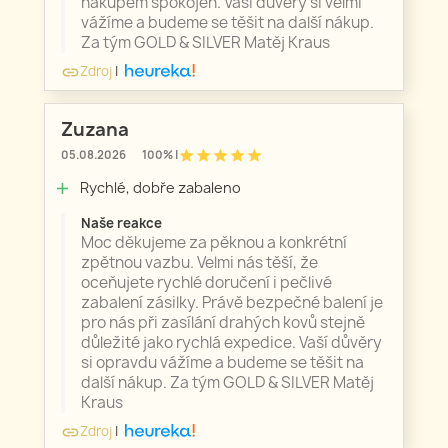
nákupem spokojen. Vaší důvěry si velmi
vážíme a budeme se těšit na další nákup.
Za tým GOLD & SILVER Matěj Kraus
Zdroj
|
link
Zuzana
star
star
star
star
star
05.08.2026
100% |
Rychlé, dobře zabaleno
add
Naše reakce
Moc děkujeme za pěknou a konkrétní
zpětnou vazbu. Velmi nás těší, že
oceňujete rychlé doručení i pečlivé
zabalení zásilky. Právě bezpečné balení je
pro nás při zasílání drahých kovů stejně
důležité jako rychlá expedice. Vaší důvěry
si opravdu vážíme a budeme se těšit na
další nákup. Za tým GOLD & SILVER Matěj
Kraus
Zdroj
|
link