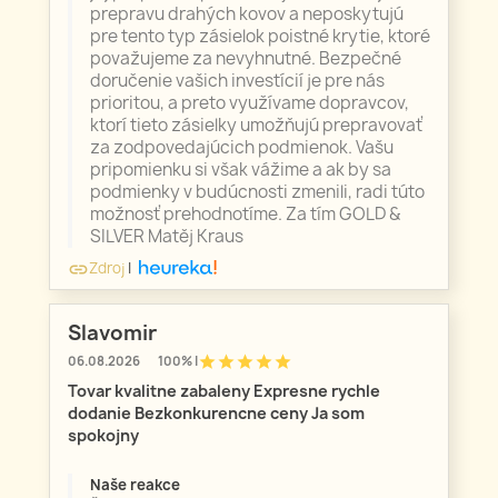
prepravu drahých kovov a neposkytujú
pre tento typ zásielok poistné krytie, ktoré
považujeme za nevyhnutné. Bezpečné
doručenie vašich investícií je pre nás
prioritou, a preto využívame dopravcov,
ktorí tieto zásielky umožňujú prepravovať
za zodpovedajúcich podmienok. Vašu
pripomienku si však vážime a ak by sa
podmienky v budúcnosti zmenili, radi túto
možnosť prehodnotíme. Za tím GOLD &
SILVER Matěj Kraus
Zdroj
|
link
Slavomir
star
star
star
star
star
06.08.2026
100% |
Tovar kvalitne zabaleny Expresne rychle
dodanie Bezkonkurencne ceny Ja som
spokojny
Naše reakce