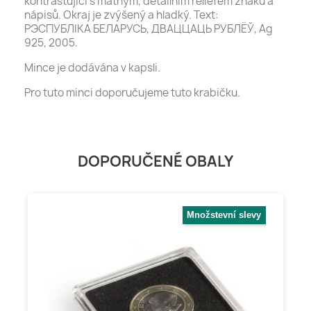
kontrastující s matným, detailním reliéfem znaku a
nápisů. Okraj je zvýšený a hladký. Text:
РЭСПУБЛІКА БЕЛАРУСЬ, ДВАЦЦАЦЬ РУБЛЁЎ, Ag
925, 2005.
Mince je dodávána v kapsli.
Pro tuto minci doporučujeme tuto krabičku.
DOPORUČENÉ OBALY
Množstevní slevy