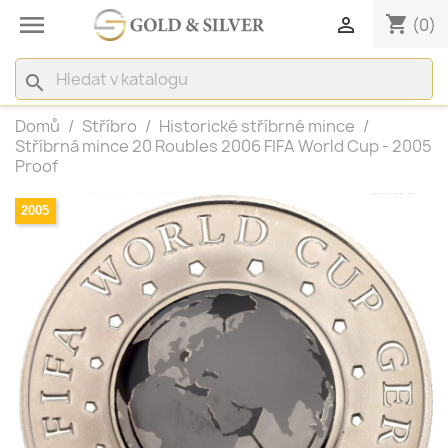

shopping_cart

(0)
search
Domů
Stříbro
Historické stříbrné mince
Stříbrná mince 20 Roubles 2006 FIFA World Cup - 2005
Proof
2005