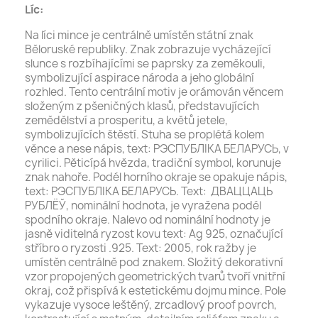
Líc:
Na líci mince je centrálně umístěn státní znak
Běloruské republiky. Znak zobrazuje vycházející
slunce s rozbíhajícími se paprsky za zeměkouli,
symbolizující aspirace národa a jeho globální
rozhled. Tento centrální motiv je orámován věncem
složeným z pšeničných klasů, představujících
zemědělství a prosperitu, a květů jetele,
symbolizujících štěstí. Stuha se proplétá kolem
věnce a nese nápis, text: РЭСПУБЛІКА БЕЛАРУСЬ, v
cyrilici. Pěticípá hvězda, tradiční symbol, korunuje
znak nahoře. Podél horního okraje se opakuje nápis,
text: РЭСПУБЛІКА БЕЛАРУСЬ. Text: ДВАЦЦАЦЬ
РУБЛЁЎ, nominální hodnota, je vyražena podél
spodního okraje. Nalevo od nominální hodnoty je
jasně viditelná ryzost kovu text: Ag 925, označující
stříbro o ryzosti .925. Text: 2005, rok ražby je
umístěn centrálně pod znakem. Složitý dekorativní
vzor propojených geometrických tvarů tvoří vnitřní
okraj, což přispívá k estetickému dojmu mince. Pole
vykazuje vysoce leštěný, zrcadlový proof povrch,