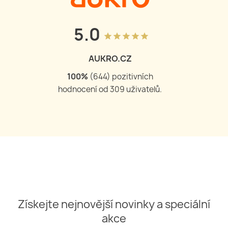
5.0
grade
grade
grade
grade
grade
AUKRO.CZ
100
%
(
644
) pozitivních
hodnocení od
309
uživatelů.
Získejte nejnovější novinky a speciální
akce