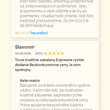
ktorí tieto zásielky umožňujú prepravovať
za zodpovedajúcich podmienok. Vašu
pripomienku si však vážime a ak by sa
podmienky v budúcnosti zmenili, radi túto
možnosť prehodnotíme. Za tím GOLD &
SILVER Matěj Kraus
Zdroj
|
link
Slavomir
star
star
star
star
star
06.08.2026
100% |
Tovar kvalitne zabaleny Expresne rychle
dodanie Bezkonkurencne ceny Ja som
spokojny
Naše reakce
Ďakujeme za krásnu a konkrétnu spätnú
väzbu. V eľmi nás teší, že oceňujete
kvalitné zabalenie, expresne rýchle
dodanie aj naše bezkonkurenčné ceny.
Práve spojenie bezpečného balenia,
rýchlej expedície a férových cien je niečo,