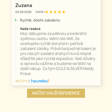
Zuzana
star
star
star
star
star
05.08.2026
100% |
Rychlé, dobře zabaleno
add
Naše reakce
Moc děkujeme za pěknou a konkrétní
zpětnou vazbu. Velmi nás těší, že
oceňujete rychlé doručení i pečlivé
zabalení zásilky. Právě bezpečné balení je
pro nás při zasílání drahých kovů stejně
důležité jako rychlá expedice. Vaší důvěry
si opravdu vážíme a budeme se těšit na
další nákup. Za tým GOLD & SILVER Matěj
Kraus
Zdroj
|
link
NAČÍST DALŠÍ REFERENCE