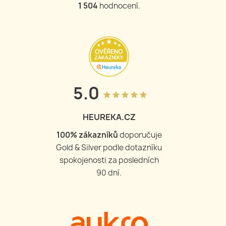
1 504
hodnocení.
5.0
grade
grade
grade
grade
grade
HEUREKA.CZ
100
% zákazníků
doporučuje
Gold & Silver podle dotazníku
spokojenosti za posledních
90 dní.