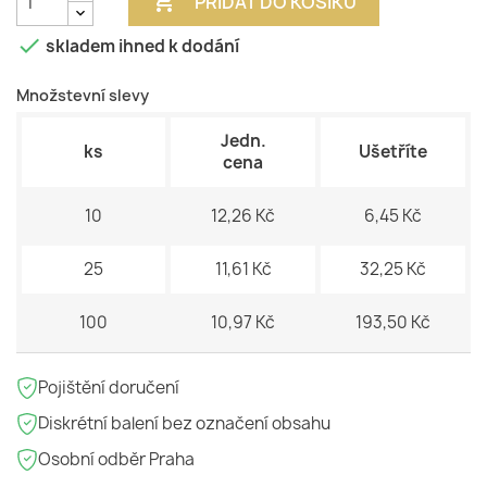

PŘIDAT DO KOŠÍKU

skladem ihned k dodání
Množstevní slevy
Jedn.
ks
Ušetříte
cena
10
12,26 Kč
6,45 Kč
25
11,61 Kč
32,25 Kč
100
10,97 Kč
193,50 Kč
Pojištění doručení
Diskrétní balení bez označení obsahu
Osobní odběr Praha