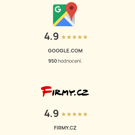
4.9
grade
grade
grade
grade
grade
GOOGLE.COM
950
hodnocení.
4.9
grade
grade
grade
grade
grade
FIRMY.CZ