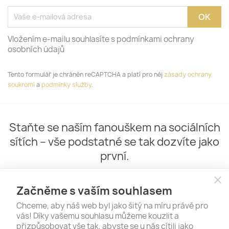
Vložením e-mailu souhlasíte s podmínkami ochrany
osobních údajů
Tento formulář je chráněn reCAPTCHA a platí pro něj
zásady ochrany
soukromí
a
podmínky služby
.
Staňte se naším fanouškem na sociálních
sítích – vše podstatné se tak dozvíte jako
první.
close
Začněme s vaším souhlasem
Chceme, aby náš web byl jako šitý na míru právě pro
vás! Díky vašemu souhlasu můžeme kouzlit a
přizpůsobovat vše tak, abyste se u nás cítili jako