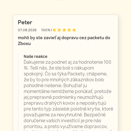
Peter
star
star
star
star
star
07.08.2026
100% |
mohli by ste zavieť aj dopravu cez packetu do
Zboxu
Naše reakce
Ďakujeme za podnet aj za hodnotenie 100
%. Teší nás, že ste boli s nákupom
spokojný. Čo sa týka Packety, chápeme,
že by to pre mnohých zákazníkov bolo
pohodlné riešenie. Bohužiaľ ju
momentálne nemôžeme ponúkať, pretože
jej prepravné podmienky neumožňujú
prepravu drahých kovov a neposkytujú
pre tento typ zásielok poistné krytie, ktoré
považujeme za nevyhnutné. Bezpečné
doručenie vašich investícií je pre nás
prioritou, a preto využívame dopravcov,