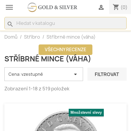

shopping_cart

(0)
search
Domů
Stříbro
Stříbrné mince (váha)
VŠECHNY RECENZE
STŘÍBRNÉ MINCE (VÁHA)

FILTROVAT
Cena: vzestupně
Zobrazení 1-18 z 519 položek
Množstevní slevy