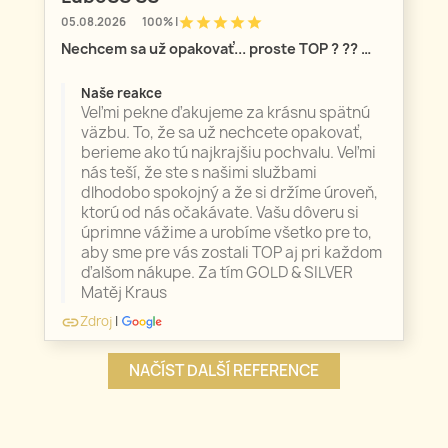
star
star
star
star
star
05.08.2026
100% |
Nechcem sa už opakovať... proste TOP ? ?? …
Naše reakce
Veľmi pekne ďakujeme za krásnu spätnú
väzbu. To, že sa už nechcete opakovať,
berieme ako tú najkrajšiu pochvalu. Veľmi
nás teší, že ste s našimi službami
dlhodobo spokojný a že si držíme úroveň,
ktorú od nás očakávate. Vašu dôveru si
úprimne vážime a urobíme všetko pre to,
aby sme pre vás zostali TOP aj pri každom
ďalšom nákupe. Za tím GOLD & SILVER
Matěj Kraus
Zdroj
|
link
NAČÍST DALŠÍ REFERENCE