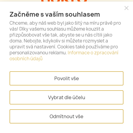
close
Začněme s vaším souhlasem
5.0
grade
grade
grade
grade
grade
Chceme, aby náš web byl jako šitý na míru právě pro
vás! Díky vašemu souhlasu můžeme kouzlit a
AUKRO.CZ
přizpůsobovat vše tak, abyste se u nás cítili jako
doma. Nebojte, kdykoliv si můžete rozmyslet a
100
%
(
644
) pozitivních
upravit svá nastavení. Cookies také používáme pro
hodnocení od
309
uživatelů.
personalizovanou reklamu.
Informace o zpracování
osobních údajů
Povolit vše
Vybrat dle účelu
Odmítnout vše
Získejte nejnovější novinky a speciální
akce