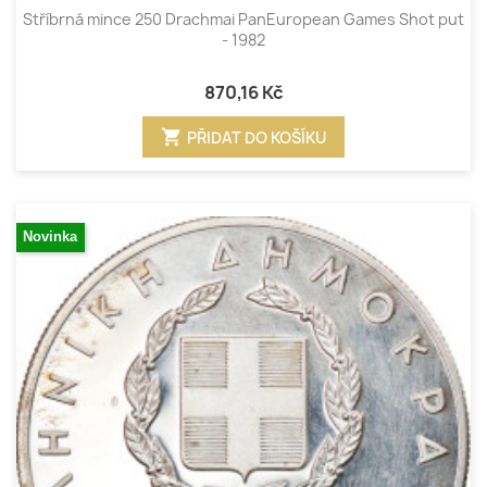
Stříbrná mince 250 Drachmai PanEuropean Games Shot put
- 1982
870,16 Kč
shopping_cart
PŘIDAT DO KOŠÍKU
Novinka