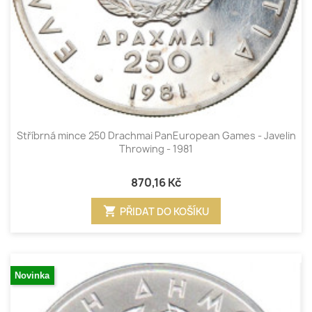
Stříbrná mince 250 Drachmai PanEuropean Games - Javelin
Throwing - 1981
870,16 Kč
shopping_cart
PŘIDAT DO KOŠÍKU
Novinka