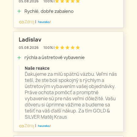
star
star
star
star
star
05.08.2026
100% |
Rychlé, dobře zabaleno
add
Zdroj
|
link
Ladislav
star
star
star
star
star
05.08.2026
100% |
rýchla a ústretové vybavenie
add
Naše reakce
Ďakujeme za milú spätnú väzbu. Veľmi nás
teší, že ste boli spokojný s rýchlym a
ústretovým vybavením vašej objednávky.
Práve ochota pomôcť a promptné
vybavenie sú pre nás veľmi dôležité. Vašu
dôveru si úprimne vážime a budeme sa
tešiť na váš ďalší nákup. Za tím GOLD &
SILVER Matěj Kraus
Zdroj
|
link