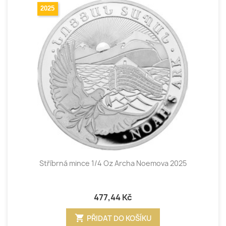
2025
Stříbrná mince 1/4 Oz Archa Noemova 2025
477,44 Kč
shopping_cart
PŘIDAT DO KOŠÍKU