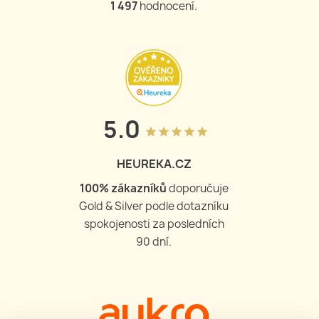
1 502
hodnocení.
5.0
grade
grade
grade
grade
grade
HEUREKA.CZ
100
% zákazníků
doporučuje
Gold & Silver podle dotazníku
spokojenosti za posledních
90 dní.