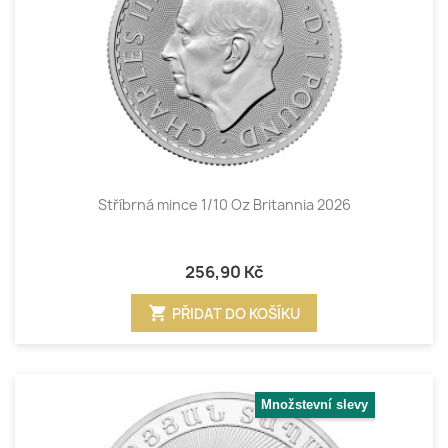
Stříbrná mince 1/10 Oz Britannia 2026
256,90 Kč
shopping_cart
PŘIDAT DO KOŠÍKU
Množstevní slevy