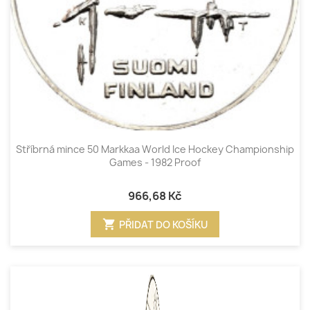
Stříbrná mince 50 Markkaa World Ice Hockey Championship
Games - 1982 Proof
966,68 Kč
shopping_cart
PŘIDAT DO KOŠÍKU