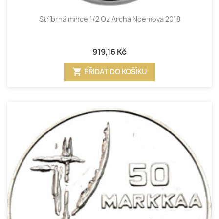
Stříbrná mince 1/2 Oz Archa Noemova 2018
919,16 Kč
shopping_cart
PŘIDAT DO KOŠÍKU