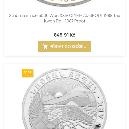
Stříbrná mince 5000 Won XXIV OLYMPIAD SEOUL 1988 Tae
Kwon Do - 1987 Proof
845,91 Kč
shopping_cart
PŘIDAT DO KOŠÍKU
2025