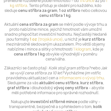
přehledně rozdělené podle hmotnosti – od
1/4 unce
až po
1
kg stříbra
. Tento přístup je ideální pro každého, kdo
sleduje
cenu stříbra za gram
,
1 oz stříbro
nebo celkovou
cenu stříbra 1 kg
.
Aktuální
cena stříbra za gram
se mění podle vývoje trhu a
proto nabízíme mince, jejichž hmotnost vám umožní
snadno přepočítat investiční hodnotu. Nejčastěji hledané
jsou formáty
1 oz
(trojská unce)
, u nichž je
kurz stříbra
mezinárodně sledovaným ukazatelem. Pro větší objemy
nabízíme i mince a slitky o hmotnosti
1 kilogram
, kde je
cena stříbra 1 kg
obvykle výhodnější v poměru
cena/váha.
Zákazníci se často ptají:
Kolik stojí gram stříbra?
nebo
Jak
se vyvíjí cena stříbra za 10 let?
Vycházíme jim vstříc
pravidelnou aktualizací cen a
informacemi o vývoji trhu
.
Sledujeme za vás
aktuální cenu stříbra
,
kurz stříbra
,
graf stříbra
i dlouhodobý
vývoj ceny stříbra
– abyste
měli potřebné informace pro správné rozhodnutí.
Nakupujte
investiční stříbrné mince
podle váhy –
transparentně, bezpečně a s přehledem o tom,
kolik