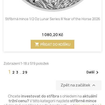
Stříbrná mince 1/2 Oz Lunar Series III Year of the Horse 2026
1 080,20 Kč
shopping_cart
PŘIDAT DO KOŠÍKU
Zobrazení 1-18 z 519 položek
1

Další
2
3
…
29
Zpět na začátek

Chcete
investovat do stříbra
s ohledem na
aktuální
tržní cenu?
V této kategorii najdete
stříbrné mince