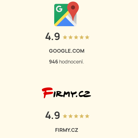
4.9
grade
grade
grade
grade
grade
GOOGLE.COM
948
hodnocení.
4.9
grade
grade
grade
grade
grade
FIRMY.CZ