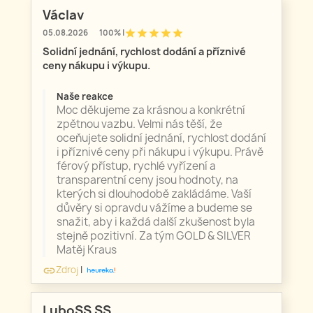
Václav
star
star
star
star
star
05.08.2026
100% |
Solidní jednání, rychlost dodání a příznivé
ceny nákupu i výkupu.
Naše reakce
Moc děkujeme za krásnou a konkrétní
zpětnou vazbu. Velmi nás těší, že
oceňujete solidní jednání, rychlost dodání
i příznivé ceny při nákupu i výkupu. Právě
férový přístup, rychlé vyřízení a
transparentní ceny jsou hodnoty, na
kterých si dlouhodobě zakládáme. Vaší
důvěry si opravdu vážíme a budeme se
snažit, aby i každá další zkušenost byla
stejně pozitivní. Za tým GOLD & SILVER
Matěj Kraus
Zdroj
|
link
LuboSS SS