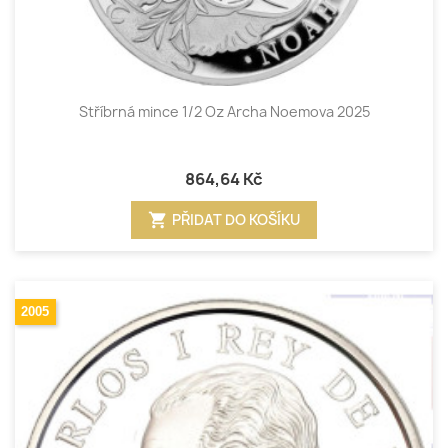
Stříbrná mince 1/2 Oz Archa Noemova 2025
864,64 Kč
shopping_cart
PŘIDAT DO KOŠÍKU
2005