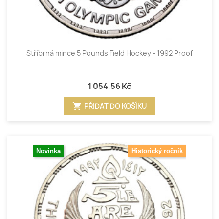
Stříbrná mince 5 Pounds Field Hockey - 1992 Proof
1 054,56 Kč
shopping_cart
PŘIDAT DO KOŠÍKU
Novinka
Historický ročník