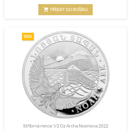
shopping_cart
PŘIDAT DO KOŠÍKU
2022
Stříbrná mince 1/2 Oz Archa Noemova 2022