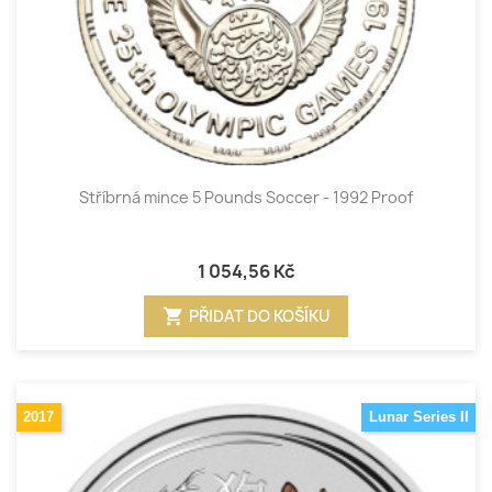
Stříbrná mince 5 Pounds Soccer - 1992 Proof
1 054,56 Kč
shopping_cart
PŘIDAT DO KOŠÍKU
2017
Lunar Series II