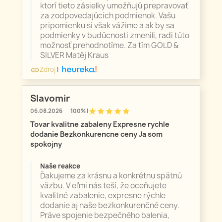
ktorí tieto zásielky umožňujú prepravovať
za zodpovedajúcich podmienok. Vašu
pripomienku si však vážime a ak by sa
podmienky v budúcnosti zmenili, radi túto
možnosť prehodnotíme. Za tím GOLD &
SILVER Matěj Kraus
Zdroj
|
link
Slavomir
star
star
star
star
star
06.08.2026
100% |
Tovar kvalitne zabaleny Expresne rychle
dodanie Bezkonkurencne ceny Ja som
spokojny
Naše reakce
Ďakujeme za krásnu a konkrétnu spätnú
väzbu. V eľmi nás teší, že oceňujete
kvalitné zabalenie, expresne rýchle
dodanie aj naše bezkonkurenčné ceny.
Práve spojenie bezpečného balenia,