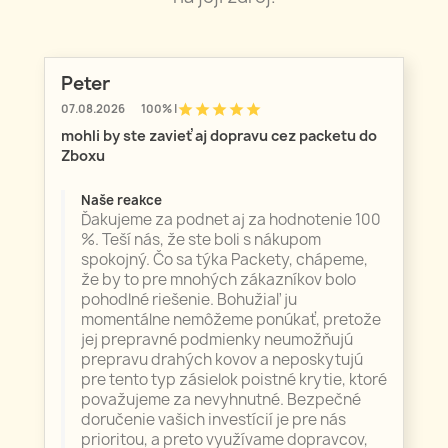
Peter
star
star
star
star
star
07.08.2026
100% |
mohli by ste zavieť aj dopravu cez packetu do
Zboxu
Naše reakce
Ďakujeme za podnet aj za hodnotenie 100
%. Teší nás, že ste boli s nákupom
spokojný. Čo sa týka Packety, chápeme,
že by to pre mnohých zákazníkov bolo
pohodlné riešenie. Bohužiaľ ju
momentálne nemôžeme ponúkať, pretože
jej prepravné podmienky neumožňujú
prepravu drahých kovov a neposkytujú
pre tento typ zásielok poistné krytie, ktoré
považujeme za nevyhnutné. Bezpečné
doručenie vašich investícií je pre nás
prioritou, a preto využívame dopravcov,