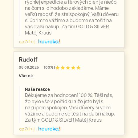
rýchlej expedície a férových cien je niečo,
na čom si dlhodobo zakladáme. Máme
veľkú radosť, že ste spokojný. Vašu dôveru
si úprimne vážime a budeme sa tešiť na
váš ďalší nákup. Za tím GOLD & SILVER
Matěj Kraus
Zdroj
|
link
Rudolf
star
star
star
star
star
06.08.2026
100% |
Vše ok.
Naše reakce
Děkujeme za hodnocení 100 %. Těší nás,
že bylo vše v pořádku a že jste byl s
nákupem spokojen. Vaší důvěry si velmi
vážíme a budeme se těšit na další nákup.
Za tým GOLD & SILVER Matěj Kraus
Zdroj
|
link