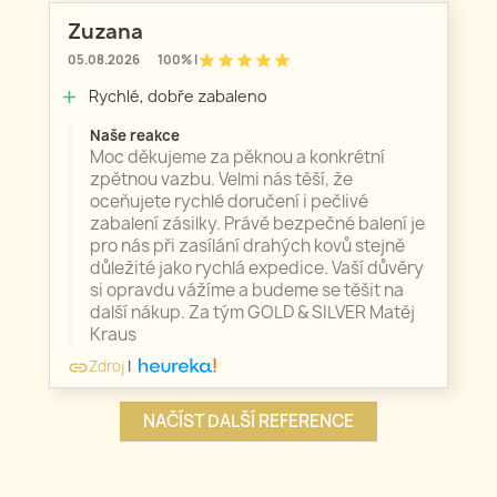
Zuzana
star
star
star
star
star
05.08.2026
100% |
Rychlé, dobře zabaleno
add
Naše reakce
Moc děkujeme za pěknou a konkrétní
zpětnou vazbu. Velmi nás těší, že
oceňujete rychlé doručení i pečlivé
zabalení zásilky. Právě bezpečné balení je
pro nás při zasílání drahých kovů stejně
důležité jako rychlá expedice. Vaší důvěry
si opravdu vážíme a budeme se těšit na
další nákup. Za tým GOLD & SILVER Matěj
Kraus
Zdroj
|
link
NAČÍST DALŠÍ REFERENCE