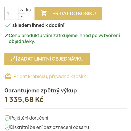
ks

PŘIDAT DO KOŠÍKU

skladem ihned k dodání
↗
Cenu produktu vám zafixujeme ihned po vytvoření
objednávky.
ZADAT LIMITNÍ OBJEDNÁVKU
card_giftcard
Přidat krabičku, případně kapsli?
Garantujeme zpětný výkup
1 335,68 Kč
Pojištění doručení
Diskrétní balení bez označení obsahu