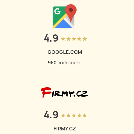
4.9
grade
grade
grade
grade
grade
GOOGLE.COM
950
hodnocení.
4.9
grade
grade
grade
grade
grade
FIRMY.CZ