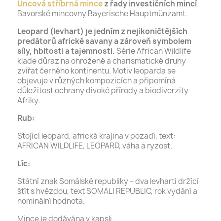
Uncová stříbrná mince
z řady investičních mincí
Bavorské mincovny Bayerische Hauptmünzamt.
Leopard (levhart) je jedním z nejikoničtějších
predátorů africké savany a zároveň symbolem
síly, hbitosti a tajemnosti.
Série African Wildlife
klade důraz na ohrožené a charismatické druhy
zvířat černého kontinentu. Motiv leoparda se
objevuje v různých kompozicích a připomíná
důležitost ochrany divoké přírody a biodiverzity
Afriky.
Rub:
Stojící leopard, africká krajina v pozadí, text:
AFRICAN WILDLIFE, LEOPARD, váha a ryzost.
Líc:
Státní znak Somálské republiky – dva levharti držící
štít s hvězdou, text SOMALI REPUBLIC, rok vydání a
nominální hodnota.
Mince je dodávána v kapsli.