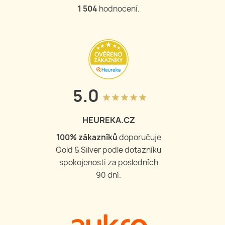
1 504
hodnocení.
5.0
grade
grade
grade
grade
grade
HEUREKA.CZ
100
% zákazníků
doporučuje
Gold & Silver podle dotazníku
spokojenosti za posledních
90 dní.