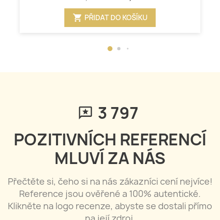
shopping_cart
PŘIDAT DO KOŠÍKU
3 797
POZITIVNÍCH REFERENCÍ
MLUVÍ ZA NÁS
Přečtěte si, čeho si na nás zákazníci cení nejvíce!
Reference jsou ověřené a 100% autentické.
Klikněte na logo recenze, abyste se dostali přímo
na její zdroj.