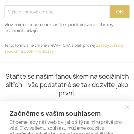
Vložením e-mailu souhlasíte s podmínkami ochrany
osobních údajů
Tento formulář je chráněn reCAPTCHA a platí pro něj
zásady ochrany
soukromí
a
podmínky služby
.
Staňte se naším fanouškem na sociálních
sítích – vše podstatné se tak dozvíte jako
první.
close
Začněme s vaším souhlasem
Chceme, aby náš web byl jako šitý na míru právě pro
vás! Díky vašemu souhlasu můžeme kouzlit a