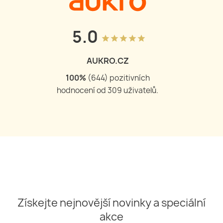
5.0
grade
grade
grade
grade
grade
AUKRO.CZ
100
%
(
644
) pozitivních
hodnocení od
309
uživatelů.
Získejte nejnovější novinky a speciální
akce