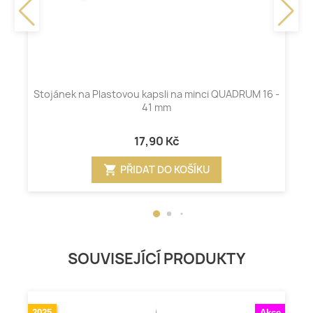
Stojánek na Plastovou kapsli na minci QUADRUM 16 -
41 mm
17,90 Kč
shopping_cart
PŘIDAT DO KOŠÍKU
SOUVISEJÍCÍ PRODUKTY
2025
Akce