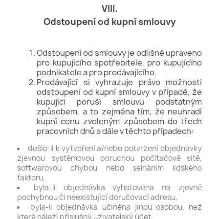
VIII.
Odstoupení od kupní smlouvy
Odstoupení od smlouvy je odlišně upraveno
pro kupujícího spotřebitele, pro kupujícího
podnikatele a pro prodávajícího.
Prodávající si vyhrazuje právo možnosti
odstoupení od kupní smlouvy v případě, že
kupující poruší smlouvu podstatným
způsobem, a to zejména tím, že neuhradí
kupní cenu zvoleným způsobem do třech
pracovních dnů a dále v těchto případech:
došlo-li k vytvoření a/nebo potvrzení objednávky
zjevnou systémovou poruchou počítačové sítě,
softwarovou chybou nebo selháním lidského
faktoru,
byla-li objednávka vyhotovena na zjevně
pochybnou či neexistující doručovací adresu,
byla-li objednávka učiněna jinou osobou, než
které náleží příslušný uživatelský účet,