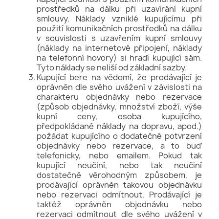
prostředků na dálku při uzavírání kupní
smlouvy. Náklady vzniklé kupujícímu při
použití komunikačních prostředků na dálku
v souvislosti s uzavřením kupní smlouvy
(náklady na internetové připojení, náklady
na telefonní hovory) si hradí kupující sám.
Tyto náklady se neliší od základní sazby.
Kupující bere na vědomí, že prodávající je
oprávněn dle svého uvážení v závislosti na
charakteru objednávky nebo rezervace
(způsob objednávky, množství zboží, výše
kupní ceny, osoba kupujícího,
předpokládané náklady na dopravu, apod.)
požádat kupujícího o dodatečné potvrzení
objednávky nebo rezervace, a to buď
telefonicky, nebo emailem. Pokud tak
kupující neučiní, nebo tak neučiní
dostatečně věrohodným způsobem, je
prodávající oprávněn takovou objednávku
nebo rezervaci odmítnout. Prodávající je
taktéž oprávněn objednávku nebo
rezervaci odmítnout dle svého uvážení v