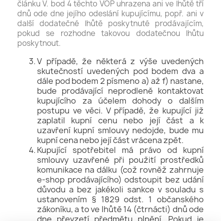
článku V. bod 4 těchto VOP uhrazena ani ve lhůtě tří
dnů ode dne jejího odeslání kupujícímu, popř. ani v
další dodatečné lhůtě poskytnuté prodávajícím,
pokud se rozhodne takovou dodatečnou lhůtu
poskytnout.
V případě, že některá z výše uvedených
skutečností uvedených pod bodem dva a
dále pod bodem 2 písmeno a) až f) nastane,
bude prodávající neprodleně kontaktovat
kupujícího za účelem dohody o dalším
postupu ve věci. V případě, že kupující již
zaplatil kupní cenu nebo její část a k
uzavření kupní smlouvy nedojde, bude mu
kupní cena nebo její část vrácena zpět.
Kupující spotřebitel má právo od kupní
smlouvy uzavřené při použití prostředků
komunikace na dálku (což rovněž zahrnuje
e-shop prodávajícího) odstoupit bez udání
důvodu a bez jakékoli sankce v souladu s
ustanovením § 1829 odst. 1 občanského
zákoníku, a to ve lhůtě 14 (čtrnácti) dnů ode
dne převzetí předmětu plnění. Pokud je