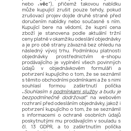
nebo „
věc
“), přičemž takovou nabídku
může kupující zrušit pouze tehdy, pokud
zrušovací projev dojde druhé straně před
doručením nabídky nebo současně s ním.
Kupující bere na vědomí, že kupní cena
zboží je stanovena podle aktuální tržní
ceny platné v okamžiku odeslání objednávky
a je pro obě strany závazná bez ohledu na
následný vývoj trhu. Podmínkou platnosti
objednávky prostřednictvím e-shopu
prodávajícího je vyplnění všech povinných
údajů v objednávkovém formuláři a
potvrzení kupujícího o tom, že se seznámil
s těmito obchodními podmínkami a že s nimi
souhlasí formou zaškrtnutí políčka
„
Souhlasím s
podmínkami služby
a budu je
bezpodmínečně dodržovat
“ na webovém
rozhraní před odesláním objednávky, jakož i
potvrzení kupujícího o tom, že se seznámil
s informacemi o ochraně osobních údajů
poskytnutými mu prodávajícím v souladu s
čl. 13 GDPR, a to zaškrtnutím políčka