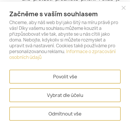
předmětem plnění několik druhů
close
nabízeného zboží nebo je předmět plnění
Začněme s vaším souhlasem
dodáván po částech, má kupující spotřebitel
právo na odstoupení od smlouvy ve lhůtě 14
Chceme, aby náš web byl jako šitý na míru právě pro
(čtrnácti) dnů ode dne, kdy převezme
vás! Díky vašemu souhlasu můžeme kouzlit a
poslední dodávku předmětu plnění. Pokud
přizpůsobovat vše tak, abyste se u nás cítili jako
je předmětem kupní smlouvy pravidelná
doma. Nebojte, kdykoliv si můžete rozmyslet a
opakovaná dodávka nabízeného zboží, má
upravit svá nastavení. Cookies také používáme pro
kupující spotřebitel právo na odstoupení od
personalizovanou reklamu.
Informace o zpracování
smlouvy do 14 (čtrnácti) dnů ode dne
osobních údajů
převzetí první dodávky předmětu plnění.
Aby byla dodržena lhůta pro odstoupení od
této smlouvy, postačuje odeslat
Povolit vše
odstoupení od smlouvy před uplynutím
příslušné lhůty.
Prodávajcící uvádí, že kupujícímu nenálěží
Vybrat dle účelu
toto právo podle předcházejícího odstavce
v případě že nastane situace uvednedné
dále v článku 12.
Odmítnout vše
Pokud chce kupující spotřebitel využít
svého práva dle čl. VIII. odst. 4 těchto
obchodních podmínek, zašle prodávajícímu