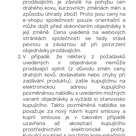
prodávajícím, je závislé na pohybu cen
drahého kovu, kurzovních změnách měn a
způsobu úhrady zboží. Proto jsou ceny na
e-shopu společnosti pouze orientační a
může dojít před dokončením objednávky k
její změně. Cena uvedená na webových
stránkách společnosti se tedy stává
pevnou a závaznou až při potvrzení
objednávky prodávajícím.
V případě, že některý z požadavků
uvedených v objednávce nemůže
prodávající splnit (z důvodu změn ceny
drahých kovů, dodavatele nebo chyby při
zadávání produktu), zašle kupujícímu na
elektronickou adresu kupujícího
pozměněnou nabídku s uvedením možných
variant objednávky a vyžádá si stanovisko
kupujícího. Takto pozměněná nabídka se
považuje za nový návrh kupní smlouvy a
kupní smlouva je v takovém případě
uzavřena až akceptací kupujícího
prostřednictvím elektronické pošty.
Kupující souhlasí s použitím komunikačních