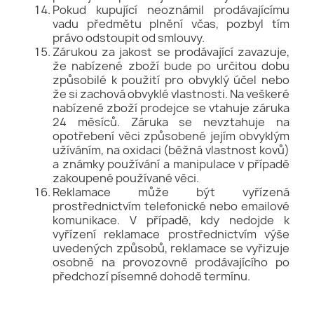
Pokud kupující neoznámil prodávajícímu
vadu předmětu plnění včas, pozbyl tím
právo odstoupit od smlouvy.
Zárukou za jakost se prodávající zavazuje,
že nabízené zboží bude po určitou dobu
způsobilé k použití pro obvyklý účel nebo
že si zachová obvyklé vlastnosti. Na veškeré
nabízené zboží prodejce se vtahuje záruka
24 měsíců. Záruka se nevztahuje na
opotřebení věci způsobené jejím obvyklým
užíváním, na oxidaci (běžná vlastnost kovů)
a známky používání a manipulace v případě
zakoupené používané věci.
Reklamace může být vyřízená
prostřednictvím telefonické nebo emailové
komunikace. V případě, kdy nedojde k
vyřízení reklamace prostřednictvím výše
uvedených způsobů, reklamace se vyřizuje
osobně na provozovně prodávajícího po
předchozí písemné dohodě termínu.