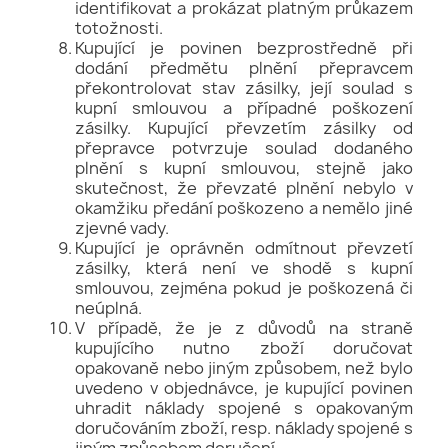
identifikovat a prokázat platným průkazem
totožnosti.
Kupující je povinen bezprostředně při
dodání předmětu plnění přepravcem
překontrolovat stav zásilky, její soulad s
kupní smlouvou a případné poškození
zásilky. Kupující převzetím zásilky od
přepravce potvrzuje soulad dodaného
plnění s kupní smlouvou, stejně jako
skutečnost, že převzaté plnění nebylo v
okamžiku předání poškozeno a nemělo jiné
zjevné vady.
Kupující je oprávněn odmítnout převzetí
zásilky, která není ve shodě s kupní
smlouvou, zejména pokud je poškozená či
neúplná.
V případě, že je z důvodů na straně
kupujícího nutno zboží doručovat
opakovaně nebo jiným způsobem, než bylo
uvedeno v objednávce, je kupující povinen
uhradit náklady spojené s opakovaným
doručováním zboží, resp. náklady spojené s
jiným způsobem doručení.