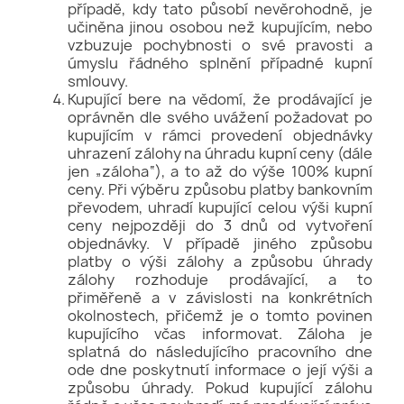
případě, kdy tato působí nevěrohodně, je
učiněna jinou osobou než kupujícím, nebo
vzbuzuje pochybnosti o své pravosti a
úmyslu řádného splnění případné kupní
smlouvy.
Kupující bere na vědomí, že prodávající je
oprávněn dle svého uvážení požadovat po
kupujícím v rámci provedení objednávky
uhrazení zálohy na úhradu kupní ceny (dále
jen „záloha“), a to až do výše 100% kupní
ceny. Při výběru způsobu platby bankovním
převodem, uhradí kupující celou výši kupní
ceny nejpozději do 3 dnů od vytvoření
objednávky. V případě jiného způsobu
platby o výši zálohy a způsobu úhrady
zálohy rozhoduje prodávající, a to
přiměřeně a v závislosti na konkrétních
okolnostech, přičemž je o tomto povinen
kupujícího včas informovat. Záloha je
splatná do následujícího pracovního dne
ode dne poskytnutí informace o její výši a
způsobu úhrady. Pokud kupující zálohu