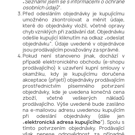
„
Seznámil jsem se s informacemi o ochraně
osobních údajů
“.
Před odesláním objednávky je kupujícímu
umožněno zkontrolovat a měnit údaje,
které do objednávky vložil, včetně opravy
chyb vzniklých při zadávání dat. Objednávku
odešle kupující kliknutím na odkaz „odeslat
objednávku“. Údaje uvedené v objednávce
jsou prodávajícím považovány za správné.
Pokud není stanoveno jinak, dochází v
případě elektronického obchodu (e-shopu
prodávajícího) k uzavření kupní smlouvy v
okamžiku, kdy je kupujícímu doručena
akceptace (přijetí) objednávky prodávajícím
prostřednictvím písemného potvrzení
objednávky, kde je uvedena konečná cena
zboží, včetně veškerých nákladů
prodávajícího. Výše uvedené bude zasláno
na e-mailovou adresu uvedenou kupujícím
při odeslání objednávky (dále jen
„
elektronická adresa kupujícího
“). Spolu s
tímto potvrzením objednávky. Prodávající
však nenese odpovědnost za případné