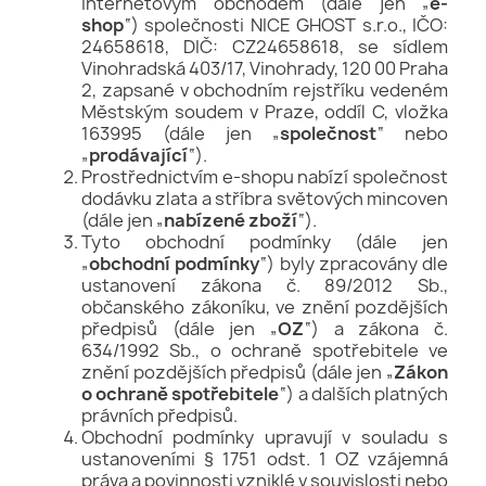
internetovým obchodem (dále jen „
e-
shop
“) společnosti NICE GHOST s.r.o., IČO:
24658618, DIČ: CZ24658618, se sídlem
Vinohradská 403/17, Vinohrady, 120 00 Praha
2, zapsané v obchodním rejstříku vedeném
Městským soudem v Praze, oddíl C, vložka
163995 (dále jen „
společnost
“ nebo
„
prodávající
“).
Prostřednictvím e-shopu nabízí společnost
dodávku zlata a stříbra světových mincoven
(dále jen „
nabízené zboží
“).
Tyto obchodní podmínky (dále jen
„
obchodní podmínky
“) byly zpracovány dle
ustanovení zákona č. 89/2012 Sb.,
občanského zákoníku, ve znění pozdějších
předpisů (dále jen „
OZ
“) a zákona č.
634/1992 Sb., o ochraně spotřebitele ve
znění pozdějších předpisů (dále jen „
Zákon
o ochraně spotřebitele
“) a dalších platných
právních předpisů.
Obchodní podmínky upravují v souladu s
ustanoveními § 1751 odst. 1 OZ vzájemná
práva a povinnosti vzniklé v souvislosti nebo