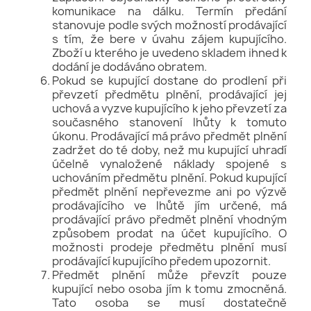
komunikace na dálku. Termín předání
stanovuje podle svých možností prodávající
s tím, že bere v úvahu zájem kupujícího.
Zboží u kterého je uvedeno skladem ihned k
dodání je dodáváno obratem.
Pokud se kupující dostane do prodlení při
převzetí předmětu plnění, prodávající jej
uchová a vyzve kupujícího k jeho převzetí za
současného stanovení lhůty k tomuto
úkonu. Prodávající má právo předmět plnění
zadržet do té doby, než mu kupující uhradí
účelně vynaložené náklady spojené s
uchováním předmětu plnění. Pokud kupující
předmět plnění nepřevezme ani po výzvě
prodávajícího ve lhůtě jím určené, má
prodávající právo předmět plnění vhodným
způsobem prodat na účet kupujícího. O
možnosti prodeje předmětu plnění musí
prodávající kupujícího předem upozornit.
Předmět plnění může převzít pouze
kupující nebo osoba jím k tomu zmocněná.
Tato osoba se musí dostatečně