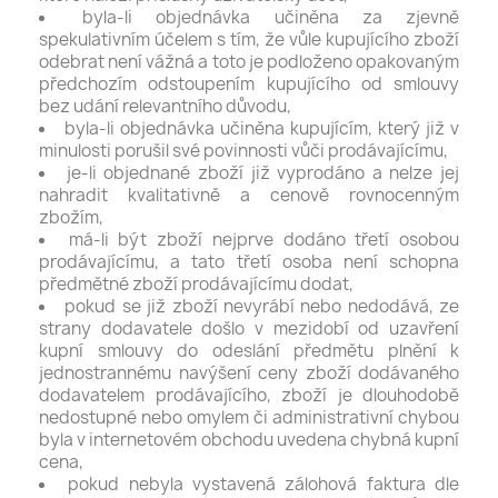
byla-li objednávka učiněna za zjevně
spekulativním účelem s tím, že vůle kupujícího zboží
odebrat není vážná a toto je podloženo opakovaným
předchozím odstoupením kupujícího od smlouvy
bez udání relevantního důvodu,
byla-li objednávka učiněna kupujícím, který již v
minulosti porušil své povinnosti vůči prodávajícímu,
je-li objednané zboží již vyprodáno a nelze jej
nahradit kvalitativně a cenově rovnocenným
zbožím,
má-li být zboží nejprve dodáno třetí osobou
prodávajícímu, a tato třetí osoba není schopna
předmětné zboží prodávajícímu dodat,
pokud se již zboží nevyrábí nebo nedodává, ze
strany dodavatele došlo v mezidobí od uzavření
kupní smlouvy do odeslání předmětu plnění k
jednostrannému navýšení ceny zboží dodávaného
dodavatelem prodávajícího, zboží je dlouhodobě
nedostupné nebo omylem či administrativní chybou
byla v internetovém obchodu uvedena chybná kupní
cena,
pokud nebyla vystavená zálohová faktura dle