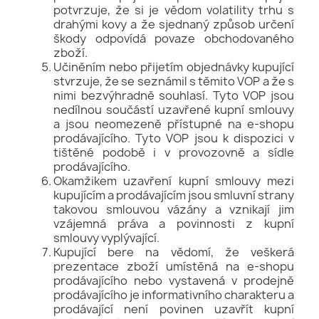
potvrzuje, že si je vědom volatility trhu s
drahými kovy a že sjednaný způsob určení
škody odpovídá povaze obchodovaného
zboží.
Učiněním nebo přijetím objednávky kupující
stvrzuje, že se seznámil s těmito VOP a že s
nimi bezvýhradně souhlasí. Tyto VOP jsou
nedílnou součástí uzavřené kupní smlouvy
a jsou neomezeně přístupné na e-shopu
prodávajícího. Tyto VOP jsou k dispozici v
tištěné podobě i v provozovně a sídle
prodávajícího.
Okamžikem uzavření kupní smlouvy mezi
kupujícím a prodávajícím jsou smluvní strany
takovou smlouvou vázány a vznikají jim
vzájemná práva a povinnosti z kupní
smlouvy vyplývající.
Kupující bere na vědomí, že veškerá
prezentace zboží umístěná na e-shopu
prodávajícího nebo vystavená v prodejně
prodávajícího je informativního charakteru a
prodávající není povinen uzavřít kupní