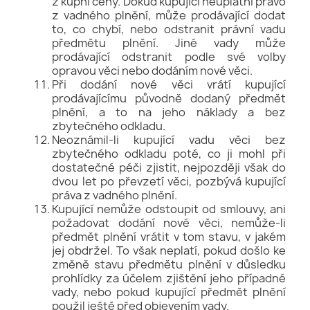
z kupní ceny. Dokud kupující neuplatní právo
z vadného plnění, může prodávající dodat
to, co chybí, nebo odstranit právní vadu
předmětu plnění. Jiné vady může
prodávající odstranit podle své volby
opravou věci nebo dodáním nové věci.
Při dodání nové věci vrátí kupující
prodávajícímu původně dodaný předmět
plnění, a to na jeho náklady a bez
zbytečného odkladu.
Neoznámil-li kupující vadu věci bez
zbytečného odkladu poté, co ji mohl při
dostatečné péči zjistit, nejpozději však do
dvou let po převzetí věci, pozbývá kupující
práva z vadného plnění.
Kupující nemůže odstoupit od smlouvy, ani
požadovat dodání nové věci, nemůže-li
předmět plnění vrátit v tom stavu, v jakém
jej obdržel. To však neplatí, pokud došlo ke
změně stavu předmětu plnění v důsledku
prohlídky za účelem zjištění jeho případné
vady, nebo pokud kupující předmět plnění
použil ještě před objevením vady.