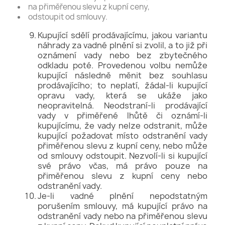
na přiměřenou slevu z kupní ceny,
odstoupit od smlouvy.
Kupující sdělí prodávajícímu, jakou variantu
náhrady za vadné plnění si zvolil, a to již při
oznámení vady nebo bez zbytečného
odkladu poté. Provedenou volbu nemůže
kupující následně měnit bez souhlasu
prodávajícího; to neplatí, žádal-li kupující
opravu vady, která se ukáže jako
neopravitelná. Neodstraní-li prodávající
vady v přiměřené lhůtě či oznámí-li
kupujícímu, že vady nelze odstranit, může
kupující požadovat místo odstranění vady
přiměřenou slevu z kupní ceny, nebo může
od smlouvy odstoupit. Nezvolí-li si kupující
své právo včas, má právo pouze na
přiměřenou slevu z kupní ceny nebo
odstranění vady.
Je-li vadné plnění nepodstatným
porušením smlouvy, má kupující právo na
odstranění vady nebo na přiměřenou slevu