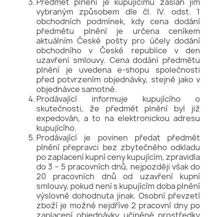
Předmět plnění je kupujícímu zaslán jím
vybraným způsobem dle čl. IV. odst. 1
obchodních podmínek, kdy cena dodání
předmětu plnění je určena ceníkem
aktuálním České pošty pro účely dodání
obchodního v České republice v den
uzavření smlouvy. Cena dodání předmětu
plnění je uvedena e-shopu společnosti
před potvrzením objednávky, stejně jako v
objednávce samotné.
Prodávající informuje kupujícího o
skutečnosti, že předmět plnění byl již
expedován, a to na elektronickou adresu
kupujícího.
Prodávající je povinen předat předmět
plnění přepravci bez zbytečného odkladu
po zaplacení kupní ceny kupujícím, zpravidla
do 3 – 5 pracovních dnů, nejpozději však do
20 pracovních dnů od uzavření kupní
smlouvy, pokud není s kupujícím doba plnění
výslovně dohodnuta jinak. Osobní převzetí
zboží je možné nejdříve 2 pracovní dny po
zaplacení objednávky učiněné prostředky