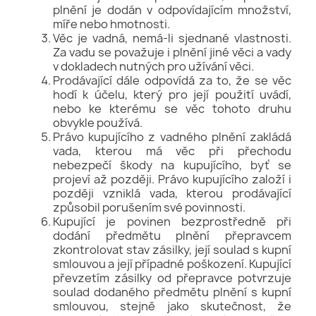
plnění je dodán v odpovídajícím množství,
míře nebo hmotnosti.
Věc je vadná, nemá-li sjednané vlastnosti.
Za vadu se považuje i plnění jiné věci a vady
v dokladech nutných pro užívání věci.
Prodávající dále odpovídá za to, že se věc
hodí k účelu, který pro její použití uvádí,
nebo ke kterému se věc tohoto druhu
obvykle používá.
Právo kupujícího z vadného plnění zakládá
vada, kterou má věc při přechodu
nebezpečí škody na kupujícího, byť se
projeví až později. Právo kupujícího založí i
později vzniklá vada, kterou prodávající
způsobil porušením své povinnosti.
Kupující je povinen bezprostředně při
dodání předmětu plnění přepravcem
zkontrolovat stav zásilky, její soulad s kupní
smlouvou a její případné poškození. Kupující
převzetím zásilky od přepravce potvrzuje
soulad dodaného předmětu plnění s kupní
smlouvou, stejně jako skutečnost, že