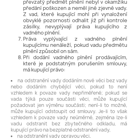
převzatý předmět plnění nebyl v okamžiku
předání poškozen a neměl jiné zjevné vady.
Z vad, které kupující mohl při vynaložení
obvyklé pozornosti odhalit již při kontrole
zásilky, nevyplývají práva kupujícího z
vadného plnění.
Práva vyplývající z vadného plnění
kupujícímu nenáleží, pokud vadu předmětu
plnění způsobil on sám.
Při dodání vadného plnění prodávajícím,
které je podstatným porušením smlouvy,
má kupující právo:
na odstranění vady dodáním nové věci bez vady
nebo dodáním chybějící věci, pokud to není
vzhledem k povaze vady nepřiměřené; pokud se
vada týká pouze součásti věci, může kupující
požadovat jen výměnu součásti; není-li to možné,
může kupující odstoupit od smlouvy. Je-li to však
vzhledem k povaze vady neúměrné, zejména lze-li
vadu odstranit bez zbytečného odkladu, má
kupující právo na bezplatné odstranění vady,
na odstranění vady opravou věci,