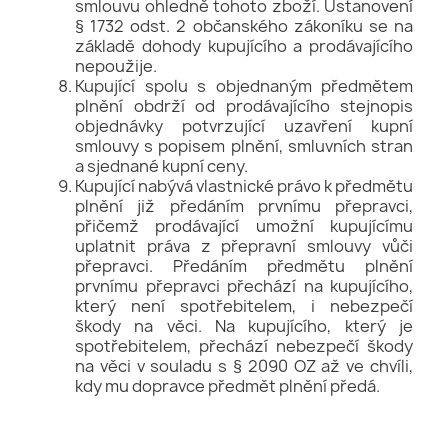
smlouvu ohledně tohoto zboží. Ustanovení
§ 1732 odst. 2 občanského zákoníku se na
základě dohody kupujícího a prodávajícího
nepoužije.
Kupující spolu s objednaným předmětem
plnění obdrží od prodávajícího stejnopis
objednávky potvrzující uzavření kupní
smlouvy s popisem plnění, smluvních stran
a sjednané kupní ceny.
Kupující nabývá vlastnické právo k předmětu
plnění již předáním prvnímu přepravci,
přičemž prodávající umožní kupujícímu
uplatnit práva z přepravní smlouvy vůči
přepravci. Předáním předmětu plnění
prvnímu přepravci přechází na kupujícího,
který není spotřebitelem, i nebezpečí
škody na věci. Na kupujícího, který je
spotřebitelem, přechází nebezpečí škody
na věci v souladu s § 2090 OZ až ve chvíli,
kdy mu dopravce předmět plnění předá.