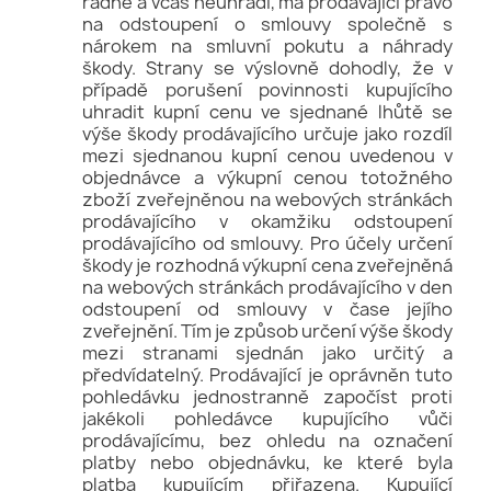
řádně a včas neuhradí, má prodávající právo
na odstoupení o smlouvy společně s
nárokem na smluvní pokutu a náhrady
škody. Strany se výslovně dohodly, že v
případě porušení povinnosti kupujícího
uhradit kupní cenu ve sjednané lhůtě se
výše škody prodávajícího určuje jako rozdíl
mezi sjednanou kupní cenou uvedenou v
objednávce a výkupní cenou totožného
zboží zveřejněnou na webových stránkách
prodávajícího v okamžiku odstoupení
prodávajícího od smlouvy. Pro účely určení
škody je rozhodná výkupní cena zveřejněná
na webových stránkách prodávajícího v den
odstoupení od smlouvy v čase jejího
zveřejnění. Tím je způsob určení výše škody
mezi stranami sjednán jako určitý a
předvídatelný. Prodávající je oprávněn tuto
pohledávku jednostranně započíst proti
jakékoli pohledávce kupujícího vůči
prodávajícímu, bez ohledu na označení
platby nebo objednávku, ke které byla
platba kupujícím přiřazena. Kupující