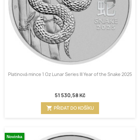
Platinová mince 1 Oz Lunar Series III Year of the Snake 2025
51 530,58 Kč
shopping_cart
PŘIDAT DO KOŠÍKU
Novinka