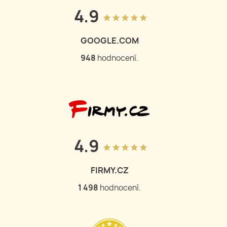
4.9
grade
grade
grade
grade
grade
GOOGLE.COM
950
hodnocení.
4.9
grade
grade
grade
grade
grade
FIRMY.CZ
1 502
hodnocení.