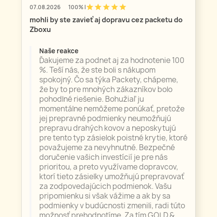
star
star
star
star
star
07.08.2026
100% |
mohli by ste zavieť aj dopravu cez packetu do
Zboxu
Naše reakce
Ďakujeme za podnet aj za hodnotenie 100
%. Teší nás, že ste boli s nákupom
spokojný. Čo sa týka Packety, chápeme,
že by to pre mnohých zákazníkov bolo
pohodlné riešenie. Bohužiaľ ju
momentálne nemôžeme ponúkať, pretože
jej prepravné podmienky neumožňujú
prepravu drahých kovov a neposkytujú
pre tento typ zásielok poistné krytie, ktoré
považujeme za nevyhnutné. Bezpečné
doručenie vašich investícií je pre nás
prioritou, a preto využívame dopravcov,
ktorí tieto zásielky umožňujú prepravovať
za zodpovedajúcich podmienok. Vašu
pripomienku si však vážime a ak by sa
podmienky v budúcnosti zmenili, radi túto
možnosť prehodnotíme. Za tím GOLD &