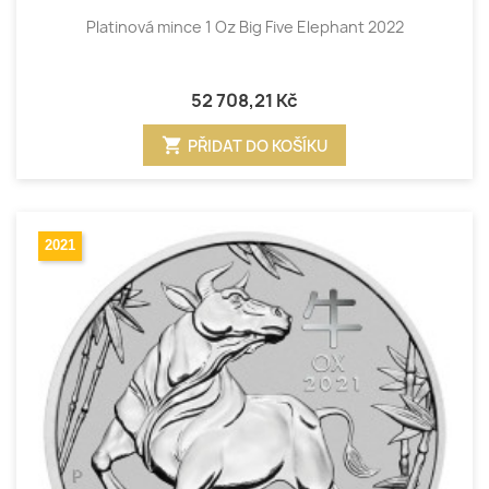
Platinová mince 1 Oz Big Five Elephant 2022
52 708,21 Kč
shopping_cart
PŘIDAT DO KOŠÍKU
2021