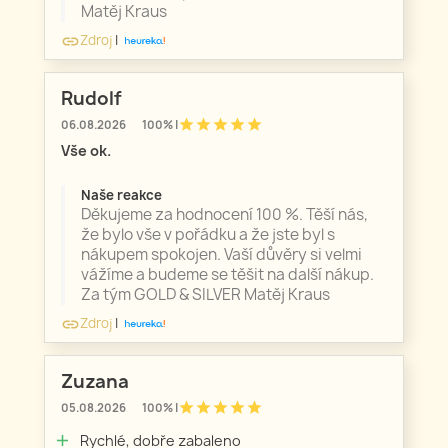
Matěj Kraus
Zdroj
|
link
Rudolf
star
star
star
star
star
06.08.2026
100% |
Vše ok.
Naše reakce
Děkujeme za hodnocení 100 %. Těší nás,
že bylo vše v pořádku a že jste byl s
nákupem spokojen. Vaší důvěry si velmi
vážíme a budeme se těšit na další nákup.
Za tým GOLD & SILVER Matěj Kraus
Zdroj
|
link
Zuzana
star
star
star
star
star
05.08.2026
100% |
Rychlé, dobře zabaleno
add