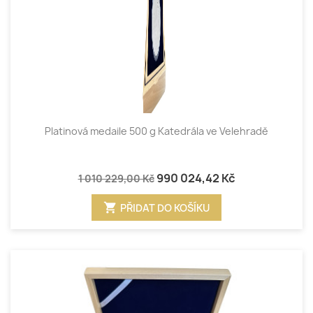
Platinová medaile 500 g Katedrála ve Velehradě
990 024,42 Kč
1 010 229,00 Kč
shopping_cart
PŘIDAT DO KOŠÍKU