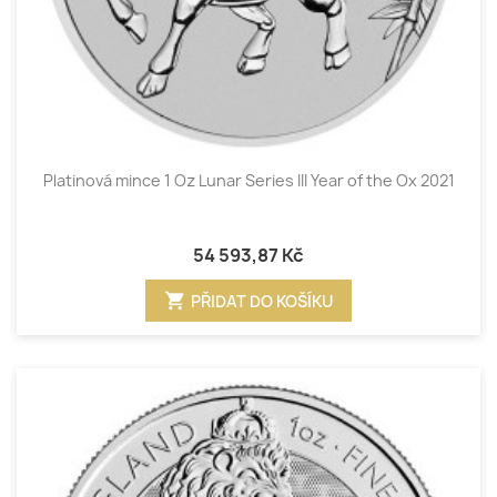
Platinová mince 1 Oz Lunar Series III Year of the Ox 2021
54 593,87 Kč
shopping_cart
PŘIDAT DO KOŠÍKU