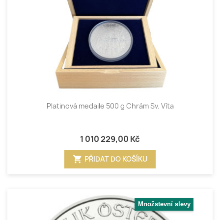
Platinová medaile 500 g Chrám Sv. Víta
1 010 229,00 Kč
shopping_cart
PŘIDAT DO KOŠÍKU
Množstevní slevy