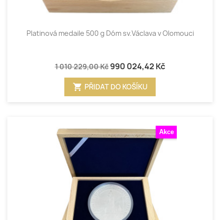
Platinová medaile 500 g Dóm sv.Václava v Olomouci
990 024,42 Kč
1 010 229,00 Kč
shopping_cart
PŘIDAT DO KOŠÍKU
Akce