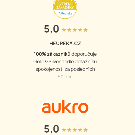
5.0
grade
grade
grade
grade
grade
HEUREKA.CZ
100
% zákazníků
doporučuje
Gold & Silver podle dotazníku
spokojenosti za posledních
90 dní.
5.0
grade
grade
grade
grade
grade