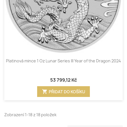
Platinová mince 1 Oz Lunar Series III Year of the Dragon 2024
53 799,12 Kč
shopping_cart
PŘIDAT DO KOŠÍKU
Zobrazení 1-18 z 18 položek