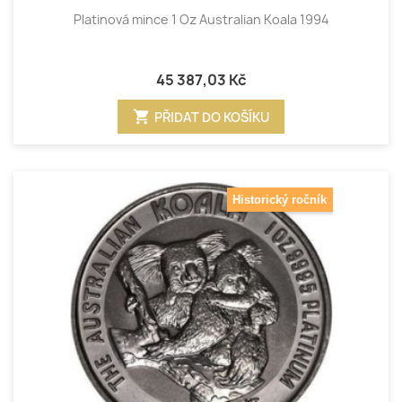
Platinová mince 1 Oz Australian Koala 1994
45 387,03 Kč
shopping_cart
PŘIDAT DO KOŠÍKU
Historický ročník