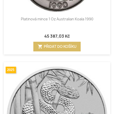
Platinová mince 1 Oz Australian Koala 1990
45 387,03 Kč
shopping_cart
PŘIDAT DO KOŠÍKU
2025