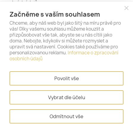
osobních údajů
close
Začněme s vaším souhlasem
Tento formulář je chráněn reCAPTCHA a platí pro něj
zásady ochrany
Chceme, aby náš web byl jako šitý na míru právě pro
soukromí
a
podmínky služby
.
vás! Díky vašemu souhlasu můžeme kouzlit a
přizpůsobovat vše tak, abyste se u nás cítili jako
doma. Nebojte, kdykoliv si můžete rozmyslet a
Staňte se naším fanouškem na sociálních
upravit svá nastavení. Cookies také používáme pro
personalizovanou reklamu.
Informace o zpracování
sítích – vše podstatné se tak dozvíte jako
osobních údajů
první.
Povolit vše
Vybrat dle účelu
Odmítnout vše
PRODUKTY
