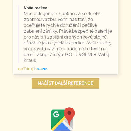
Naše reakce
Moc děkujeme za pěknou a konkrétní
zpětnou vazbu. Velmi nás těší, že
oceňujete rychlé doručení i pečlivé
zabalení zásilky. Právě bezpečné balení je
pro nás při zasílání drahých kovů stejně
důležité jako rychlá expedice. Vaší důvěry
si opravdu vážíme a budeme se těšit na
další nákup. Za tým GOLD & SILVER Matěj
Kraus
Zdroj
|
link
NAČÍST DALŠÍ REFERENCE