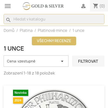

shopping_cart

(0)
search
Domů
Platina
Platinové mince
1 unce
VŠECHNY RECENZE
1 UNCE

FILTROVAT
Cena: vzestupně
Zobrazení 1-18 z 18 položek
Novinka
2024