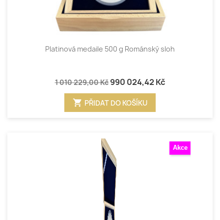
Platinová medaile 500 g Románský sloh
990 024,42 Kč
1 010 229,00 Kč
shopping_cart
PŘIDAT DO KOŠÍKU
Akce