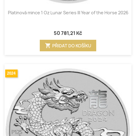
Platinová mince 1 Oz Lunar Series III Year of the Horse 2026
50 781,21 Kč
shopping_cart
PŘIDAT DO KOŠÍKU
2024