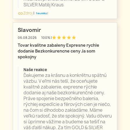
SILVER Matěj Kraus
Zdroj
|
link
Slavomir
star
star
star
star
star
06.08.2026
100% |
Tovar kvalitne zabaleny Expresne rychle
dodanie Bezkonkurencne ceny Ja som
spokojny
Naše reakce
Ďakujeme za krásnu a konkrétnu spätnú
väzbu. V eľmi nás teší, že oceňujete
kvalitné zabalenie, expresne rýchle
dodanie aj naše bezkonkurenčné ceny.
Práve spojenie bezpečného balenia,
rýchlej expedície a férových cien je niečo,
na čom si dlhodobo zakladáme. Máme
veľkú radosť, že ste spokojný. Vašu dôveru
si úprimne vážime a budeme sa tešiť na
váš ďalší nákup. Za tím GOLD & SILVER