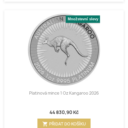
Množstevní slevy
Platinová mince 1 Oz Kangaroo 2026
44 830,90 Kč
shopping_cart
PŘIDAT DO KOŠÍKU