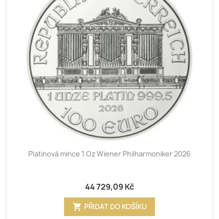
Platinová mince 1 Oz Wiener Philharmoniker 2026
44 729,09 Kč
shopping_cart
PŘIDAT DO KOŠÍKU