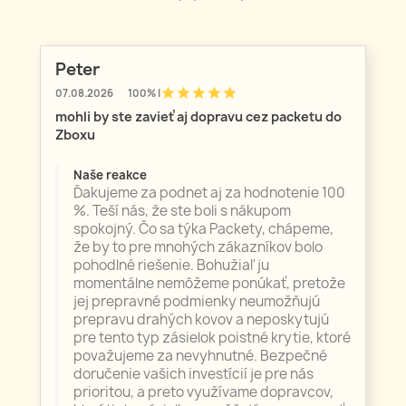
Peter
star
star
star
star
star
07.08.2026
100% |
mohli by ste zavieť aj dopravu cez packetu do
Zboxu
Naše reakce
Ďakujeme za podnet aj za hodnotenie 100
%. Teší nás, že ste boli s nákupom
spokojný. Čo sa týka Packety, chápeme,
že by to pre mnohých zákazníkov bolo
pohodlné riešenie. Bohužiaľ ju
momentálne nemôžeme ponúkať, pretože
jej prepravné podmienky neumožňujú
prepravu drahých kovov a neposkytujú
pre tento typ zásielok poistné krytie, ktoré
považujeme za nevyhnutné. Bezpečné
doručenie vašich investícií je pre nás
prioritou, a preto využívame dopravcov,