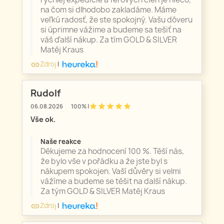
na čom si dlhodobo zakladáme. Máme
veľkú radosť, že ste spokojný. Vašu dôveru
si úprimne vážime a budeme sa tešiť na
váš ďalší nákup. Za tím GOLD & SILVER
Matěj Kraus
Zdroj
|
link
Rudolf
star
star
star
star
star
06.08.2026
100% |
Vše ok.
Naše reakce
Děkujeme za hodnocení 100 %. Těší nás,
že bylo vše v pořádku a že jste byl s
nákupem spokojen. Vaší důvěry si velmi
vážíme a budeme se těšit na další nákup.
Za tým GOLD & SILVER Matěj Kraus
Zdroj
|
link