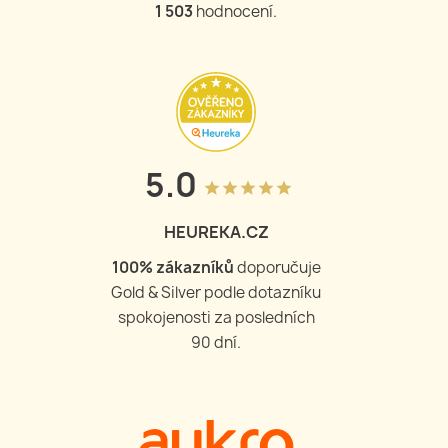
1 503
hodnocení.
5.0
grade
grade
grade
grade
grade
HEUREKA.CZ
100
% zákazníků
doporučuje
Gold & Silver podle dotazníku
spokojenosti za posledních
90 dní.