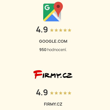
4.9
grade
grade
grade
grade
grade
GOOGLE.COM
950
hodnocení.
4.9
grade
grade
grade
grade
grade
FIRMY.CZ