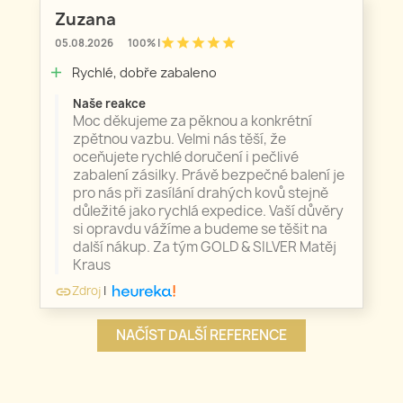
Zuzana
star
star
star
star
star
05.08.2026
100% |
Rychlé, dobře zabaleno
add
Naše reakce
Moc děkujeme za pěknou a konkrétní
zpětnou vazbu. Velmi nás těší, že
oceňujete rychlé doručení i pečlivé
zabalení zásilky. Právě bezpečné balení je
pro nás při zasílání drahých kovů stejně
důležité jako rychlá expedice. Vaší důvěry
si opravdu vážíme a budeme se těšit na
další nákup. Za tým GOLD & SILVER Matěj
Kraus
Zdroj
|
link
NAČÍST DALŠÍ REFERENCE