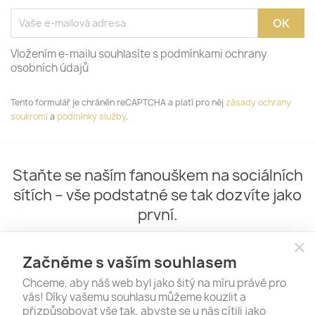
Vložením e-mailu souhlasíte s podmínkami ochrany
osobních údajů
Tento formulář je chráněn reCAPTCHA a platí pro něj
zásady ochrany
soukromí
a
podmínky služby
.
Staňte se naším fanouškem na sociálních
sítích – vše podstatné se tak dozvíte jako
první.
close
Začněme s vaším souhlasem
Chceme, aby náš web byl jako šitý na míru právě pro
vás! Díky vašemu souhlasu můžeme kouzlit a
přizpůsobovat vše tak, abyste se u nás cítili jako