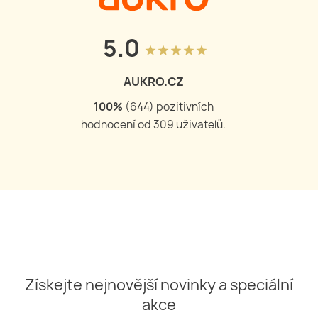
5.0
grade
grade
grade
grade
grade
AUKRO.CZ
100
%
(
644
) pozitivních
hodnocení od
309
uživatelů.
Získejte nejnovější novinky a speciální
akce