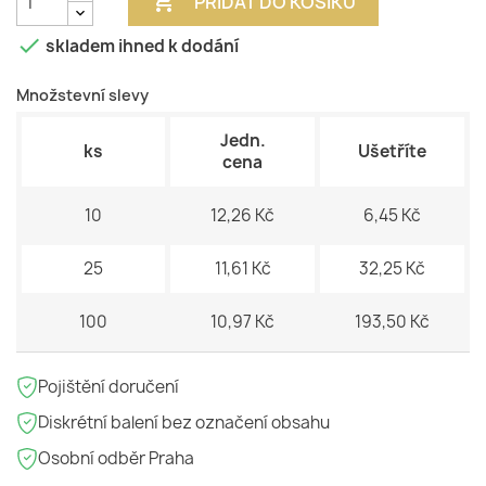

PŘIDAT DO KOŠÍKU

skladem ihned k dodání
Množstevní slevy
Jedn.
ks
Ušetříte
cena
10
12,26 Kč
6,45 Kč
25
11,61 Kč
32,25 Kč
100
10,97 Kč
193,50 Kč
Pojištění doručení
Diskrétní balení bez označení obsahu
Osobní odběr Praha