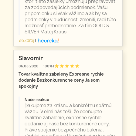
ktorí tieto zásielky umožňujú prepravovať
za zodpovedajúcich podmienok. Vašu
pripomienku si však vážime a ak by sa
podmienky v budúcnosti zmenili, radi túto
možnosť prehodnotíme. Za tím GOLD &
SILVER Matěj Kraus
Zdroj
|
link
Slavomir
star
star
star
star
star
06.08.2026
100% |
Tovar kvalitne zabaleny Expresne rychle
dodanie Bezkonkurencne ceny Ja som
spokojny
Naše reakce
Ďakujeme za krásnu a konkrétnu spätnú
väzbu. V eľmi nás teší, že oceňujete
kvalitné zabalenie, expresne rýchle
dodanie aj naše bezkonkurenčné ceny.
Práve spojenie bezpečného balenia,
rýchlej expedície a férových cien je niečo,