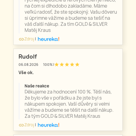
na čom si dlhodobo zakladáme. Máme
veľkú radosť, že ste spokojný. Vašu dôveru
si úprimne vážime a budeme sa tešiť na
váš ďalší nákup. Za tím GOLD & SILVER
Matěj Kraus
Zdroj
|
link
Rudolf
star
star
star
star
star
06.08.2026
100% |
Vše ok.
Naše reakce
Děkujeme za hodnocení 100 %. Těší nás,
že bylo vše v pořádku a že jste byl s
nákupem spokojen. Vaší důvěry si velmi
vážíme a budeme se těšit na další nákup.
Za tým GOLD & SILVER Matěj Kraus
Zdroj
|
link