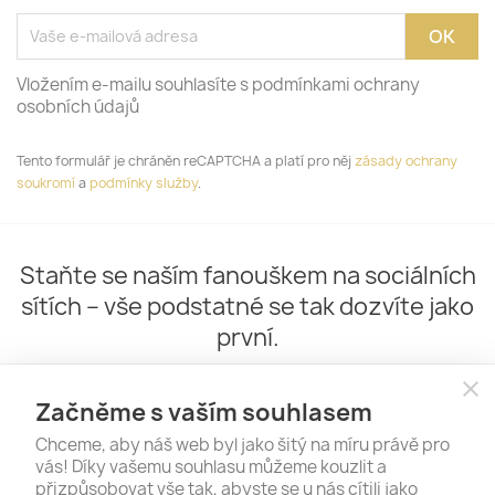
Vložením e-mailu souhlasíte s podmínkami ochrany
osobních údajů
Tento formulář je chráněn reCAPTCHA a platí pro něj
zásady ochrany
soukromí
a
podmínky služby
.
Staňte se naším fanouškem na sociálních
sítích – vše podstatné se tak dozvíte jako
první.
close
Začněme s vaším souhlasem
Chceme, aby náš web byl jako šitý na míru právě pro
vás! Díky vašemu souhlasu můžeme kouzlit a
přizpůsobovat vše tak, abyste se u nás cítili jako