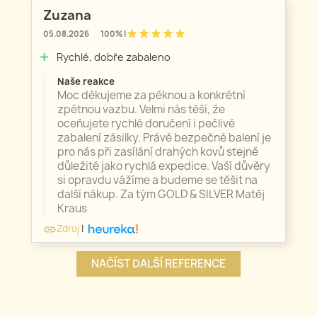
Zuzana
star
star
star
star
star
05.08.2026
100% |
Rychlé, dobře zabaleno
add
Naše reakce
Moc děkujeme za pěknou a konkrétní
zpětnou vazbu. Velmi nás těší, že
oceňujete rychlé doručení i pečlivé
zabalení zásilky. Právě bezpečné balení je
pro nás při zasílání drahých kovů stejně
důležité jako rychlá expedice. Vaší důvěry
si opravdu vážíme a budeme se těšit na
další nákup. Za tým GOLD & SILVER Matěj
Kraus
Zdroj
|
link
NAČÍST DALŠÍ REFERENCE