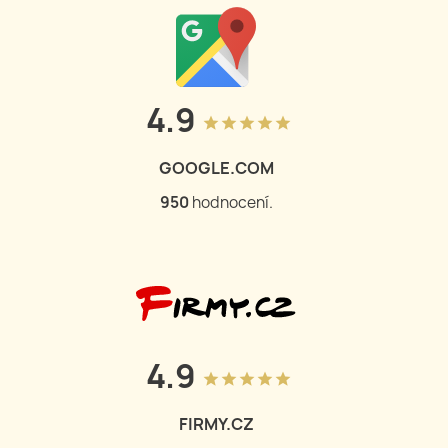
4.9
grade
grade
grade
grade
grade
GOOGLE.COM
950
hodnocení.
4.9
grade
grade
grade
grade
grade
FIRMY.CZ