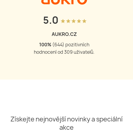
5.0
grade
grade
grade
grade
grade
AUKRO.CZ
100
%
(
644
) pozitivních
hodnocení od
309
uživatelů.
Získejte nejnovější novinky a speciální
akce