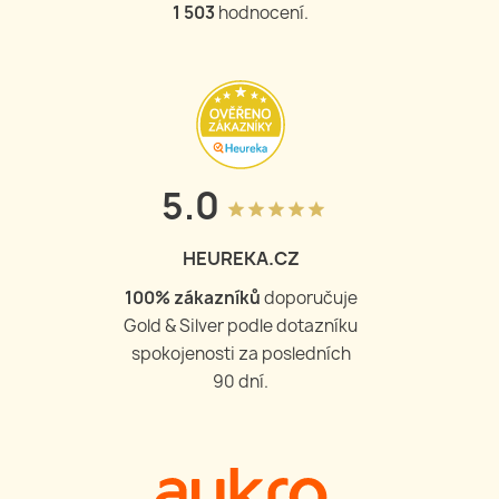
1 503
hodnocení.
5.0
grade
grade
grade
grade
grade
HEUREKA.CZ
100
% zákazníků
doporučuje
Gold & Silver podle dotazníku
spokojenosti za posledních
90 dní.