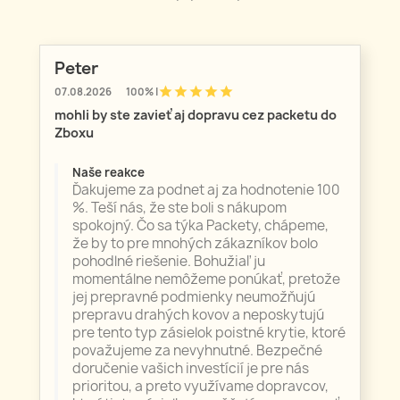
Peter
star
star
star
star
star
07.08.2026
100% |
mohli by ste zavieť aj dopravu cez packetu do
Zboxu
Naše reakce
Ďakujeme za podnet aj za hodnotenie 100
%. Teší nás, že ste boli s nákupom
spokojný. Čo sa týka Packety, chápeme,
že by to pre mnohých zákazníkov bolo
pohodlné riešenie. Bohužiaľ ju
momentálne nemôžeme ponúkať, pretože
jej prepravné podmienky neumožňujú
prepravu drahých kovov a neposkytujú
pre tento typ zásielok poistné krytie, ktoré
považujeme za nevyhnutné. Bezpečné
doručenie vašich investícií je pre nás
prioritou, a preto využívame dopravcov,