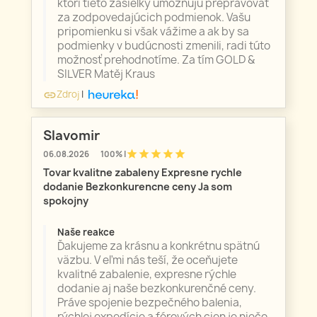
ktorí tieto zásielky umožňujú prepravovať
za zodpovedajúcich podmienok. Vašu
pripomienku si však vážime a ak by sa
podmienky v budúcnosti zmenili, radi túto
možnosť prehodnotíme. Za tím GOLD &
SILVER Matěj Kraus
Zdroj
|
link
Slavomir
star
star
star
star
star
06.08.2026
100% |
Tovar kvalitne zabaleny Expresne rychle
dodanie Bezkonkurencne ceny Ja som
spokojny
Naše reakce
Ďakujeme za krásnu a konkrétnu spätnú
väzbu. V eľmi nás teší, že oceňujete
kvalitné zabalenie, expresne rýchle
dodanie aj naše bezkonkurenčné ceny.
Práve spojenie bezpečného balenia,
rýchlej expedície a férových cien je niečo,