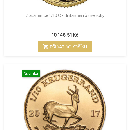
Zlatá mince 1/10 Oz Britannia různé roky
10 146,51 Kč
shopping_cart
PŘIDAT DO KOŠÍKU
Novinka