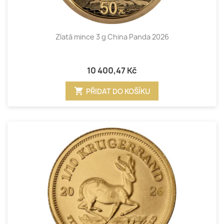
Zlatá mince 3 g China Panda 2026
10 400,47 Kč
shopping_cart
PŘIDAT DO KOŠÍKU