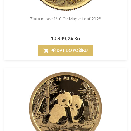
Zlatá mince 1/10 Oz Maple Leaf 2026
10 399,24 Kč
shopping_cart
PŘIDAT DO KOŠÍKU