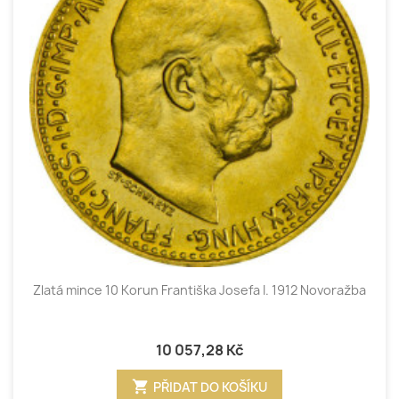
Zlatá mince 10 Korun Františka Josefa I. 1912 Novoražba
10 057,28 Kč
shopping_cart
PŘIDAT DO KOŠÍKU