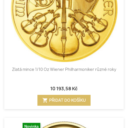
Zlatá mince 1/10 Oz Wiener Philharmoniker různé roky
10 193,58 Kč
shopping_cart
PŘIDAT DO KOŠÍKU
Novinka