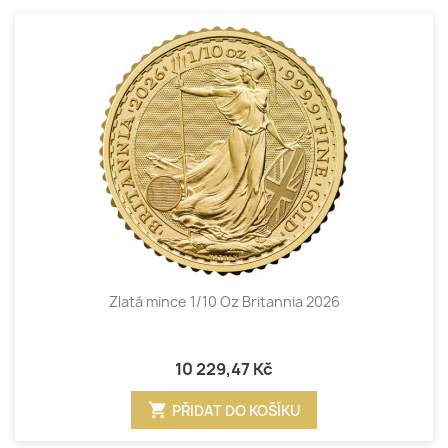
Zlatá mince 1/10 Oz Britannia 2026
10 229,47 Kč
shopping_cart
PŘIDAT DO KOŠÍKU