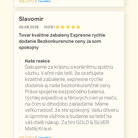
Zdroj
|
link
Slavomir
star
star
star
star
star
06.08.2026
100% |
Tovar kvalitne zabaleny Expresne rychle
dodanie Bezkonkurencne ceny Ja som
spokojny
Naše reakce
Ďakujeme za krásnu a konkrétnu spätnú
väzbu. V eľmi nás teší, že oceňujete
kvalitné zabalenie, expresne rýchle
dodanie aj naše bezkonkurenčné ceny.
Práve spojenie bezpečného balenia,
rýchlej expedície a férových cien je niečo,
na čom si dlhodobo zakladáme. Máme
veľkú radosť, že ste spokojný. Vašu dôveru
si úprimne vážime a budeme sa tešiť na
váš ďalší nákup. Za tím GOLD & SILVER
Matěj Kraus
Zdroj
|
link