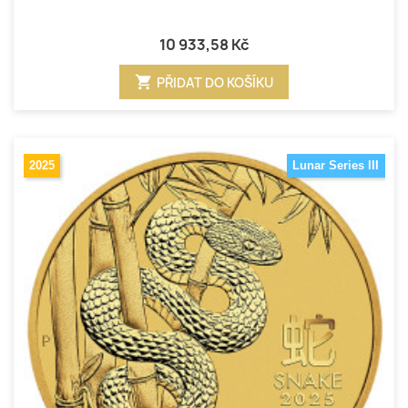
10 933,58 Kč
shopping_cart
PŘIDAT DO KOŠÍKU
2025
Lunar Series III