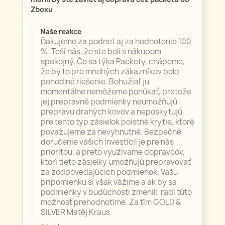
Zboxu
Naše reakce
Ďakujeme za podnet aj za hodnotenie 100
%. Teší nás, že ste boli s nákupom
spokojný. Čo sa týka Packety, chápeme,
že by to pre mnohých zákazníkov bolo
pohodlné riešenie. Bohužiaľ ju
momentálne nemôžeme ponúkať, pretože
jej prepravné podmienky neumožňujú
prepravu drahých kovov a neposkytujú
pre tento typ zásielok poistné krytie, ktoré
považujeme za nevyhnutné. Bezpečné
doručenie vašich investícií je pre nás
prioritou, a preto využívame dopravcov,
ktorí tieto zásielky umožňujú prepravovať
za zodpovedajúcich podmienok. Vašu
pripomienku si však vážime a ak by sa
podmienky v budúcnosti zmenili, radi túto
možnosť prehodnotíme. Za tím GOLD &
SILVER Matěj Kraus