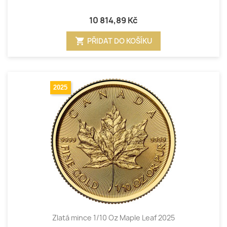
10 814,89 Kč
shopping_cart
PŘIDAT DO KOŠÍKU
2025
Zlatá mince 1/10 Oz Maple Leaf 2025