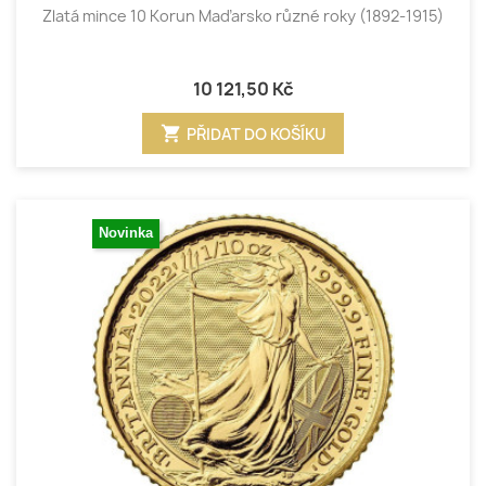
Zlatá mince 10 Korun Maďarsko různé roky (1892-1915)
10 121,50 Kč
shopping_cart
PŘIDAT DO KOŠÍKU
Novinka