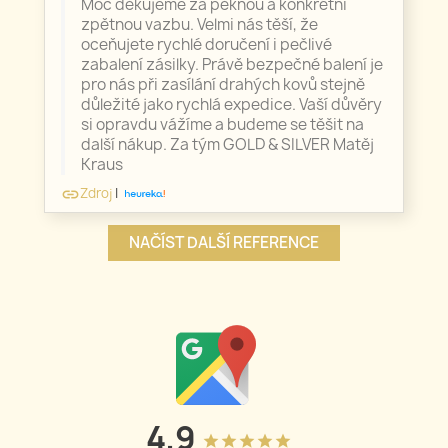
Moc děkujeme za pěknou a konkrétní
zpětnou vazbu. Velmi nás těší, že
oceňujete rychlé doručení i pečlivé
zabalení zásilky. Právě bezpečné balení je
pro nás při zasílání drahých kovů stejně
důležité jako rychlá expedice. Vaší důvěry
si opravdu vážíme a budeme se těšit na
další nákup. Za tým GOLD & SILVER Matěj
Kraus
Zdroj
|
link
NAČÍST DALŠÍ REFERENCE
4.9
grade
grade
grade
grade
grade