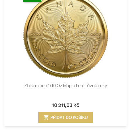
Zlatá mince 1/10 Oz Maple Leaf různé roky
10 211,03 Kč
shopping_cart
PŘIDAT DO KOŠÍKU