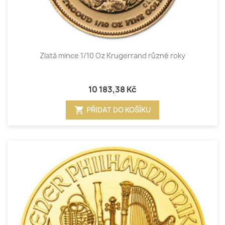
Zlatá mince 1/10 Oz Krugerrand různé roky
10 183,38 Kč
shopping_cart
PŘIDAT DO KOŠÍKU