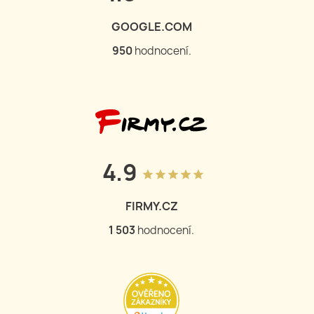
GOOGLE.COM
950
hodnocení.
4.9
grade
grade
grade
grade
grade
FIRMY.CZ
1 503
hodnocení.