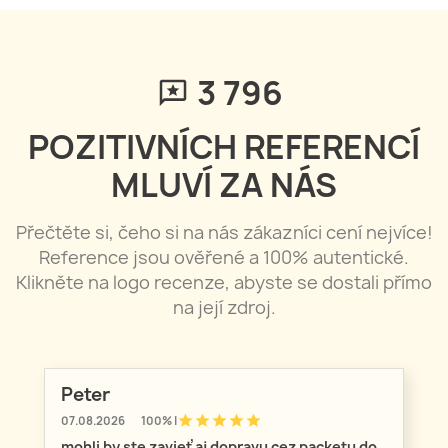
3 796
POZITIVNÍCH REFERENCÍ
MLUVÍ ZA NÁS
Přečtěte si, čeho si na nás zákazníci cení nejvíce!
Reference jsou ověřené a 100% autentické.
Klikněte na logo recenze, abyste se dostali přímo
na její zdroj.
Peter
star
star
star
star
star
07.08.2026
100% |
mohli by ste zavieť aj dopravu cez packetu do