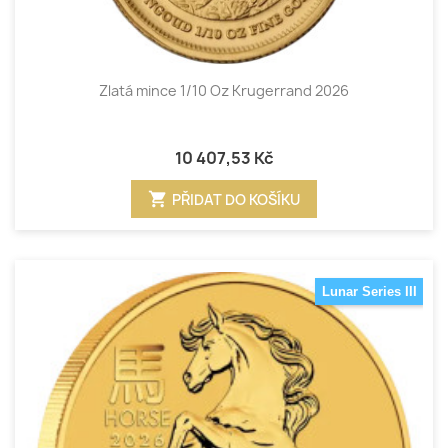
Zlatá mince 1/10 Oz Krugerrand 2026
10 407,53 Kč
shopping_cart
PŘIDAT DO KOŠÍKU
Lunar Series III