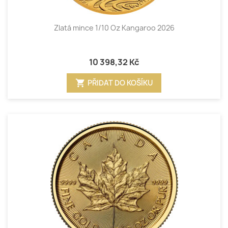
Zlatá mince 1/10 Oz Kangaroo 2026
10 398,32 Kč
shopping_cart
PŘIDAT DO KOŠÍKU