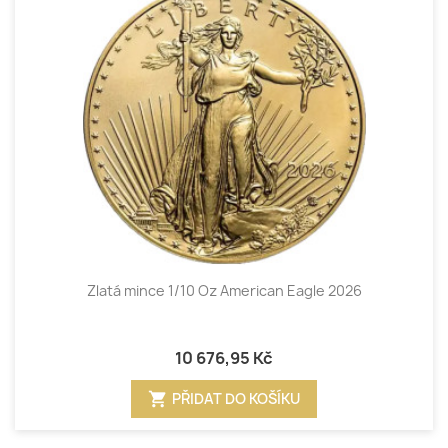
Zlatá mince 1/10 Oz American Eagle 2026
10 676,95 Kč
shopping_cart
PŘIDAT DO KOŠÍKU