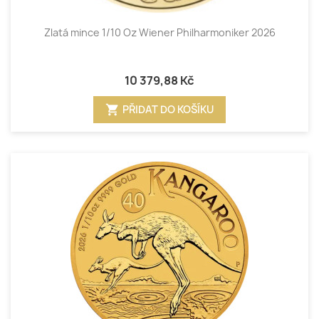
Zlatá mince 1/10 Oz Wiener Philharmoniker 2026
10 379,88 Kč
shopping_cart
PŘIDAT DO KOŠÍKU