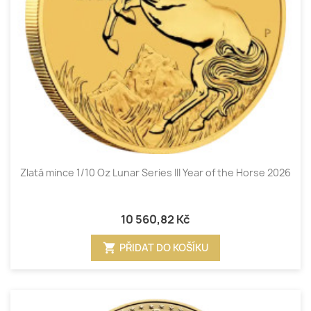
Zlatá mince 1/10 Oz Lunar Series III Year of the Horse 2026
10 560,82 Kč
shopping_cart
PŘIDAT DO KOŠÍKU