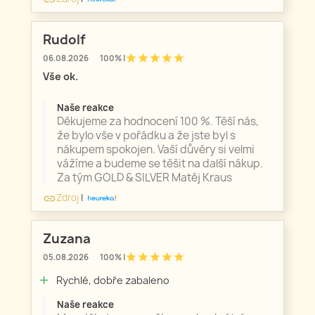
Rudolf
star
star
star
star
star
06.08.2026
100% |
Vše ok.
Naše reakce
Děkujeme za hodnocení 100 %. Těší nás,
že bylo vše v pořádku a že jste byl s
nákupem spokojen. Vaší důvěry si velmi
vážíme a budeme se těšit na další nákup.
Za tým GOLD & SILVER Matěj Kraus
Zdroj
|
link
Zuzana
star
star
star
star
star
05.08.2026
100% |
Rychlé, dobře zabaleno
add
Naše reakce