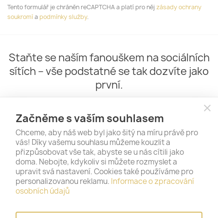
Tento formulář je chráněn reCAPTCHA a platí pro něj
zásady ochrany
soukromí
a
podmínky služby
.
Staňte se naším fanouškem na sociálních
sítích – vše podstatné se tak dozvíte jako
první.
close
Začněme s vaším souhlasem
Chceme, aby náš web byl jako šitý na míru právě pro
vás! Díky vašemu souhlasu můžeme kouzlit a
přizpůsobovat vše tak, abyste se u nás cítili jako
doma. Nebojte, kdykoliv si můžete rozmyslet a
upravit svá nastavení. Cookies také používáme pro
personalizovanou reklamu.
Informace o zpracování
PRODUKTY

osobních údajů
NAŠE SPOLEČNOST
