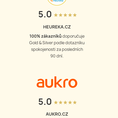
5.0
grade
grade
grade
grade
grade
HEUREKA.CZ
100
% zákazníků
doporučuje
Gold & Silver podle dotazníku
spokojenosti za posledních
90 dní.
5.0
grade
grade
grade
grade
grade
AUKRO.CZ