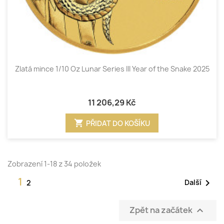
Zlatá mince 1/10 Oz Lunar Series III Year of the Snake 2025
11 206,29 Kč
shopping_cart
PŘIDAT DO KOŠÍKU
Zobrazení 1-18 z 34 položek
1

Další
2
Zpět na začátek
